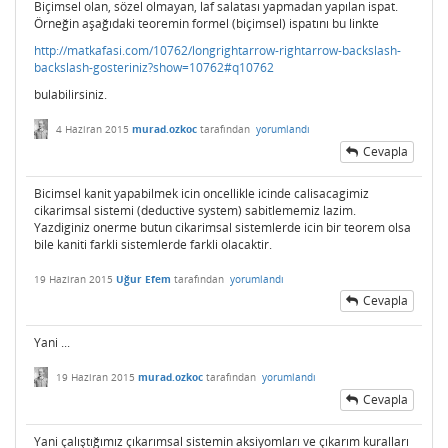
Biçimsel olan, sözel olmayan, laf salatası yapmadan yapılan ispat.
Örneğin aşağıdaki teoremin formel (biçimsel) ispatını bu linkte
http://matkafasi.com/10762/longrightarrow-rightarrow-backslash-
backslash-gosteriniz?show=10762#q10762
bulabilirsiniz.
4 Haziran 2015
murad.ozkoc
tarafından
yorumlandı
Cevapla
Bicimsel kanit yapabilmek icin oncellikle icinde calisacagimiz
cikarimsal sistemi (deductive system) sabitlememiz lazim.
Yazdiginiz onerme butun cikarimsal sistemlerde icin bir teorem olsa
bile kaniti farkli sistemlerde farkli olacaktir.
19 Haziran 2015
Uğur Efem
tarafından
yorumlandı
Cevapla
Yani ...
19 Haziran 2015
murad.ozkoc
tarafından
yorumlandı
Cevapla
Yani çalıştığımız çıkarımsal sistemin aksiyomları ve çıkarım kuralları