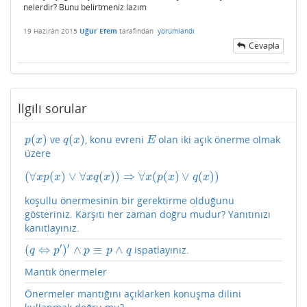
nelerdir? Bunu belirtmeniz lazım
19 Haziran 2015
Uğur Efem
tarafından
yorumlandı
Cevapla
İlgili sorular
(
)
(
)
ve
, konu evreni
olan iki açık önerme olmak
p
(
x
)
q
(
x
)
E
p
x
q
x
E
üzere
(
∀
(
)
∨
∀
(
)
)
⇒
∀
(
(
)
∨
(
)
)
(
∀
x
p
(
x
)
∨
∀
x
q
(
x
)
)
⇒
∀
x
(
p
(
x
)
∨
q
(
x
)
)
x
p
x
x
q
x
x
p
x
q
x
koşullu önermesinin bir gerektirme olduğunu
gösteriniz. Karşıtı her zaman doğru mudur? Yanıtınızı
kanıtlayınız.
′
′
(
⇔
)
∧
≡
∧
ispatlayınız.
(
q
⇔
p
′
)
′
∧
p
≡
p
∧
q
q
p
p
p
q
Mantık önermeler
Önermeler mantığını açıklarken konuşma dilini