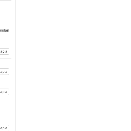
undan
apla
apla
apla
apla