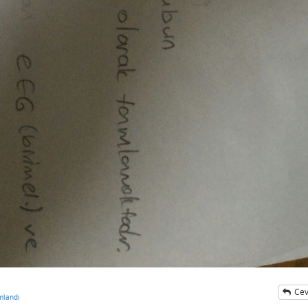
Cev
mlandı