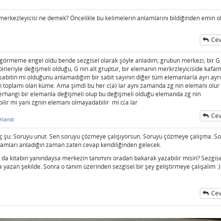
erkezleyicisi ne demek? Öncelikle bu kelimelerin anlamlarını bildiğinden emin ol
Cev
ı görmeme engel oldu bende sezgisel olarak şöyle anladım; grubun merkezi; bir G
irleriyle değişmeli olduğu, G nin alt gruptur, bir elemanın merkrzleyiciside kafa
 sabitin mi olduğunu anlamadığım bir sabit sayının diğer tüm elemanlarla ayrı ayrı
un toplamı olan küme. Ama şimdi bu her c(a) lar aynı zamanda zg nin elemanı olu
erhangi bir elemanla değişmeli olup bu değişmeli olduğu elemanda zg nin
lir mi yani zgnin elemanı olmayadabilir mi c(a lar
Cev
mlandı
ç şu: Soruyu unut. Sen soruyu çözmeye çalışıyorsun. Soruyu çözmeye çalışma. S
ramları anladığın zaman zaten cevap kendiliğinden gelecek.
 da kitabın yanındaysa merkezin tanımını oradan bakarak yazabilir misin? Sezgis
a yazan şekilde. Sonra o tanım üzerinden sezgisel bir şey geliştirmeye çalışalım :)
Cev