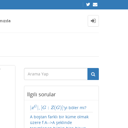
mızda
?
İlgili sorular
|
|
[
:
(
)
]
G
,
'yi böler mi?
|
x
G
|
[
G
:
Z
(
G
)
]
x
G
Z
G
A boştan farklı bir küme olmak
üzere f:A-->A şeklinde