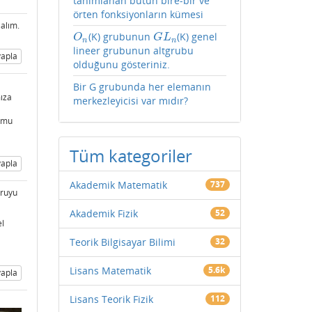
tanımlanan bütün bire-bir ve
örten fonksiyonların kümesi
alım.
(K) grubunun
(K) genel
O
n
G
L
n
O
G
L
n
n
lineer grubunun altgrubu
apla
olduğunu gösteriniz.
Bir G grubunda her elemanın
mıza
merkezleyicisi var mıdır?
r mu
Tüm kategoriler
apla
Akademik Matematik
737
oruyu
Akademik Fizik
52
el
Teorik Bilgisayar Bilimi
32
Lisans Matematik
5.6k
apla
Lisans Teorik Fizik
112