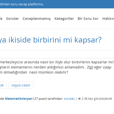
limleri soru cevap platformu
fa
Sorular
Cevaplanmamış
Kategoriler
Bir Soru Sor
Hakkı
ya ikiside birbirini mi kapsar?
kezleyicisi arasında nasıl bir ilişki olur birbirlerini kapsarlar mı
arın elemanlarını nerden aldığımızı anlamadım.. Z(g) eğer c(a)yı
li olmadığından nasıl mümkün olabilir?
ik
soyut-cebir
nde
Matematikderyasi
(
27
puan)
tarafından
soruldu
|
2.4k
kez görüntülendi