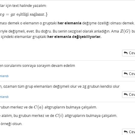
r için text halinde yazalım:
=
e
itli
i sa
lanır.
}
=
g
x
eşitliği sağlanır.
}
x
g
g
x
ş
ğ
ğ
lması demek o elemanın o gruptaki
her elemanla
değişme özelliği olması demek.
iriyle değişmeli, evet. Bu doğru. Bu senin sezgisel olarak anladığın. Ama
(
)
b
Z
(
G
)
Z
G
n içindeki elemanlar gruptaki
her elemanla değişebiliyorlar.
Cev
 Ben sorularımı sonraya sorayım devam edelim
Cev
mlandı
m, ozaman tüm grup elemanları değişmeli olur ve zg grubun kendisi olur
Cev
mlandı
grubun merkez ve de
(
)
altgruplarını bulmaya çalışalım.
C
(
a
)
C
a
 alalım, bu grubun merkez ve de
(
)
altgruplarını bulmaya çalışalım.
C
(
i
)
C
i
 örneği olsun.
Cev