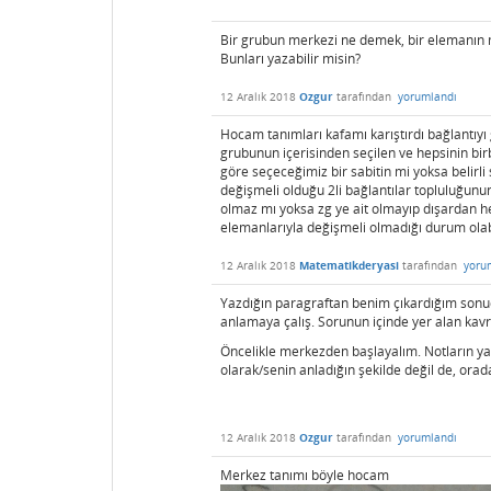
Bir grubun merkezi ne demek, bir elemanın m
Bunları yazabilir misin?
12 Aralık 2018
Ozgur
tarafından
yorumlandı
Hocam tanımları kafamı karıştırdı bağlantıy
grubunun içerisinden seçilen ve hepsinin birb
göre seçeceğimiz bir sabitin mi yoksa belirli
değişmeli olduğu 2li bağlantılar topluluğun
olmaz mı yoksa zg ye ait olmayıp dışardan h
elemanlarıyla değişmeli olmadığı durum olabi
12 Aralık 2018
Matematikderyasi
tarafından
yoru
Yazdığın paragraftan benim çıkardığım sonu
anlamaya çalış. Sorunun içinde yer alan kav
Öncelikle merkezden başlayalım. Notların ya
olarak/senin anladığın şekilde değil de, orad
12 Aralık 2018
Ozgur
tarafından
yorumlandı
Merkez tanımı böyle hocam