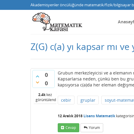
Akademisyenler öncülüğünde matematik/fizik/bilgisayar bi
Anasay
Z(G) c(a) yı kapsar mı ve 
Grubun merkezleyicisi ve a elemanın mer
0
Kapsarlarsa neden, çünkü ben bu grupl
0
kapsıyorsa c(a)da her eleman değişme
2.4k
kez
görüntülendi
cebir
gruplar
soyut-matemat
12 Aralık 2018
Lisans Matematik
kategorisi
Cevap
Yorum