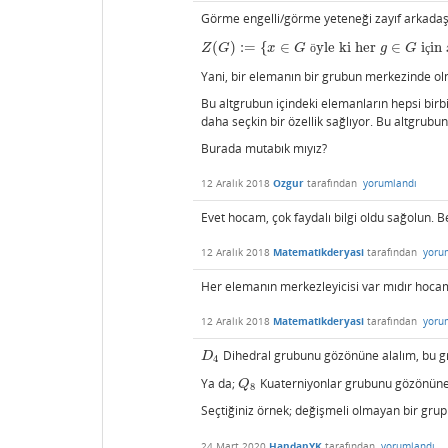
Görme engelli/görme yeteneği zayıf arkadaşla
(
)
:
=
{
∈
yle ki her
∈
i
in
Z
(
G
)
:=
{
x
∈
G
öyle ki her
g
∈
G
için
x
g
Z
G
x
G
ö
g
G
ç
Yani, bir elemanın bir grubun merkezinde o
Bu altgrubun içindeki elemanların hepsi birb
daha seçkin bir özellik sağlıyor. Bu altgrubu
Burada mutabık mıyız?
12 Aralık 2018
Ozgur
tarafından
yorumlandı
Evet hocam, çok faydalı bilgi oldu sağolun.
12 Aralık 2018
Matematikderyasi
tarafından
yoru
Her elemanın merkezleyicisi var mıdır hoca
12 Aralık 2018
Matematikderyasi
tarafından
yoru
Dihedral grubunu gözönüne alalım, bu 
D
4
D
4
Ya da;
Kuaterniyonlar grubunu gözönüne
Q
8
Q
8
Seçtiğiniz örnek; değişmeli olmayan bir grup
24 Mart 2020
HandanYK
tarafından
yorumlandı