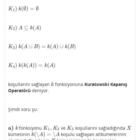
)
(
∅
)
=
∅
K
1
)
k
(
∅
)
=
∅
K
k
1
)
⊆
(
)
K
2
)
A
⊆
k
(
A
)
K
A
k
A
2
)
(
∪
)
=
(
)
∪
(
)
K
3
)
k
(
A
∪
B
)
=
k
(
A
)
∪
k
(
B
)
K
k
A
B
k
A
k
B
3
)
(
(
)
)
=
(
)
K
4
)
k
(
k
(
A
)
)
=
k
(
A
)
K
k
k
A
k
A
4
koşullarını sağlayan
fonksiyonuna
Kuratowski Kapanış
k
k
Operatörü
deniyor.
Şimdi soru şu:
a
)
,
fonksiyonu
ve
koşullarını sağladığında
a
)
k
K
1
,
K
2
K
3
X
k
K
K
K
X
1
2
3
(
∖
)
=
∖
kümesinin
koşulu sağlayan altkümelerinin
k
(
∖
A
)
=
∖
A
k
A
A