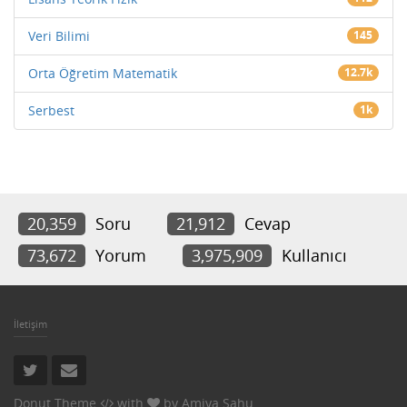
Veri Bilimi
145
Orta Öğretim Matematik
12.7k
Serbest
1k
20,359
Soru
21,912
Cevap
73,672
Yorum
3,975,909
Kullanıcı
İletişim
Donut Theme
with
by
Amiya Sahu