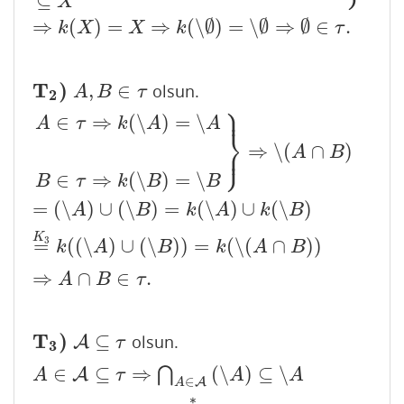
⊆
X
⇒
(
)
=
⇒
(
∖
∅
)
=
∖
∅
⇒
∅
∈
.
k
X
X
k
τ
T
)
,
∈
olsun.
T
2
)
A
,
B
∈
τ
A
B
τ
2
⎫
⎪
∈
⇒
(
∖
)
=
∖
A
τ
k
A
A
⎬
⎭
⇒
∖
(
∩
)
⎪
A
∈
τ
⇒
k
(
∖
A
)
=
∖
A
B
∈
τ
⇒
k
(
∖
B
)
=
∖
B
}
⇒
∖
(
A
∩
B
)
=
(
∖
A
)
∪
(
∖
A
B
∈
⇒
(
∖
)
=
∖
B
τ
k
B
B
=
(
∖
)
∪
(
∖
)
=
(
∖
)
∪
(
∖
)
A
B
k
A
k
B
K
3
=
(
(
∖
)
∪
(
∖
)
)
=
(
∖
(
∩
)
)
k
A
B
k
A
B
⇒
∩
∈
.
⇒
A
∩
B
∈
τ
.
A
B
τ
T
)
⊆
olsun.
T
3
)
A
A
⊆
τ
τ
3
∈
⊆
⇒
(
∖
)
⊆
∖
⋂
A
∈
A
⊆
A
τ
⇒
⋂
A
∈
A
(
∖
A
)
⊆
∖
A
⇒
k
(
⋂
A
∈
A
(
∖
A
)
)
⊆
∗
k
(
∖
A
)
=
∖
A
τ
A
A
∈
A
A
∗