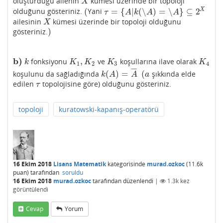
oluşturduğu ailenin
kümesi üzerinde bir topoloji
X
X
(
=
{
|
(
∖
)
=
∖
}
⊆
2
X
olduğunu gösteriniz.
Yani
(
τ
=
{
A
|
k
(
∖
A
)
=
∖
A
}
⊆
2
X
τ
A
k
A
A
ailesinin
kümesi üzerinde bir topoloji olduğunu
X
X
)
gösteriniz.
)
b
)
,
fonksiyonu
ve
koşullarına ilave olarak
b
)
k
K
1
,
K
2
K
3
K
4
k
K
K
K
K
1
2
3
4
¯
¯
¯
¯
(
)
=
(
koşulunu da sağladığında
şıkkında elde
k
(
A
)
=
A
¯
(
a
k
A
A
a
edilen
topolojisine göre) olduğunu gösteriniz.
τ
τ
topoloji
kuratowski-kapanış-operatörü
16 Ekim 2018
Lisans Matematik
kategorisinde
murad.ozkoc
(
11.6k
puan)
tarafından
soruldu
16 Ekim 2018
murad.ozkoc
tarafından
düzenlendi
|
1.3k
kez
görüntülendi
Cevap
Yorum