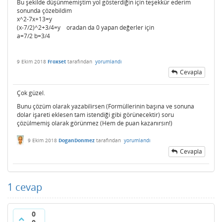
Bu şekilde düşünmemiştim yol gösterdiğin için teşekkür ederim
sonunda çözebildim
x^2-7x+13=y
(x-7/2)^2+3/4=y oradan da 0 yapan değerler için
a=7/2 b=3/4
9 Ekim 2018
Froxset
tarafından
yorumlandı
Cevapla
Çok güzel.
Bunu çözüm olarak yazabilirsen (Formüllerinin başına ve sonuna
dolar işareti eklesen tam istendiği gibi görünecektir) soru
çözülmemiş olarak görünmez (Hem de puan kazanırsın!)
9 Ekim 2018
DoganDonmez
tarafından
yorumlandı
Cevapla
1
cevap
0