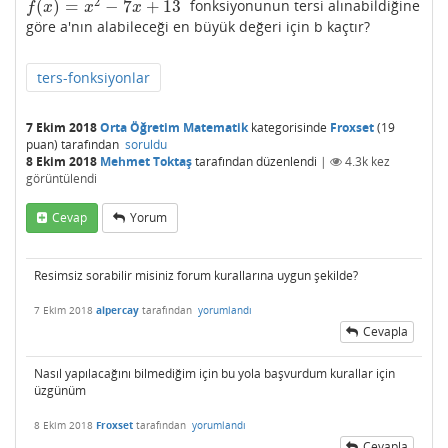
2
(
)
=
−
7
+
13
fonksiyonunun tersi alınabildiğine
f
(
x
)
=
x
2
−
7
x
+
13
f
x
x
x
göre a'nın alabileceği en büyük değeri için b kaçtır?
ters-fonksiyonlar
7 Ekim 2018
Orta Öğretim Matematik
kategorisinde
Froxset
(
19
puan)
tarafından
soruldu
8 Ekim 2018
Mehmet Toktaş
tarafından
düzenlendi
|
4.3k
kez
görüntülendi
Cevap
Yorum
Resimsiz sorabilir misiniz forum kurallarına uygun şekilde?
7 Ekim 2018
alpercay
tarafından
yorumlandı
Cevapla
Nasıl yapılacağını bilmediğim için bu yola başvurdum kurallar için
üzgünüm
8 Ekim 2018
Froxset
tarafından
yorumlandı
Cevapla