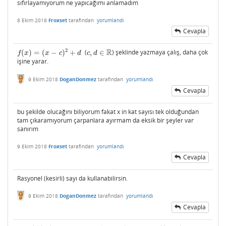
sıfırlayamıyorum ne yapıcağımı anlamadım
8 Ekim 2018
Froxset
tarafından
yorumlandı
Cevapla
R
2
(
)
=
(
−
)
+
(
,
∈
) şeklinde yazmaya çalış, daha çok
f
(
x
)
=
(
x
−
c
)
2
+
d
c
,
d
∈
R
f
x
x
c
d
c
d
işine yarar.
9 Ekim 2018
DoganDonmez
tarafından
yorumlandı
Cevapla
bu şekilde olucağını biliyorum fakat x in kat sayısı tek olduğundan
tam çıkaramıyorum çarpanlara ayırmam da eksik bir şeyler var
sanırım
9 Ekim 2018
Froxset
tarafından
yorumlandı
Cevapla
Rasyonel (kesirli) sayı da kullanabilirsin.
9 Ekim 2018
DoganDonmez
tarafından
yorumlandı
Cevapla