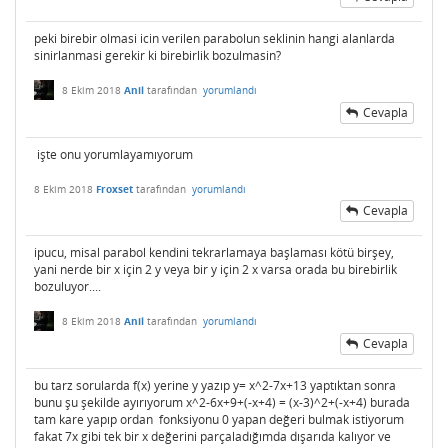
peki birebir olmasi icin verilen parabolun seklinin hangi alanlarda
sinirlanmasi gerekir ki birebirlik bozulmasin?
8 Ekim 2018
Anil
tarafından
yorumlandı
Cevapla
işte onu yorumlayamıyorum
8 Ekim 2018
Froxset
tarafından
yorumlandı
Cevapla
ipucu, misal parabol kendini tekrarlamaya başlaması kötü birşey,
yani nerde bir x için 2 y veya bir y için 2 x varsa orada bu birebirlik
bozuluyor....
8 Ekim 2018
Anil
tarafından
yorumlandı
Cevapla
bu tarz sorularda f(x) yerine y yazıp y= x^2-7x+13 yaptıktan sonra
bunu şu şekilde ayırıyorum x^2-6x+9+(-x+4) = (x-3)^2+(-x+4) burada
tam kare yapıp ordan fonksiyonu 0 yapan değeri bulmak istiyorum
fakat 7x gibi tek bir x değerini parçaladığımda dışarıda kalıyor ve