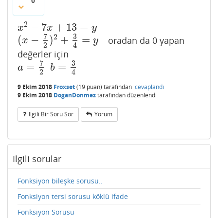
0
2
−
7
+
13
=
x
2
−
7
x
+
13
=
y
x
x
y
7
3
2
(
−
)
+
=
oradan da 0 yapan
(
x
−
7
2
)
2
+
3
4
=
y
x
y
2
4
değerler için
7
3
=
=
a
=
7
2
b
=
3
4
a
b
2
4
9 Ekim 2018
Froxset
(
19
puan)
tarafından
cevaplandı
9 Ekim 2018
DoganDonmez
tarafından
düzenlendi
Ilgili Bir Soru Sor
Yorum
İlgili sorular
Fonksiyon bileşke sorusu..
Fonksiyon tersi sorusu köklü ifade
Fonksiyon Sorusu