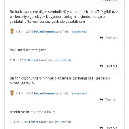
Bu fonksiyonu (ve diğer sembolleri) yazabilmek için (LaTeX gibi) özel
bir beceriye gerek yok klavyeden, anlaşılır biçimde, kolayca
yazılabilir. (karesi, sonsuz şeklinde yazabilirsin)
8 Ekim 2018
DoganDonmez
tarafından
yorumlandı
Cevapla
haklısın düzelttim şimdi
8 Ekim 2018
Froxset
tarafından
yorumlandı
Cevapla
Bir fonksiyonun tersinin var olabilmesi için hangi özelliğe sahip
olması gerekir?
8 Ekim 2018
DoganDonmez
tarafından
yorumlandı
Cevapla
birebir ve örten olması lazım
8 Ekim 2018
Froxset
tarafından
yorumlandı
Cevapla