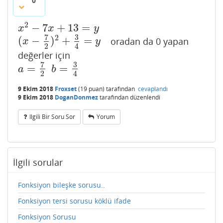
0
2
−
7
+
13
=
x
2
−
7
x
+
13
=
y
x
x
y
7
3
2
(
−
)
+
=
oradan da 0 yapan
(
x
−
7
2
)
2
+
3
4
=
y
x
y
2
4
değerler için
7
3
=
=
a
=
7
2
b
=
3
4
a
b
2
4
9 Ekim 2018
Froxset
(
19
puan)
tarafından
cevaplandı
9 Ekim 2018
DoganDonmez
tarafından
düzenlendi
Ilgili Bir Soru Sor
Yorum
İlgili sorular
Fonksiyon bileşke sorusu..
Fonksiyon tersi sorusu köklü ifade
Fonksiyon Sorusu