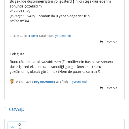
Bu şekilde düşünmemiştim yol gösterdiğin için teşekkür ederim
sonunda çözebildim
x^2-7x+13=y
(x-7/2)^2+3/4=y oradan da 0 yapan değerler için
a=7/2 b=3/4
9 Ekim 2018
Froxset
tarafından
yorumlandı
Cevapla
Çok güzel.
Bunu çözüm olarak yazabilirsen (Formüllerinin başına ve sonuna
dolar işareti eklesen tam istendiği gibi görünecektir) soru
çözülmemiş olarak görünmez (Hem de puan kazanırsın!)
9 Ekim 2018
DoganDonmez
tarafından
yorumlandı
Cevapla
1
cevap
0