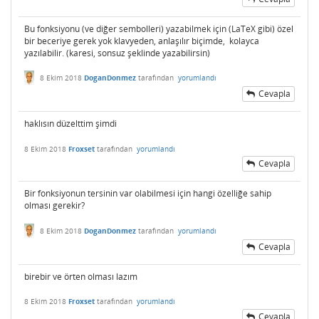
Bu fonksiyonu (ve diğer sembolleri) yazabilmek için (LaTeX gibi) özel
bir beceriye gerek yok klavyeden, anlaşılır biçimde, kolayca
yazılabilir. (karesi, sonsuz şeklinde yazabilirsin)
8 Ekim 2018
DoganDonmez
tarafından
yorumlandı
Cevapla
haklısın düzelttim şimdi
8 Ekim 2018
Froxset
tarafından
yorumlandı
Cevapla
Bir fonksiyonun tersinin var olabilmesi için hangi özelliğe sahip
olması gerekir?
8 Ekim 2018
DoganDonmez
tarafından
yorumlandı
Cevapla
birebir ve örten olması lazım
8 Ekim 2018
Froxset
tarafından
yorumlandı
Cevapla