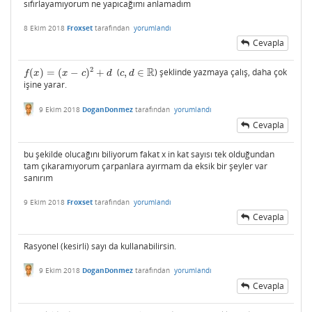
sıfırlayamıyorum ne yapıcağımı anlamadım
8 Ekim 2018
Froxset
tarafından
yorumlandı
Cevapla
R
2
(
)
=
(
−
)
+
(
,
∈
) şeklinde yazmaya çalış, daha çok
f
(
x
)
=
(
x
−
c
)
2
+
d
c
,
d
∈
R
f
x
x
c
d
c
d
işine yarar.
9 Ekim 2018
DoganDonmez
tarafından
yorumlandı
Cevapla
bu şekilde olucağını biliyorum fakat x in kat sayısı tek olduğundan
tam çıkaramıyorum çarpanlara ayırmam da eksik bir şeyler var
sanırım
9 Ekim 2018
Froxset
tarafından
yorumlandı
Cevapla
Rasyonel (kesirli) sayı da kullanabilirsin.
9 Ekim 2018
DoganDonmez
tarafından
yorumlandı
Cevapla