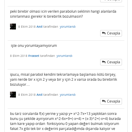
peki birebir olmasi icin verilen parabolun seklinin hangi alanlarda
sinirlanmasi gerekir ki birebirlik bozulmasin?
8 Ekim 2018
Anil
tarafından
yorumlandı
Cevapla
işte onu yorumlayamıyorum
8 Ekim 2018
Froxset
tarafından
yorumlandı
Cevapla
ipucu, misal parabol kendini tekrarlamaya başlaması kötü birşey,
yani nerde bir x için 2 y veya bir y için 2 x varsa orada bu birebirlik
bozuluyor....
8 Ekim 2018
Anil
tarafından
yorumlandı
Cevapla
bu tarz sorularda f(x) yerine y yazıp y= x^2-7x+13 yaptıktan sonra
bunu şu şekilde ayırıyorum x^2-6x+9+(-x+4) = (x-3)^2+(-x+4) burada
tam kare yapıp ordan fonksiyonu 0 yapan değeri bulmak istiyorum
fakat 7x gibi tek bir x değerini parçaladığımda dışarıda kalıyor ve