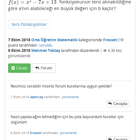
2
(
)
=
−
7
+
13
fonksiyonunun tersi alınabildiğine
f
(
x
)
=
x
2
−
7
x
+
13
f
x
x
x
göre a'nın alabileceği en büyük değeri için b kaçtır?
ters-fonksiyonlar
7 Ekim 2018
Orta Öğretim Matematik
kategorisinde
Froxset
(
19
puan)
tarafından
soruldu
8 Ekim 2018
Mehmet Toktaş
tarafından
düzenlendi
|
4.3k
kez
görüntülendi
Cevap
Yorum
Resimsiz sorabilir misiniz forum kurallarına uygun şekilde?
7 Ekim 2018
alpercay
tarafından
yorumlandı
Cevapla
Nasıl yapılacağını bilmediğim için bu yola başvurdum kurallar için
üzgünüm
8 Ekim 2018
Froxset
tarafından
yorumlandı
Cevapla