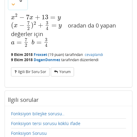
0
2
−
7
+
13
=
x
2
−
7
x
+
13
=
y
x
x
y
7
3
2
(
−
)
+
=
oradan da 0 yapan
(
x
−
7
2
)
2
+
3
4
=
y
x
y
2
4
değerler için
7
3
=
=
a
=
7
2
b
=
3
4
a
b
2
4
9 Ekim 2018
Froxset
(
19
puan)
tarafından
cevaplandı
9 Ekim 2018
DoganDonmez
tarafından
düzenlendi
Ilgili Bir Soru Sor
Yorum
İlgili sorular
Fonksiyon bileşke sorusu..
Fonksiyon tersi sorusu köklü ifade
Fonksiyon Sorusu