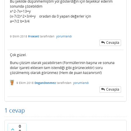
Bu şekilde düşünmemiştim yol gösterdiğin için teşekkür ederim
sonunda çözebildim
x^2-7x+13=y
(x-7/2)^2+3/4=y oradan da 0 yapan değerler için
a=7/2 b=3/4
9 Ekim 2018
Froxset
tarafından
yorumlandı
Cevapla
Çok güzel.
Bunu çözüm olarak yazabilirsen (Formüllerinin başına ve sonuna
dolar işareti eklesen tam istendiği gibi görünecektir) soru
çözülmemiş olarak görünmez (Hem de puan kazanırsın!)
9 Ekim 2018
DoganDonmez
tarafından
yorumlandı
Cevapla
1
cevap
0