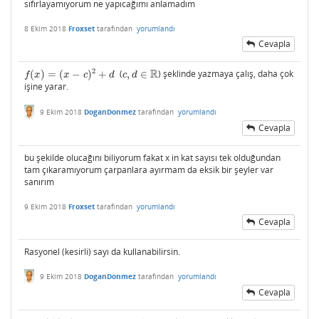
sıfırlayamıyorum ne yapıcağımı anlamadım
8 Ekim 2018
Froxset
tarafından
yorumlandı
Cevapla
R
2
(
)
=
(
−
)
+
(
,
∈
) şeklinde yazmaya çalış, daha çok
f
(
x
)
=
(
x
−
c
)
2
+
d
c
,
d
∈
R
f
x
x
c
d
c
d
işine yarar.
9 Ekim 2018
DoganDonmez
tarafından
yorumlandı
Cevapla
bu şekilde olucağını biliyorum fakat x in kat sayısı tek olduğundan
tam çıkaramıyorum çarpanlara ayırmam da eksik bir şeyler var
sanırım
9 Ekim 2018
Froxset
tarafından
yorumlandı
Cevapla
Rasyonel (kesirli) sayı da kullanabilirsin.
9 Ekim 2018
DoganDonmez
tarafından
yorumlandı
Cevapla