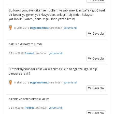
Bu fonksiyonu (ve diğer sembolleri) yazabilmek için (LaTeX gibi) özel
bir beceriye gerek yok klavyeden, anlaşılır biçimde, kolayca
yazılabilir. (karesi, sonsuz şeklinde yazabilirsin)
8 Ekim 2018
DoganDonmez
tarafından
yorumlandı
Cevapla
haklısın düzelttim şimdi
8 Ekim 2018
Froxset
tarafından
yorumlandı
Cevapla
Bir fonksiyonun tersinin var olabilmesi için hangi özelliğe sahip
olması gerekir?
8 Ekim 2018
DoganDonmez
tarafından
yorumlandı
Cevapla
birebir ve örten olması lazım
8 Ekim 2018
Froxset
tarafından
yorumlandı
Cevapla