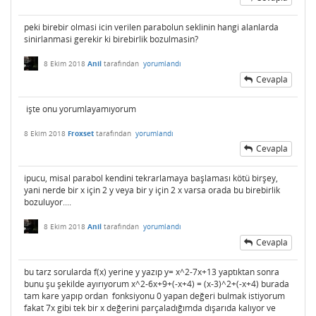
peki birebir olmasi icin verilen parabolun seklinin hangi alanlarda
sinirlanmasi gerekir ki birebirlik bozulmasin?
8 Ekim 2018
Anil
tarafından
yorumlandı
Cevapla
işte onu yorumlayamıyorum
8 Ekim 2018
Froxset
tarafından
yorumlandı
Cevapla
ipucu, misal parabol kendini tekrarlamaya başlaması kötü birşey,
yani nerde bir x için 2 y veya bir y için 2 x varsa orada bu birebirlik
bozuluyor....
8 Ekim 2018
Anil
tarafından
yorumlandı
Cevapla
bu tarz sorularda f(x) yerine y yazıp y= x^2-7x+13 yaptıktan sonra
bunu şu şekilde ayırıyorum x^2-6x+9+(-x+4) = (x-3)^2+(-x+4) burada
tam kare yapıp ordan fonksiyonu 0 yapan değeri bulmak istiyorum
fakat 7x gibi tek bir x değerini parçaladığımda dışarıda kalıyor ve