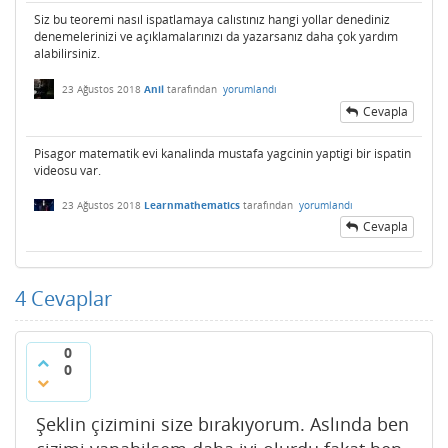
Siz bu teoremi nasıl ispatlamaya calıstınız hangi yollar denediniz
denemelerinizi ve açıklamalarınızı da yazarsanız daha çok yardım
alabilirsiniz.
23 Ağustos 2018
Anil
tarafından
yorumlandı
Cevapla
Pisagor matematik evi kanalinda mustafa yagcinin yaptigi bir ispatin
videosu var.
23 Ağustos 2018
Learnmathematics
tarafından
yorumlandı
Cevapla
4
Cevaplar
0
0
Şeklin çizimini size bırakıyorum. Aslında ben