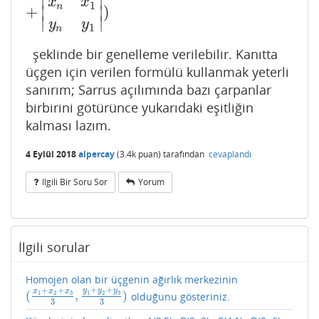
∣
∣
x
x
1
n
+
)
∣
∣
∣
∣
y
y
1
n
şeklinde bir genelleme verilebilir. Kanıtta
üçgen için verilen formülü kullanmak yeterli
sanırım; Sarrus açılımında bazı çarpanlar
birbirini götürünce yukarıdaki eşitliğin
kalması lazım.
4 Eylül 2018
alpercay
(
3.4k
puan)
tarafından
cevaplandı
Ilgili Bir Soru Sor
Yorum
İlgili sorular
Homojen olan bir üçgenin ağırlık merkezinin
+
+
+
+
y
y
y
x
x
x
(
,
)
1
2
3
1
2
3
olduğunu gösteriniz.
(
x
1
+
x
2
+
x
3
3
,
y
1
+
y
2
+
y
3
3
)
3
3