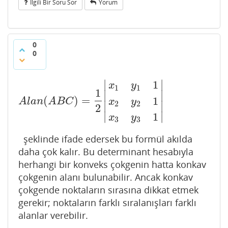
Ilgili Bir Soru Sor
Yorum
0
0
∣
∣
1
x
y
1
1
1
∣
∣
(
)
=
1
A
l
a
n
(
A
B
C
)
=
1
2
|
x
1
y
1
1
x
2
y
2
1
x
3
y
3
1
|
A
l
a
n
A
B
C
x
y
2
2
∣
∣
2
∣
∣
1
x
y
3
3
şeklinde ifade edersek bu formül akılda
daha çok kalır. Bu determinant hesabıyla
herhangi bir konveks çokgenin hatta konkav
çokgenin alanı bulunabilir. Ancak konkav
çokgende noktaların sırasına dikkat etmek
gerekir; noktaların farklı sıralanışları farklı
alanlar verebilir.