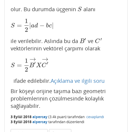
olur. Bu durumda üçgenin
alanı
S
S
1
=
|
−
|
S
=
1
2
|
a
d
−
b
c
|
S
a
d
b
c
2
′
′
ile verilebilir. Aslında bu da
ve
B
′
C
′
B
C
vektörlerinin vektörel çarpımı olarak
→
→
1
′
′
=
S
=
1
2
B
′
→
X
C
′
→
S
B
X
C
2
ifade edilebilir.
Açıklama ve ilgili soru
Bir köşeyi orijine taşıma bazı geometri
problemlerinin çözülmesinde kolaylık
sağlayabilir.
3 Eylül 2018
alpercay
(
3.4k
puan)
tarafından
cevaplandı
3 Eylül 2018
alpercay
tarafından
düzenlendi