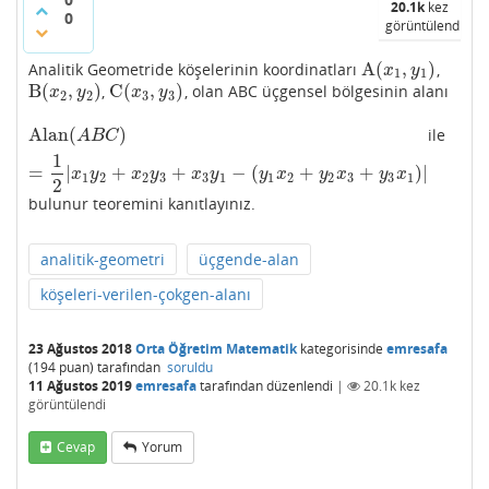
20.1k
kez
0
görüntülendi
A
(
,
)
Analitik Geometride köşelerinin koordinatları
,
A
(
x
1
,
y
1
)
x
y
1
1
B
(
,
)
C
(
,
)
,
,
olan ABC üçgensel bölgesinin alanı
B
(
x
2
,
y
2
)
C
(
x
3
,
y
3
)
x
y
x
y
2
2
3
3
Alan
(
)
ile
Alan
(
A
B
C
)
=
1
2
|
x
1
y
2
+
x
2
y
3
+
x
3
y
1
−
(
y
1
x
2
+
y
2
x
3
+
y
3
x
1
)
|
A
B
C
1
=
|
+
+
−
(
+
+
)
|
x
y
x
y
x
y
y
x
y
x
y
x
1
2
2
3
3
1
1
2
2
3
3
1
2
bulunur teoremini kanıtlayınız.
analitik-geometri
üçgende-alan
köşeleri-verilen-çokgen-alanı
23 Ağustos 2018
Orta Öğretim Matematik
kategorisinde
emresafa
(
194
puan)
tarafından
soruldu
11 Ağustos 2019
emresafa
tarafından
düzenlendi
|
20.1k
kez
görüntülendi
Cevap
Yorum