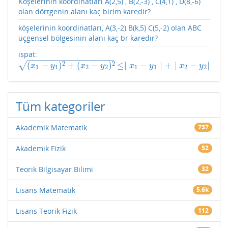
Köşelerinin koordinatları A(2,5) , B(2,-3) , C(4,1) , D(8,-6)
olan dörtgenin alanı kaç birim karedir?
köşelerinin koordinatları, A(3,-2) B(k,5) C(5,-2) olan ABC
üçgensel bölgesinin alanı kaç br karedir?
ispat:
−
−
−
−
−
−
−
−
−
−
−
−
−
−
−
−
−
−
2
2
(
−
)
+
(
−
)
≤
∣
−
∣
+
∣
−
∣
√
(
x
1
−
y
1
)
2
+
(
x
2
−
y
2
)
2
≤∣
x
1
−
y
1
∣
+
∣
x
2
−
y
2
∣
x
y
x
y
x
y
x
y
1
1
2
2
1
1
2
2
Tüm kategoriler
Akademik Matematik
737
Akademik Fizik
52
Teorik Bilgisayar Bilimi
32
Lisans Matematik
5.6k
Lisans Teorik Fizik
112