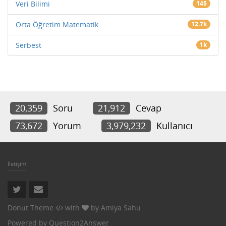
Veri Bilimi
145
Orta Öğretim Matematik
12.7k
Serbest
1k
20,359
Soru
21,912
Cevap
73,672
Yorum
3,979,232
Kullanıcı
İletişim
Donut Theme
with
by
Amiya Sahu
Powered by
Question2Answer