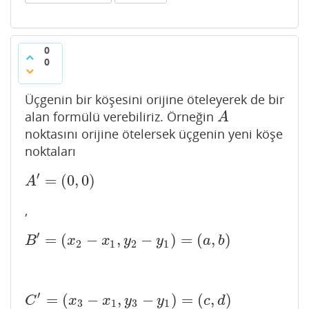
0
0
Üçgenin bir köşesini orijine öteleyerek de bir
alan formülü verebiliriz. Örneğin
A
A
noktasını orijine ötelersek üçgenin yeni köşe
noktaları
′
=
(
0
,
0
)
A
′
=
(
0
,
0
)
A
,
′
=
(
−
,
−
)
=
(
,
)
B
′
=
(
x
2
−
x
1
,
y
2
−
y
1
)
=
(
a
,
b
)
B
x
x
y
y
a
b
2
1
2
1
′
=
(
−
,
−
)
=
(
,
)
C
′
=
(
x
3
−
x
1
,
y
3
−
y
1
)
=
(
c
,
d
)
C
x
x
y
y
c
d
3
1
3
1