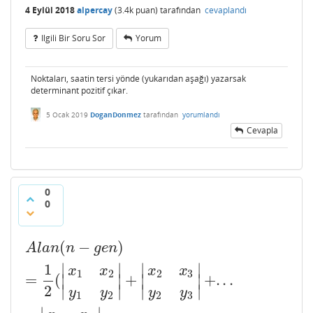
4 Eylül 2018
alpercay
(
3.4k
puan)
tarafından
cevaplandı
Ilgili Bir Soru Sor
Yorum
Noktaları, saatin tersi yönde (yukarıdan aşağı) yazarsak
determinant pozitif çıkar.
5 Ocak 2019
DoganDonmez
tarafından
yorumlandı
Cevapla
0
0
(
−
)
A
l
a
n
(
n
−
g
e
n
)
=
1
2
(
|
x
1
x
2
y
1
y
2
|
+
|
x
2
x
3
y
2
y
3
|
+
.
.
.
+
|
x
n
x
A
l
a
n
n
g
e
n
∣
∣
∣
∣
1
x
x
x
x
1
2
2
3
=
(
+
+
.
.
.
∣
∣
∣
∣
2
∣
∣
∣
∣
y
y
y
y
1
2
2
3