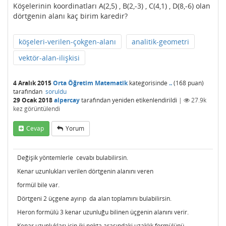
Köşelerinin koordinatları A(2,5) , B(2,-3) , C(4,1) , D(8,-6) olan
dörtgenin alanı kaç birim karedir?
köşeleri-verilen-çokgen-alanı
analitik-geometri
vektör-alan-ilişkisi
4 Aralık 2015
Orta Öğretim Matematik
kategorisinde
..
(
168
puan)
tarafından
soruldu
29 Ocak 2018
alpercay
tarafından
yeniden etikenlendirildi
|
27.9k
kez görüntülendi
Cevap
Yorum
Değişik yöntemlerle cevabı bulabilirsin.
Kenar uzunlukları verilen dörtgenin alanını veren
formül bile var.
Dörtgeni 2 üçgene ayırıp da alan toplamını bulabilirsin.
Heron formülü 3 kenar uzunluğu bilinen üçgenin alanını verir.
Kenar uzunlukları için iki nokta arasındaki uzaklık formülünü