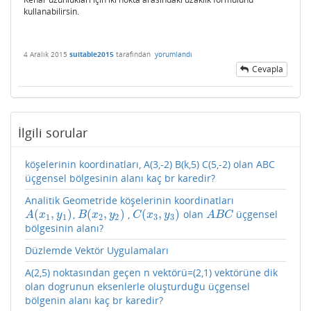
kullanabilirsin.
4 Aralık 2015
suitable2015
tarafından
yorumlandı
Cevapla
İlgili sorular
köşelerinin koordinatları, A(3,-2) B(k,5) C(5,-2) olan ABC
üçgensel bölgesinin alanı kaç br karedir?
Analitik Geometride köşelerinin koordinatları
(
,
)
(
,
)
(
,
)
,
,
olan
üçgensel
A
(
x
1
,
y
1
)
B
(
x
2
,
y
2
)
C
(
x
3
,
y
3
)
A
B
C
A
x
y
B
x
y
C
x
y
A
B
C
1
1
2
2
3
3
bölgesinin alanı?
Düzlemde Vektör Uygulamaları
A(2,5) noktasından geçen n vektörü=(2,1) vektörüne dik
olan dogrunun eksenlerle oluşturduğu üçgensel
bölgenin alanı kaç br karedir?