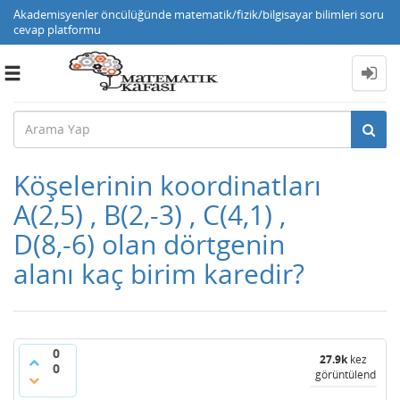
Akademisyenler öncülüğünde matematik/fizik/bilgisayar bilimleri soru
cevap platformu
Toggle
navigation
Köşelerinin koordinatları
A(2,5) , B(2,-3) , C(4,1) ,
D(8,-6) olan dörtgenin
alanı kaç birim karedir?
0
27.9k
kez
0
görüntülendi