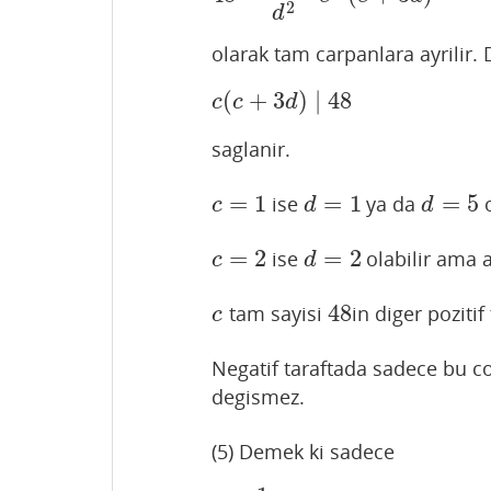
2
d
olarak tam carpanlara ayrilir. 
(
+
3
)
∣
48
c
(
c
+
3
d
)
∣
48
c
c
d
saglanir.
=
1
=
1
=
5
ise
ya da
o
c
=
1
d
=
1
d
=
5
c
d
d
=
2
=
2
ise
olabilir ama a
c
=
2
d
=
2
c
d
48
tam sayisi
in diger poziti
c
48
c
Negatif taraftada sadece bu co
degismez.
(5) Demek ki sadece