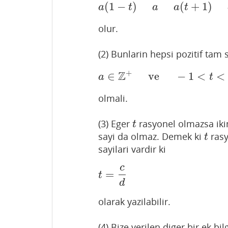
(
1
−
)
(
+
1
)
a
(
1
−
t
)
a
a
(
t
+
1
)
a
(
t
a
t
a
a
t
olur.
(2) Bunlarin hepsi pozitif tam 
+
Z
∈
ve
−
1
<
<
a
∈
Z
+
ve
−
1
<
t
<
1
a
t
olmali.
(3) Eger
rasyonel olmazsa ikin
t
t
sayi da olmaz. Demek ki
rasy
t
t
sayilari vardir ki
c
=
t
=
c
d
t
d
olarak yazilabilir.
(4) Bize verilen diger bir ek bilg