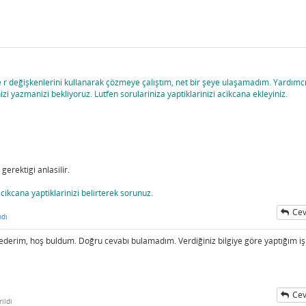
ve r değişkenlerini kullanarak çözmeye çalıştım, net bir şeye ulaşamadım. Yardımc
zi yazmanizi bekliyoruz. Lutfen sorulariniza yaptiklarinizi acikcana ekleyiniz.
gerektigi anlasilir.
cikcana yaptiklarinizi belirterek sorunuz.
Cev
ndı
 ederim, hoş buldum. Doğru cevabı bulamadım. Verdiğiniz bilgiye göre yaptığım i
Cev
ildi