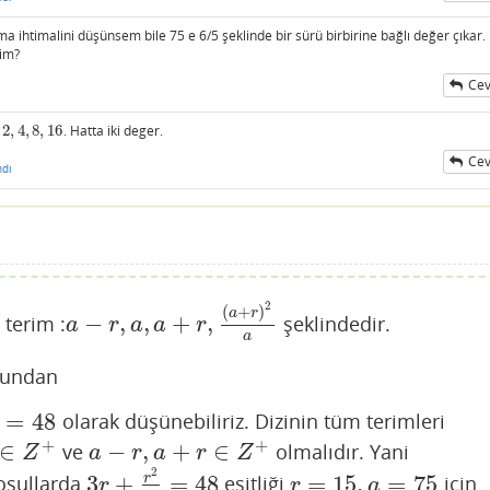
 ihtimalini düşünsem bile 75 e 6/5 şeklinde bir sürü birbirine bağlı değer çıkar.
rim?
Cev
2
,
4
,
8
,
16
. Hatta iki deger.
2
,
4
,
8
,
16
Cev
ndı
2
(
+
)
a
r
−
,
,
+
,
 terim :
şeklindedir.
a
−
r
,
a
,
a
+
r
,
(
a
+
r
)
2
a
a
r
a
a
r
a
ğundan
=
48
olarak düşünebiliriz. Dizinin tüm terimleri
+
+
∈
−
,
+
∈
ve
olmalıdır. Yani
∈
Z
+
a
−
r
,
a
+
r
∈
Z
+
Z
a
r
a
r
Z
2
3
+
=
48
=
15
,
=
75
r
oşullarda
eşitliği
için
3
r
+
r
2
a
=
48
r
=
15
,
a
=
75
r
r
a