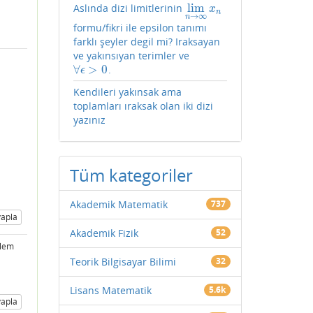
lim
Aslında dizi limitlerinin
lim
n
→
∞
x
n
x
n
→
∞
n
formu/fikri ile epsilon tanımı
farklı şeyler degil mi? Iraksayan
ve yakınsıyan terimler ve
∀
>
0
.
∀
ϵ
>
0
ϵ
ı
Kendileri yakınsak ama
toplamları ıraksak olan iki dizi
yazınız
Tüm kategoriler
Akademik Matematik
737
apla
Akademik Fizik
52
şlem
Teorik Bilgisayar Bilimi
32
Lisans Matematik
5.6k
apla