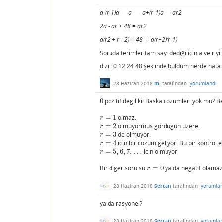
a-(r-1)a a a+(r-1)a ar2
2a - ar + 48 = ar2
a(r2 + r - 2) = 48 = a(r+2)(r-1)
Soruda terimler tam sayı dediği için a ve r 
dizi : 0 12 24 48 şeklinde buldum nerde hat
28 Haziran 2018
m.
tarafından
yorumlandı
0
pozitif degil ki! Baska cozumleri yok mu? 
0
=
1
olmaz.
r
=
1
r
=
2
olmuyormus gordugun uzere.
r
=
2
r
=
3
de olmuyor.
r
=
3
r
=
4
icin bir cozum geliyor. Bu bir kontrol e
r
=
4
r
=
5
,
6
,
7
,
…
icin olmuyor
r
=
5
,
6
,
7
,
…
r
Bir diger soru su
=
0
ya da negatif olamaz
r
=
0
r
28 Haziran 2018
Sercan
tarafından
yorumla
ya da rasyonel?
28 Haziran 2018
Sercan
tarafından
yorumla