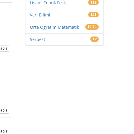
Lisans Teorik Fizik
112
Veri Bilimi
145
Orta Öğretim Matematik
12.7k
Serbest
1k
apla
apla
apla