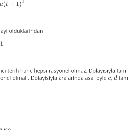
2
(
+
1
)
+
1
)
2
a
t
sayi olduklarindan
1
ci terih haric hepsi rasyonel olmaz. Dolayisiyla tam
,
onel olmali. Dolayisiyla aralarinda asal oyle
tam
c
,
d
c
d
i ise