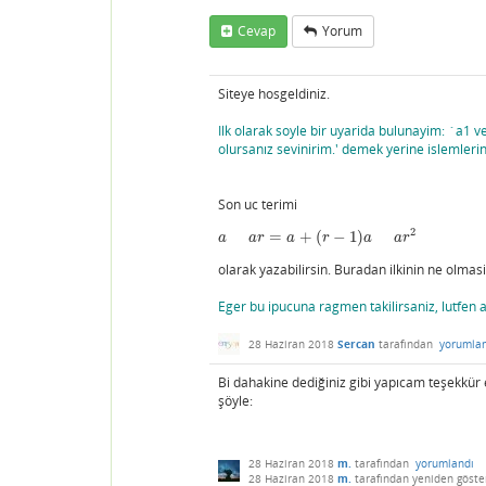
Cevap
Yorum
Siteye hosgeldiniz.
Ilk olarak soyle bir uyarida bulunayim: `a1 
olursanız sevinirim.' demek yerine islemlerini
Son uc terimi
2
=
+
(
−
1
)
a
a
r
=
a
+
(
r
−
1
)
a
a
r
2
a
a
r
a
r
a
a
r
olarak yazabilirsin. Buradan ilkinin ne olmasi 
Eger bu ipucuna ragmen takilirsaniz, lutfen a
28 Haziran 2018
Sercan
tarafından
yorumla
Bi dahakine dediğiniz gibi yapıcam teşekkür
şöyle:
28 Haziran 2018
m.
tarafından
yorumlandı
28 Haziran 2018
m.
tarafından
yeniden göster