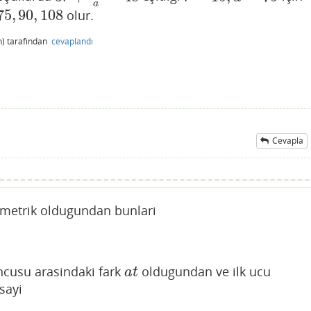
a
75
,
90
,
108
olur.
5
,
90
,
108
)
tarafından
cevaplandı
Cevapla
eometrik oldugundan bunlari
uncusu arasindaki fark
oldugundan ve ilk ucu
a
t
a
t
sayi