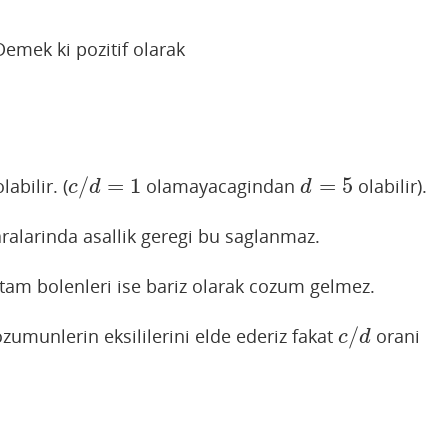
Demek ki pozitif olarak
/
=
1
=
5
labilir. (
olamayacagindan
olabilir).
c
/
d
=
1
d
=
5
c
d
d
ralarinda asallik geregi bu saglanmaz.
f tam bolenleri ise bariz olarak cozum gelmez.
/
zumunlerin eksililerini elde ederiz fakat
orani
c
/
d
c
d