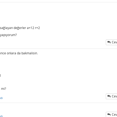
yi sağlayan değerler a=12 r=2
a yapıyorum?
Cev
Bence onlara da bakmalisin.
t
 mi?
Cev
ndı
Cev
ndı