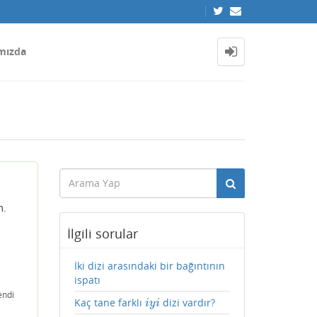
mızda
m.
İlgili sorular
İki dizi arasındaki bir bağıntının
ispatı
endi
Kaç tane farklı
dizi vardır?
i
y
i
i
y
i