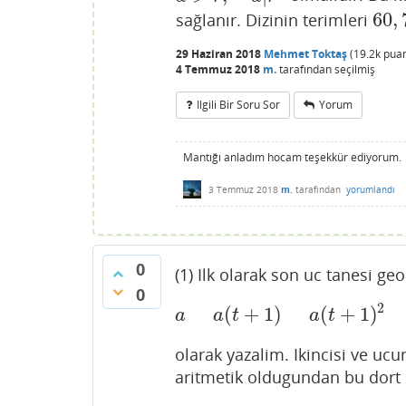
60
,
sağlanır. Dizinin terimleri
60
,
7
29 Haziran 2018
Mehmet Toktaş
(
19.2k
puan
4 Temmuz 2018
m.
tarafından
seçilmiş
Ilgili Bir Soru Sor
Yorum
Mantığı anladım hocam teşekkür ediyorum.
3 Temmuz 2018
m.
tarafından
yorumlandı
0
(1) Ilk olarak son uc tanesi g
0
2
(
+
1
)
(
+
1
)
a
a
(
t
+
1
)
a
(
t
+
1
)
2
a
a
t
a
t
olarak yazalim. Ikincisi ve uc
aritmetik oldugundan bu dort 