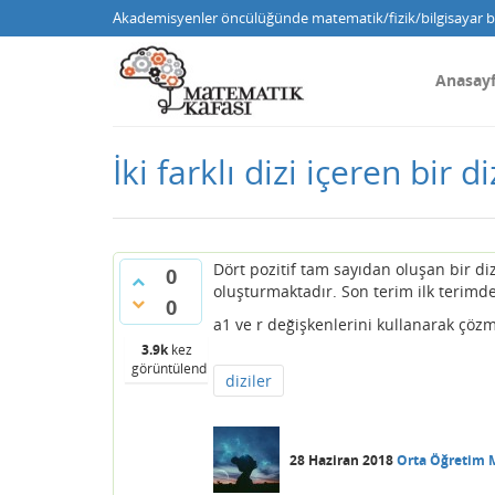
Akademisyenler öncülüğünde matematik/fizik/bilgisayar bi
Anasay
İki farklı dizi içeren bir di
Dört pozitif tam sayıdan oluşan bir diz
0
oluşturmaktadır. Son terim ilk terimde
0
a1 ve r değişkenlerini kullanarak çöz
3.9k
kez
görüntülendi
diziler
28 Haziran 2018
Orta Öğretim 