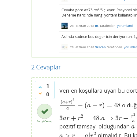
Cevaba göre a=75 r=6/5 çıkıyor. Rasyonel olma
Deneme haricinde hangi yöntem kullanabili
28 Haziran 2018
m.
tarafından
yorumlandı
Aslinda sadece bes deger icin deniyorsun.
1
,
1
,
28 Haziran 2018
Sercan
tarafından
yorumla
2
Cevaplar
1
Verilen koşullara uyan bu dört
0
2
(
+
)
a
r
−
(
−
)
=
48
oldu
(
a
+
r
)
2
a
−
(
a
−
r
)
=
48
a
r
a
2
2
3
+
=
48.
⇒
3
+
r
3
a
r
+
r
2
=
48.
a
⇒
3
r
+
r
2
a
=
48
a
r
r
a
r
a
En İyi Cevap
pozitif tamsayı olduğundan
a
a
2
>
,
|
olmalıdır. Bu k
a
>
r
,
a
|
r
2
a
r
a
r