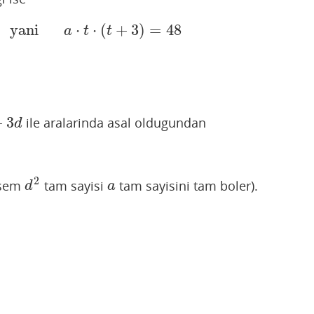
yani
⋅
⋅
(
+
3
)
=
48
yani
a
⋅
t
⋅
(
t
+
3
)
=
48
a
t
t
+
3
ile aralarinda asal oldugundan
3
d
d
2
rsem
tam sayisi
tam sayisini tam boler).
d
2
a
d
a