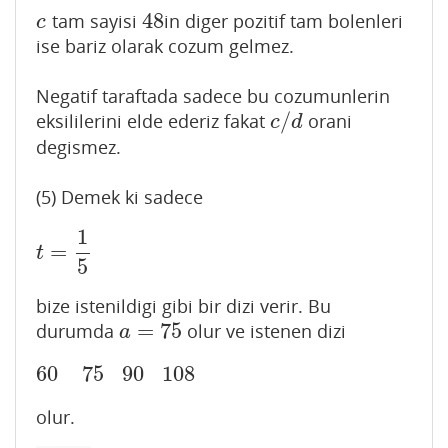
48
tam sayisi
in diger pozitif tam bolenleri
c
48
c
ise bariz olarak cozum gelmez.
Negatif taraftada sadece bu cozumunlerin
/
eksililerini elde ederiz fakat
orani
c
/
d
c
d
degismez.
(5) Demek ki sadece
1
=
t
=
1
5
t
5
bize istenildigi gibi bir dizi verir. Bu
=
75
durumda
olur ve istenen dizi
a
=
75
a
60
75
90
108
60
75
90
108
olur.