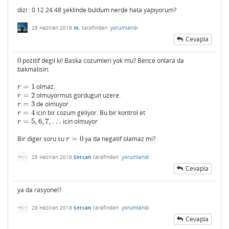
dizi : 0 12 24 48 şeklinde buldum nerde hata yapıyorum?
28 Haziran 2018
m.
tarafından
yorumlandı
Cevapla
0
pozitif degil ki! Baska cozumleri yok mu? Bence onlara da
0
bakmalisin.
=
1
olmaz.
r
=
1
r
=
2
olmuyormus gordugun uzere.
r
=
2
r
=
3
de olmuyor.
r
=
3
r
=
4
icin bir cozum geliyor. Bu bir kontrol et
r
=
4
r
=
5
,
6
,
7
,
…
icin olmuyor
r
=
5
,
6
,
7
,
…
r
Bir diger soru su
=
0
ya da negatif olamaz mi?
r
=
0
r
28 Haziran 2018
Sercan
tarafından
yorumlandı
Cevapla
ya da rasyonel?
28 Haziran 2018
Sercan
tarafından
yorumlandı
Cevapla