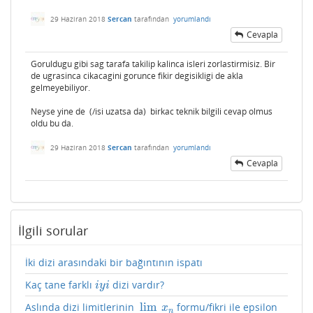
29 Haziran 2018
Sercan
tarafından
yorumlandı
Cevapla
Goruldugu gibi sag tarafa takilip kalinca isleri zorlastirmisiz. Bir
de ugrasinca cikacagini gorunce fikir degisikligi de akla
gelmeyebiliyor.
Neyse yine de (/isi uzatsa da) birkac teknik bilgili cevap olmus
oldu bu da.
29 Haziran 2018
Sercan
tarafından
yorumlandı
Cevapla
İlgili sorular
İki dizi arasındaki bir bağıntının ispatı
Kaç tane farklı
dizi vardır?
i
y
i
i
y
i
lim
Aslında dizi limitlerinin
formu/fikri ile epsilon
lim
n
→
∞
x
n
x
n