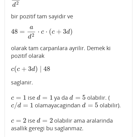
a
d
2
2
d
bir pozitif tam sayidir ve
a
48
=
⋅
⋅
(
+
3
)
48
=
a
d
2
⋅
c
⋅
(
c
+
3
d
)
c
c
d
2
d
olarak tam carpanlara ayrilir. Demek ki
pozitif olarak
(
+
3
)
∣
48
c
(
c
+
3
d
)
∣
48
c
c
d
saglanir.
=
1
=
1
=
5
ise
ya da
olabilir. (
c
=
1
d
=
1
d
=
5
c
d
d
/
=
1
=
5
olamayacagindan
olabilir).
c
/
d
=
1
d
=
5
c
d
d
=
2
=
2
ise
olabilir ama aralarinda
c
=
2
d
=
2
c
d
asallik geregi bu saglanmaz.