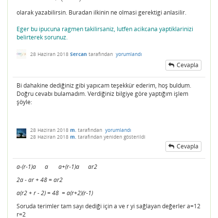
olarak yazabilirsin. Buradan ilkinin ne olmasi gerektigi anlasilir.
Eger bu ipucuna ragmen takilirsaniz, lutfen acikcana yaptiklarinizi
belirterek sorunuz.
28 Haziran 2018
Sercan
tarafından
yorumlandı
Cevapla
Bi dahakine dediğiniz gibi yapıcam teşekkür ederim, hoş buldum.
Doğru cevabı bulamadım. Verdiğiniz bilgiye göre yaptığım işlem
şöyle:
28 Haziran 2018
m.
tarafından
yorumlandı
28 Haziran 2018
m.
tarafından
yeniden gösterildi
Cevapla
a-(r-1)a a a+(r-1)a ar2
2a - ar + 48 = ar2
a(r2 + r - 2) = 48 = a(r+2)(r-1)
Soruda terimler tam sayı dediği için a ve r yi sağlayan değerler a=12
r=2