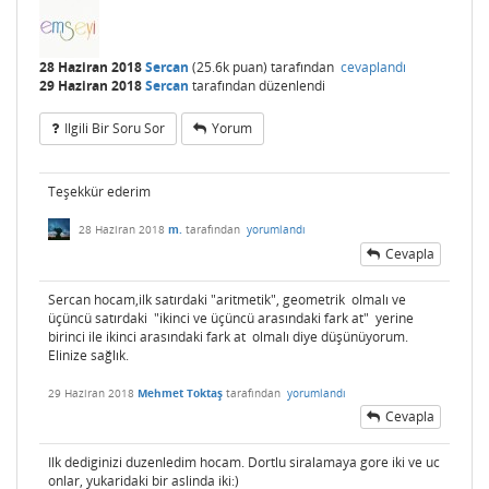
28 Haziran 2018
Sercan
(
25.6k
puan)
tarafından
cevaplandı
29 Haziran 2018
Sercan
tarafından
düzenlendi
Ilgili Bir Soru Sor
Yorum
Teşekkür ederim
28 Haziran 2018
m.
tarafından
yorumlandı
Cevapla
Sercan hocam,ilk satırdaki "aritmetik", geometrik olmalı ve
üçüncü satırdaki "ikinci ve üçüncü arasındaki fark at" yerine
birinci ile ikinci arasındaki fark at olmalı diye düşünüyorum.
Elinize sağlık.
29 Haziran 2018
Mehmet Toktaş
tarafından
yorumlandı
Cevapla
Ilk dediginizi duzenledim hocam. Dortlu siralamaya gore iki ve uc
onlar, yukaridaki bir aslinda iki:)