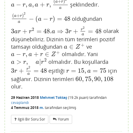
(
+
)
a
r
−
,
,
+
,
şeklindedir.
a
−
r
,
a
,
a
+
r
,
(
a
+
r
)
2
a
a
r
a
a
r
a
2
(
+
)
a
r
−
(
−
)
=
48
olduğundan
(
a
+
r
)
2
a
−
(
a
−
r
)
=
48
a
r
a
2
2
3
+
=
48.
⇒
3
+
=
48
r
olarak
3
a
r
+
r
2
=
48.
a
⇒
3
r
+
r
2
a
=
48
a
r
r
a
r
a
düşünebiliriz. Dizinin tüm terimleri pozitif
+
∈
tamsayı olduğundan
ve
a
∈
Z
+
a
Z
+
−
,
+
∈
olmalıdır. Yani
a
−
r
,
a
+
r
∈
Z
+
a
r
a
r
Z
2
>
,
|
olmalıdır. Bu koşullarda
a
>
r
,
a
|
r
2
a
r
a
r
2
3
+
=
48
=
15
,
=
75
r
eşitliği
için
3
r
+
r
2
a
=
48
r
=
15
,
a
=
75
r
r
a
a
60
,
75
,
90
,
108
sağlanır. Dizinin terimleri
60
,
75
,
90
,
108
olur.
29 Haziran 2018
Mehmet Toktaş
(
19.2k
puan)
tarafından
cevaplandı
4 Temmuz 2018
m.
tarafından
seçilmiş
Ilgili Bir Soru Sor
Yorum