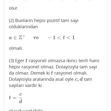
olur.
(2) Bunlarin hepsi pozitif tam sayi
olduklarindan
+
Z
∈
ve
−
1
<
<
1
a
∈
Z
+
ve
−
1
<
t
<
1
a
t
olmali.
(3) Eger
rasyonel olmazsa ikinci terih haric
t
t
hepsi rasyonel olmaz. Dolayisiyla tam sayi
da olmaz. Demek ki
rasyonel olmali.
t
t
,
Dolayisiyla aralarinda asal oyle
tam
c
,
d
c
d
sayilari vardir ki
c
=
t
=
c
d
t
d
olarak yazilabilir.