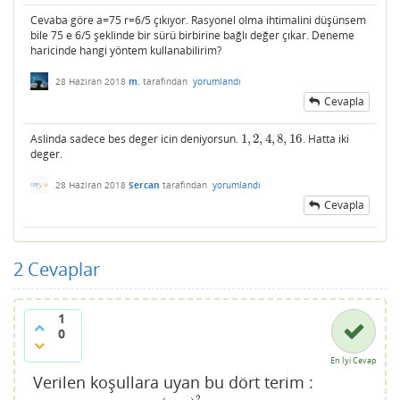
Cevaba göre a=75 r=6/5 çıkıyor. Rasyonel olma ihtimalini düşünsem
bile 75 e 6/5 şeklinde bir sürü birbirine bağlı değer çıkar. Deneme
haricinde hangi yöntem kullanabilirim?
28 Haziran 2018
m.
tarafından
yorumlandı
Cevapla
Aslinda sadece bes deger icin deniyorsun.
1
,
2
,
4
,
8
,
16
. Hatta iki
1
,
2
,
4
,
8
,
16
deger.
28 Haziran 2018
Sercan
tarafından
yorumlandı
Cevapla
2
Cevaplar
1
0
En İyi Cevap
Verilen koşullara uyan bu dört terim :
2