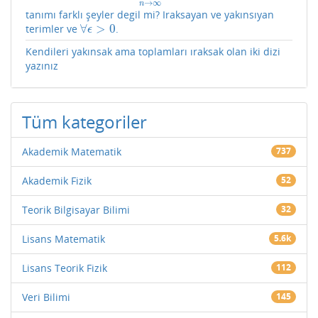
→
∞
n
tanımı farklı şeyler degil mi? Iraksayan ve yakınsıyan
∀
>
0
terimler ve
.
∀
ϵ
>
0
ϵ
Kendileri yakınsak ama toplamları ıraksak olan iki dizi
yazınız
Tüm kategoriler
Akademik Matematik
737
Akademik Fizik
52
Teorik Bilgisayar Bilimi
32
Lisans Matematik
5.6k
Lisans Teorik Fizik
112
Veri Bilimi
145