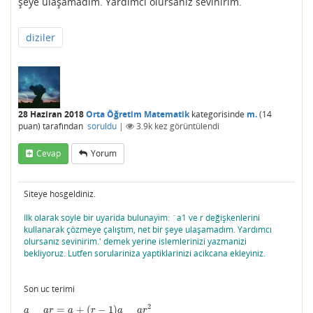
şeye ulaşamadım. Yardımcı olursanız sevinirim.
diziler
28 Haziran 2018
Orta Öğretim Matematik
kategorisinde
m.
(
14
puan)
tarafından
soruldu
|
3.9k
kez görüntülendi
Cevap
Yorum
Siteye hosgeldiniz.
Ilk olarak soyle bir uyarida bulunayim: `a1 ve r değişkenlerini
kullanarak çözmeye çalıştım, net bir şeye ulaşamadım. Yardımcı
olursanız sevinirim.' demek yerine islemlerinizi yazmanizi
bekliyoruz. Lutfen sorulariniza yaptiklarinizi acikcana ekleyiniz.
Son uc terimi
2
=
+
(
−
1
)
a
a
r
=
a
+
(
r
−
1
)
a
a
r
2
a
a
r
a
r
a
a
r