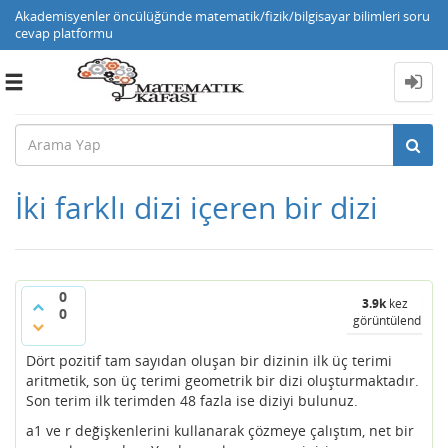
Akademisyenler öncülüğünde matematik/fizik/bilgisayar bilimleri soru
cevap platformu
Toggle
navigation
İki farklı dizi içeren bir dizi
0
3.9k
kez
0
görüntülendi
Dört pozitif tam sayıdan oluşan bir dizinin ilk üç terimi
aritmetik, son üç terimi geometrik bir dizi oluşturmaktadır.
Son terim ilk terimden 48 fazla ise diziyi bulunuz.
a1 ve r değişkenlerini kullanarak çözmeye çalıştım, net bir