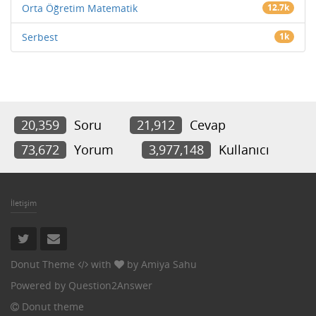
Orta Öğretim Matematik
12.7k
Serbest
1k
20,359
Soru
21,912
Cevap
73,672
Yorum
3,977,148
Kullanıcı
İletişim
Donut Theme
with
by
Amiya Sahu
Powered by
Question2Answer
Donut theme