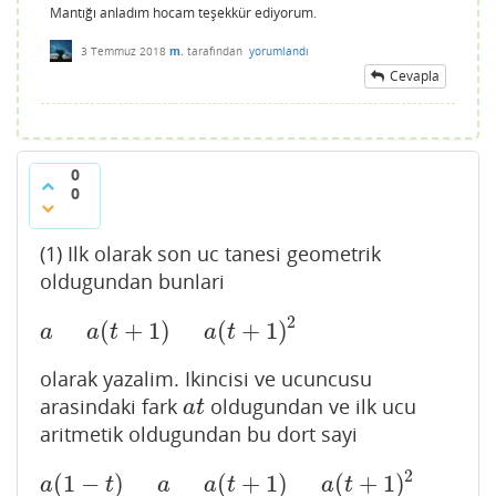
Mantığı anladım hocam teşekkür ediyorum.
3 Temmuz 2018
m.
tarafından
yorumlandı
Cevapla
0
0
(1) Ilk olarak son uc tanesi geometrik
oldugundan bunlari
2
(
+
1
)
(
+
1
)
a
a
(
t
+
1
)
a
(
t
+
1
)
2
a
a
t
a
t
olarak yazalim. Ikincisi ve ucuncusu
arasindaki fark
oldugundan ve ilk ucu
a
t
a
t
aritmetik oldugundan bu dort sayi
2
(
1
−
)
(
+
1
)
(
+
1
)
a
(
1
−
t
)
a
a
(
t
+
1
)
a
(
t
+
1
)
2
a
t
a
a
t
a
t