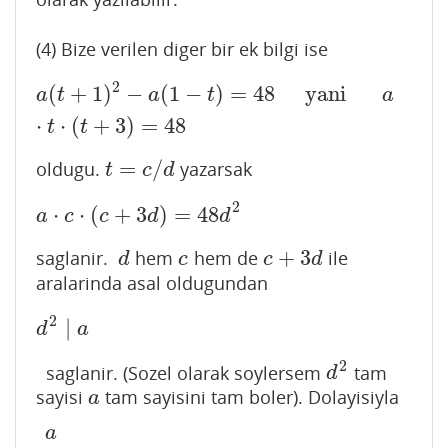
(4) Bize verilen diger bir ek bilgi ise
2
(
+
1
)
−
(
1
−
)
=
48
yani
a
(
t
+
1
)
2
−
a
(
1
−
t
)
=
48
yani
a
⋅
t
⋅
(
t
+
3
)
=
48
a
t
a
t
a
⋅
⋅
(
+
3
)
=
48
t
t
=
/
oldugu.
yazarsak
t
=
c
/
d
t
c
d
2
⋅
⋅
(
+
3
)
=
48
a
⋅
c
⋅
(
c
+
3
d
)
=
48
d
2
a
c
c
d
d
+
3
saglanir.
hem
hem de
ile
d
c
c
+
3
d
d
c
c
d
aralarinda asal oldugundan
2
∣
d
2
∣
a
d
a
2
saglanir. (Sozel olarak soylersem
tam
d
2
d
sayisi
tam sayisini tam boler). Dolayisiyla
a
a
a