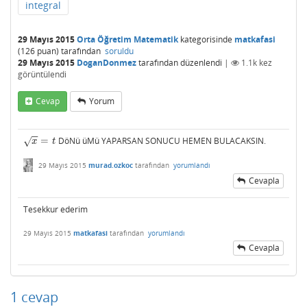
integral
29 Mayıs 2015
Orta Öğretim Matematik
kategorisinde
matkafasi
(
126
puan)
tarafından
soruldu
29 Mayıs 2015
DoganDonmez
tarafından
düzenlendi
|
1.1k
kez
görüntülendi
Cevap
Yorum
−
−
=
DöNü üMü YAPARSAN SONUCU HEMEN BULACAKSIN.
x
=
t
√
x
t
29 Mayıs 2015
murad.ozkoc
tarafından
yorumlandı
Cevapla
Tesekkur ederim
29 Mayıs 2015
matkafasi
tarafından
yorumlandı
Cevapla
1
cevap