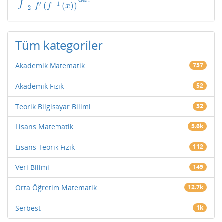
′
−
1
(
(
)
)
f
f
x
−
2
Tüm kategoriler
Akademik Matematik
737
Akademik Fizik
52
Teorik Bilgisayar Bilimi
32
Lisans Matematik
5.6k
Lisans Teorik Fizik
112
Veri Bilimi
145
Orta Öğretim Matematik
12.7k
Serbest
1k