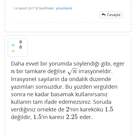
14 Kasım 2017
Z
tarafından
yorumlandı
Cevapla
0
0
Daha evvel bir yorumda söylendiği gibi, eger
−
−
bir tamkare değilse
irrasyoneldir.
√
n
n
n
n
İrrasyonel sayilarin da ondalik düzende
yazımları sonsuzdur. Bu yüzden virgülden
sonra ne kadar basamak kullanırsanız
kullanin tam ifade edemezsiniz. Soruda
2
1.5
verdiğiniz ornekte de
'nin karekökü
2
1.5
1.5
2.25
değildir,
'in karesi
eder.
1.5
2.25