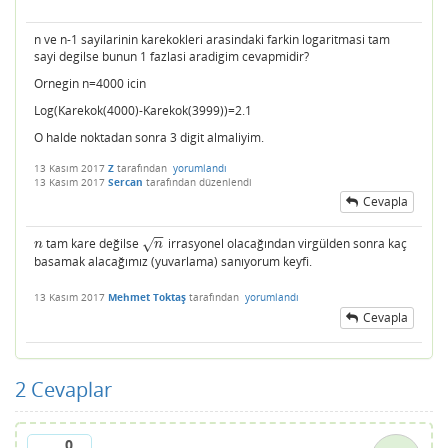
n ve n-1 sayilarinin karekokleri arasindaki farkin logaritmasi tam
sayi degilse bunun 1 fazlasi aradigim cevapmidir?
Ornegin n=4000 icin
Log(Karekok(4000)-Karekok(3999))=2.1
O halde noktadan sonra 3 digit almaliyim.
13 Kasım 2017
Z
tarafından
yorumlandı
13 Kasım 2017
Sercan
tarafından
düzenlendi
Cevapla
−
−
tam kare değilse
irrasyonel olacağından virgülden sonra kaç
n
n
√
n
n
basamak alacağımız (yuvarlama) sanıyorum keyfi.
13 Kasım 2017
Mehmet Toktaş
tarafından
yorumlandı
Cevapla
2
Cevaplar
0