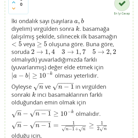
0
En İyi Cevap
,
İki ondalık sayı (sayılara
a
,
b
a
b
diyelim) virgülden sonra
. basamağa
k
k
(alışılmış şekilde, silinecek ilk basamağın
<
5
≥
5
veya
oluşuna göre. Buna göre,
<
5
≥
5
2
→
1
,
4
3
→
1
,
7
5
→
2
,
2
soruda
2
→
1
,
4
3
→
1
,
7
5
→
2
,
2
olmalıydı) yuvarladığımızda farklı
(yuvarlanmış) değer elde etmek için
−
|
−
|
≥
10
k
olması yeterlidir.
|
a
−
b
|
≥
10
−
k
a
b
−
−
−
−
−
−
−
√
−
1
Öyleyse
ve
in virgülden
√
n
n
−
1
n
n
sonraki
inci basamaklarının farklı
k
k
olduğundan emin olmak için
−
−
−
−
−
−
−
−
√
−
−
1
≥
10
k
olmalıdır.
√
n
−
n
−
1
≥
10
−
k
n
n
−
−
−
−
−
−
−
1
1
√
−
−
1
=
≥
√
n
−
n
−
1
=
1
n
−
1
+
n
≥
1
2
n
n
n
2
−
1
+
√
√
√
n
n
n
olduğu için,