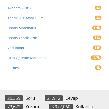
Akademik Fizik
52
Teorik Bilgisayar Bilimi
32
Lisans Matematik
5.6k
Lisans Teorik Fizik
112
Veri Bilimi
145
Orta Öğretim Matematik
12.7k
Serbest
1k
20,359
Soru
21,912
Cevap
73,672
Yorum
3,977,060
Kullanıcı