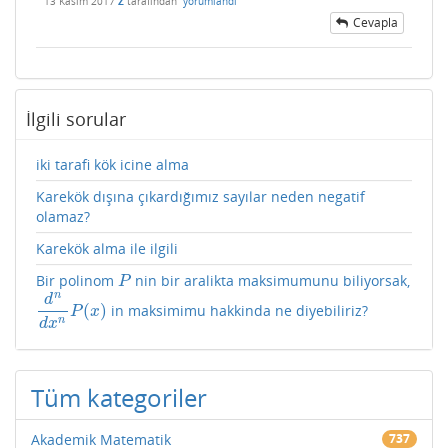
13 Kasım 2017
Z
tarafından
yorumlandı
Cevapla
İlgili sorular
iki tarafi kök icine alma
Karekök dışına çıkardığımız sayılar neden negatif
olamaz?
Karekök alma ile ilgili
Bir polinom
nin bir aralikta maksimumunu biliyorsak,
P
P
n
d
(
)
in maksimimu hakkinda ne diyebiliriz?
d
n
d
x
n
P
(
x
)
P
x
n
d
x
Tüm kategoriler
Akademik Matematik
737