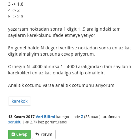
3 -> 1.8
4 -> 2
5 -> 2.3
yazarsam noktadan sonra 1 digit 1..5 araligindaki tam
sayilarin karekokunu ifade etmeye yetiyor.
En genel halde N degeri verilirse noktadan sonra en az kac
digit almaliyim sorusuna cevap ariyorum.
Ornegin N=4000 alinirsa 1...4000 araligindaki tam sayilarin
karekokleri en az kac ondaliga sahip olmalidir.
Analitik cozumu varsa analitik cozumunu ariyorum.
karekok
13 Kasım 2017
Veri Bilimi
kategorisinde
Z
(
33
puan)
tarafından
soruldu
|
2.7k
kez görüntülendi
Cevap
Yorum