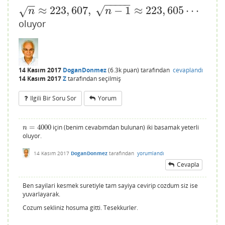
−
−
−
−
−
−
−
√
≈
223
,
607
,
−
1
≈
223
,
605
⋯
√
n
≈
223
,
607
,
n
−
1
≈
223
,
605
⋯
n
n
oluyor
14 Kasım 2017
DoganDonmez
(
6.3k
puan)
tarafından
cevaplandı
14 Kasım 2017
Z
tarafından
seçilmiş
Ilgili Bir Soru Sor
Yorum
=
4000
için (benim cevabımdan bulunan) iki basamak yeterli
n
=
4000
n
oluyor.
14 Kasım 2017
DoganDonmez
tarafından
yorumlandı
Cevapla
Ben sayilari kesmek suretiyle tam sayiya cevirip cozdum siz ise
yuvarlayarak.
Cozum sekliniz hosuma gitti. Tesekkurler.