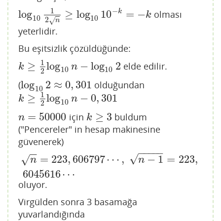
1
−
log
≥
log
10
=
−
k
olması
log
10
1
2
n
≥
log
10
10
−
k
=
−
k
k
10
10
2
√
n
yeterlidir.
Bu eşitsizlik çözüldüğünde:
1
≥
log
−
log
2
elde edilir.
k
≥
1
2
log
10
n
−
log
10
2
k
n
10
10
2
log
2
≈
0
,
301
(
olduğundan
log
10
2
≈
0
,
301
10
1
≥
log
−
0
,
301
k
≥
1
2
log
10
n
−
0
,
301
k
n
10
2
=
50000
≥
3
için
buldum
n
=
50000
k
≥
3
n
k
("Pencereler" in hesap makinesine
güvenerek)
−
−
−
−
−
−
−
√
=
223
,
606797
⋯
,
−
1
=
223
,
√
n
=
223
,
606797
⋯
,
n
−
1
=
223
,
6045616
⋯
n
n
6045616
⋯
oluyor.
Virgülden sonra 3 basamağa
yuvarlandığında