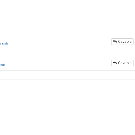
Cevapla
landı
Cevapla
ndı