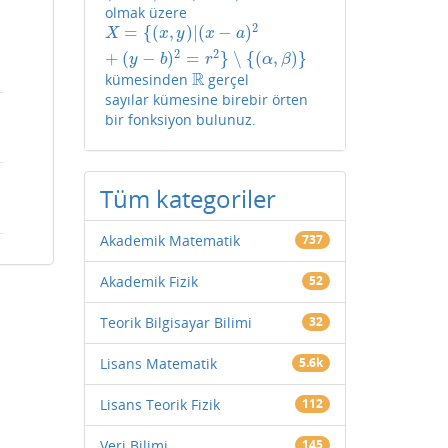
olmak üzere
2
=
{
(
,
)
|
(
−
)
X
=
{
(
x
,
y
)
|
(
x
−
a
)
2
+
(
y
−
b
)
2
=
r
2
}
∖
{
(
α
,
β
)
}
X
x
y
x
a
2
2
+
(
−
)
=
}
∖
{
(
,
)
}
y
b
r
α
β
R
kümesinden
gerçel
R
sayılar kümesine birebir örten
bir fonksiyon bulunuz.
Tüm kategoriler
Akademik Matematik
737
Akademik Fizik
52
Teorik Bilgisayar Bilimi
32
Lisans Matematik
5.6k
Lisans Teorik Fizik
112
Veri Bilimi
145