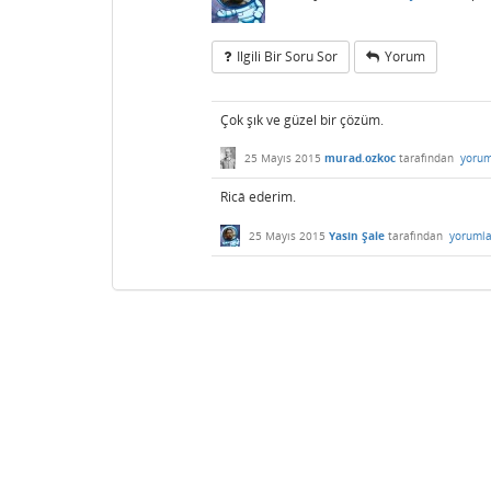
Ilgili Bir Soru Sor
Yorum
Çok şık ve güzel bir çözüm.
25 Mayıs 2015
murad.ozkoc
tarafından
yorum
Ricâ ederim.
25 Mayıs 2015
Yasin Şale
tarafından
yorumla