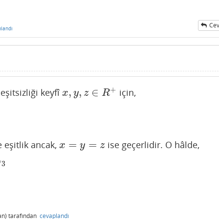
Cev
landı
+
,
,
∈
şitsizliği keyfî
için,
x
,
y
,
z
∈
R
+
x
y
z
R
=
=
 eşitlik ancak,
ise geçerlidir. O hâlde,
x
=
y
=
z
x
y
z
/
3
n)
tarafından
cevaplandı