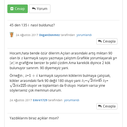
Cevap
Yorum
45 den 135 i nasıl buldunuz?
24 Ağustos 2017
DoganDonmez
tarafından
yorumlandı
Cevapla
Hocam,hata bende özür dilerim.Açıları arasındaki artış miktarı 90
olan bi
karmaşık sayısı yazmaya çalıştım.Grafikle yorumlayarak
=
z
y
z
y
|
|
in grafiğine benzer bı şekil çizdim.Ama karekök diyince 2 kök
|
x
|
x
bulunuyor sanırım. 90 diyemeyiz yani.
Örneğin ;
=
1
+
karmaşık sayısının köklerini bulmaya çalışsak,
z
1
+
i
z
i
–
√
kökler arasındaki fark 90 değil 180 oluyo yani
=
2
45
=
z
1
2
c
i
s
45
z
2
z
c
i
s
z
1
2
–
√
2
225
oluyor ve toplamları da
0
oluyo. Hatam varsa yine
2
c
i
s
225
0
c
i
s
söylerseniz çok memnun olurum.
24 Ağustos 2017
Emre1729
tarafından
yorumlandı
Cevapla
Yazdıklarını biraz açıklar mısın?