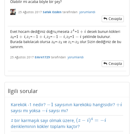
Olabilir mi acaba böyle bir şey?
25 Ağustos 2017
Safak Ozden
tarafından
yorumlandı
Cevapla
4
Evet hocam dediğiniz doğru,mesela
=
1
+
desek bunun kökleri
z
4
1
+
i
z
i
=
1
+
,
=
−
1
+
,
=
−
1
−
,
=
1
−
şeklinde bulunur.
z
0
1
+
i
z
1
−
1
+
i
z
2
−
1
−
i
z
3
1
−
i
z
i
z
i
z
i
z
i
0
1
2
3
Burada bakılacak olursa
=-
ve
=-
olur.Sizin dediğiniz de bu
z
0
z
3
z
1
z
2
z
z
z
z
0
3
1
2
sanırım.
25 Ağustos 2017
Emre1729
tarafından
yorumlandı
Cevapla
İlgili sorular
−
1
+
Karekök -1 nedir?
sayısının karekökü hangisidir?
−
1
+
i
i
−
sayısı mı yoksa
sayısı mı?
−
i
i
4
(
−
)
=
−
bir karmaşık sayı olmak üzere,
z
(
z
−
i
)
4
=
−
i
z
z
i
i
denkleminin kökler toplamı kaçtır?