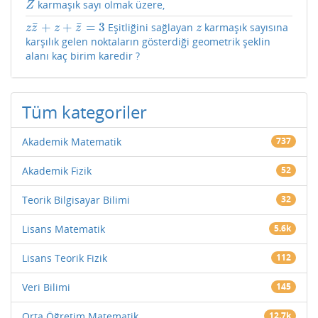
karmaşık sayı olmak üzere,
Z
Z
¯
¯
+
+
=
3
Eşitliğini sağlayan
karmaşık sayısına
z
z
¯
+
z
+
z
¯
=
3
z
z
z
z
z
z
karşılık gelen noktaların gösterdiği geometrik şeklin
alanı kaç birim karedir ?
Tüm kategoriler
Akademik Matematik
737
Akademik Fizik
52
Teorik Bilgisayar Bilimi
32
Lisans Matematik
5.6k
Lisans Teorik Fizik
112
Veri Bilimi
145
Orta Öğretim Matematik
12.7k