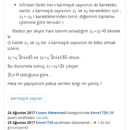
Sıfırdan farklı her
karmaşık sayısının iki karekökü
z
z
vardır.
karmaşık sayısının
ve
karekökleri için ;
z
z
1
z
2
z
z
z
1
2
=-
( kareköklerinden birin, diğerinin toplama
z
1
z
2
z
z
1
2
işlemine göre tersidir.)
0
İfadesi yer alıyor.Yani benim anladığım
+
=
demek
z
1
z
2
0
z
z
1
2
ki.
O halde
ve
bir
karmaşık sayısının iki kökü olmak
z
1
z
2
z
z
z
z
1
2
üzere;
–
–
√
√
2
45
2
135
=
ve
=
olsun.
z
1
2
c
i
s
45
z
2
2
c
i
s
135
z
c
i
s
z
c
i
s
1
2
2
Bu durumda sonuç
+
=
çıkıyor.
z
1
z
2
2
i
z
z
i
1
2
2
≠
0
olduğuna göre....
2
i
≠
0
i
Hata mı yapıyorum yoksa verilen bilgi mı yanlış ?
karmaşık-sayılar
24 Ağustos 2017
Lisans Matematik
kategorisinde
Emre1729
(
39
puan)
tarafından
soruldu
25 Ağustos 2017
Emre1729
tarafından
düzenlendi
|
1.8k
kez
görüntülendi