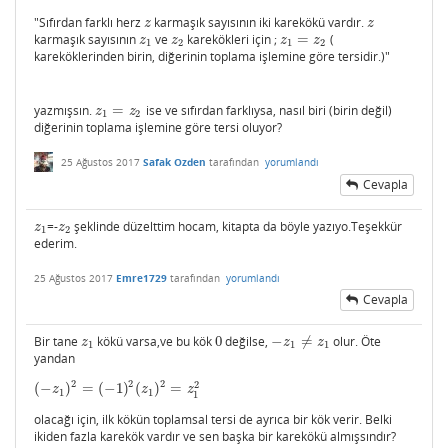
"Sıfırdan farklı herz
karmaşık sayısının iki karekökü vardır.
z
z
z
z
karmaşık sayısının
ve
karekökleri için ;
=
(
z
1
z
2
z
1
=
z
2
z
z
z
z
1
2
1
2
kareköklerinden birin, diğerinin toplama işlemine göre tersidir.)"
yazmışsın.
=
ise ve sıfırdan farklıysa, nasıl biri (birin değil)
z
1
=
z
2
z
z
1
2
diğerinin toplama işlemine göre tersi oluyor?
25 Ağustos 2017
Safak Ozden
tarafından
yorumlandı
Cevapla
=-
şeklinde düzelttim hocam, kitapta da böyle yazıyo.Teşekkür
z
1
z
2
z
z
1
2
ederim.
25 Ağustos 2017
Emre1729
tarafından
yorumlandı
Cevapla
Bir tane
kökü varsa,ve bu kök
0
değilse,
−
≠
olur. Öte
z
1
0
−
z
1
≠
z
1
z
z
z
1
1
1
yandan
2
2
2
2
(
−
)
=
(
−
1
)
(
)
=
(
−
z
1
)
2
=
(
−
1
)
2
(
z
1
)
2
=
z
1
2
z
z
z
1
1
1
olacağı için, ilk kökün toplamsal tersi de ayrıca bir kök verir. Belki
ikiden fazla karekök vardır ve sen başka bir karekökü almışsındır?