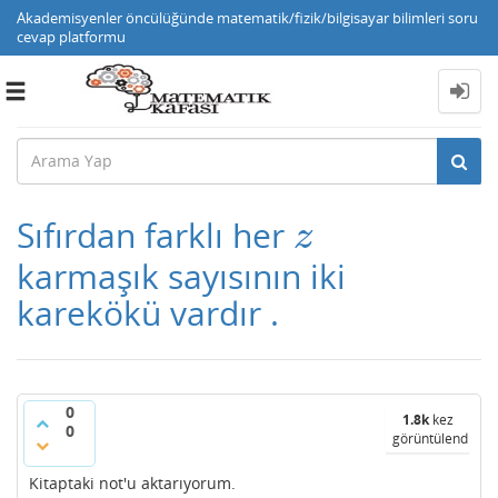
Akademisyenler öncülüğünde matematik/fizik/bilgisayar bilimleri soru
cevap platformu
Toggle
navigation
Sıfırdan farklı her
z
z
karmaşık sayısının iki
karekökü vardır .
0
1.8k
kez
0
görüntülendi
Kitaptaki not'u aktarıyorum.