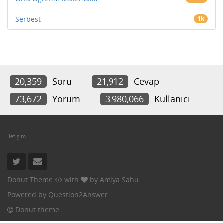
Serbest
1k
20,359
Soru
21,912
Cevap
73,672
Yorum
3,980,066
Kullanıcı
İletişim
Donut Theme
with
by
Amiya Sahu
Powered by
Question2Answer
Donut theme