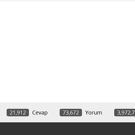
21,912
Cevap
73,672
Yorum
3,972,