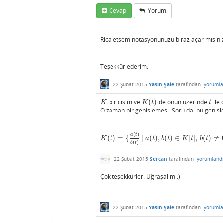
Cevap
Yorum
Ricâ etsem notasyonunuzu biraz açar mısını
Teşekkür ederim.
22 Şubat 2015
Yasin Şale
tarafından
yorumla
bir cisim ve
(
)
de onun uzerinde
ile 
K
K
(
t
)
t
K
K
t
t
O zaman bir genislemesi. Soru da: bu genis
(
)
a
t
(
)
=
{
|
(
)
,
(
)
∈
[
]
,
(
)
≠
K
(
t
)
=
{
a
(
t
)
b
(
t
)
|
a
(
t
)
,
b
(
t
)
∈
K
[
t
]
,
b
(
t
)
≠
0
}
K
t
a
t
b
t
K
t
b
t
(
)
b
t
22 Şubat 2015
Sercan
tarafından
yorumland
Çok teşekkürler. Uğraşalım :)
22 Şubat 2015
Yasin Şale
tarafından
yorumla