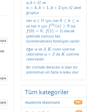
,
∈
ve
a
,
b
∈
G
a
b
G
=
,
+
1
,
+
2
için,
abel
n
=
k
,
k
+
1
,
k
+
2
G
n
k
k
k
G
gruptur.
N
∈
0
≤
≤
Her
için, her
n
∈
N
0
≤
k
≤
n
n
k
n
(
)
(
)
≥
0
k
ve her
için
(ve
x
f
(
k
)
(
x
)
≥
0
x
f
x
(
0
)
=
0
,
(
1
)
=
1
) olacak
f
(
0
)
=
0
,
f
(
1
)
=
1
f
f
şeklinde (sonsuz kez
apla
türevlenebilen) fonksiyon vardır.
Eğer
ve
,
cismi üzerine
α
β
K
α
β
K
inde.
+
cebirselse
da
üzerine
α
+
β
K
α
β
K
cebirseldir.
Bir cisimde derecesi
olan bir
n
n
polinomun en fazla
koku olur
n
n
apla
Tüm kategoriler
Akademik Matematik
737
apla