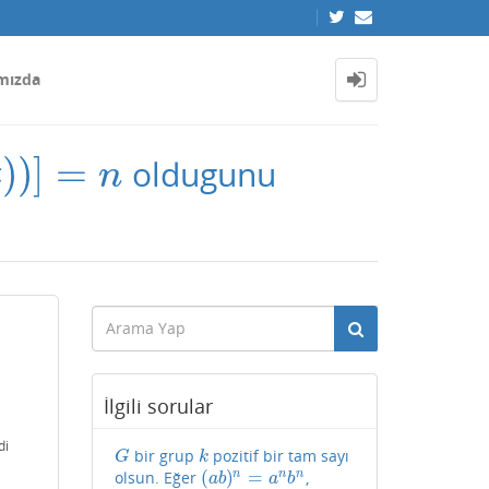
mızda
)
)
]
=
oldugunu
t
n
İlgili sorular
di
bir grup
pozitif bir tam sayı
G
k
G
k
(
)
=
n
n
n
olsun. Eğer
,
(
a
b
)
n
=
a
n
b
n
a
b
a
b