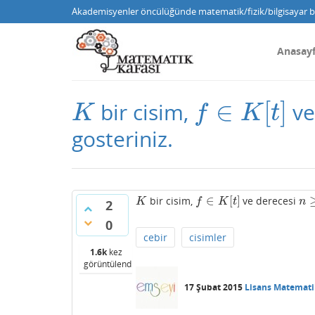
Akademisyenler öncülüğünde matematik/fizik/bilgisayar bi
Anasay
∈
[
]
bir cisim,
ve
K
f
∈
K
[
t
]
K
f
K
t
gosteriniz.
∈
[
]
bir cisim,
ve derecesi
K
f
∈
K
[
t
]
n
≥
K
f
K
t
n
2
0
cebir
cisimler
1.6k
kez
görüntülendi
17 Şubat 2015
Lisans Matemati