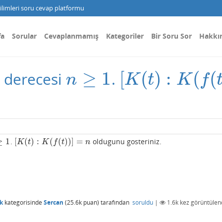
limleri soru cevap platformu
fa
Sorular
Cevaplanmamış
Kategoriler
Bir Soru Sor
Hakkı
≥
1
[
(
)
:
(
(
 derecesi
.
n
≥
1
[
K
(
t
)
:
K
(
f
(
t
)
)
]
=
n
n
K
t
K
f
≥
1
[
(
)
:
(
(
)
)
]
=
.
oldugunu gosteriniz.
1
[
K
(
t
)
:
K
(
f
(
t
)
)
]
=
n
K
t
K
f
t
n
k
kategorisinde
Sercan
(
25.6k
puan)
tarafından
soruldu
|
1.6k
kez görüntülen