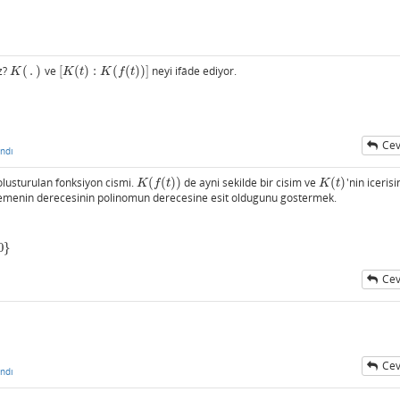
z?
(
.
)
ve
[
(
)
:
(
(
)
)
]
neyi ifâde ediyor.
K
(
.
)
[
K
(
t
)
:
K
(
f
(
t
)
)
]
K
K
t
K
f
t
Cev
ndı
olusturulan fonksiyon cismi.
(
(
)
)
de ayni sekilde bir cisim ve
(
)
'nin iceris
K
(
f
(
t
)
)
K
(
t
)
K
f
t
K
t
lemenin derecesinin polinomun derecesine esit oldugunu gostermek.
0
}
Cev
ı
Cev
ndı