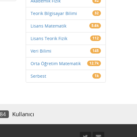
Akademik Fizik
52
Teorik Bilgisayar Bilimi
32
Lisans Matematik
5.6k
Lisans Teorik Fizik
112
Veri Bilimi
145
Orta Öğretim Matematik
12.7k
Serbest
1k
784
Kullanıcı