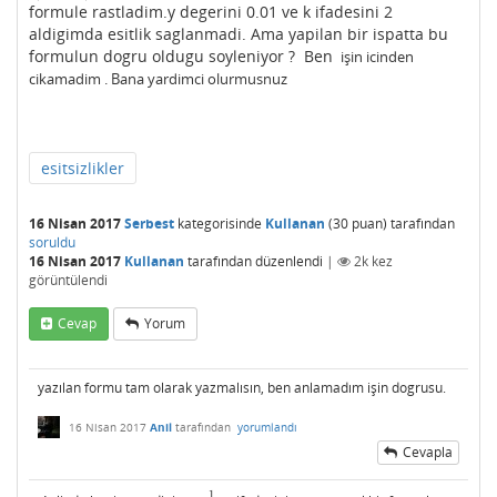
formule rastladim.y degerini 0.01 ve k ifadesini 2
aldigimda esitlik saglanmadi. Ama yapilan bir ispatta bu
formulun dogru oldugu soyleniyor ? Ben
işin icinden
cikamadim . Bana yardimci olurmusnuz
esitsizlikler
16 Nisan 2017
Serbest
kategorisinde
Kullanan
(
30
puan)
tarafından
soruldu
16 Nisan 2017
Kullanan
tarafından
düzenlendi
|
2k
kez
görüntülendi
Cevap
Yorum
yazılan formu tam olarak yazmalısın, ben anlamadım işin dogrusu.
16 Nisan 2017
Anil
tarafından
yorumlandı
Cevapla
1