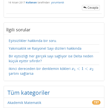
16 Nisan 2017
Kullanan
tarafından
yorumlandı
Cevapla
İlgili sorular
Eşitsizlikler hakkında bir soru.
Yakınsaklık ve Rasyonel Sayı dizileri hakkında
Bir eştsizliği her gerçek sayı sağlıyor ise Delta neden
küçük eşittir sıfırdır?
<
1
<
ikinci dereceden bir denklemin kökleri
x
1
<
1
<
x
2
x
x
1
2
şartını sağlarsa
Tüm kategoriler
Akademik Matematik
737