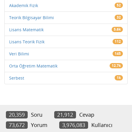
Akademik Fizik
52
Teorik Bilgisayar Bilimi
32
Lisans Matematik
5.6k
Lisans Teorik Fizik
112
Veri Bilimi
145
Orta Öğretim Matematik
12.7k
Serbest
1k
20,359
Soru
21,912
Cevap
73,672
Yorum
3,976,083
Kullanıcı