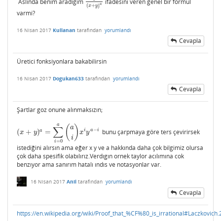
Aslinda benim aradigim
ifadesini veren genel bir formul
1
(
x
+
y
)
a
a
(
+
)
x
y
varmi?
16 Nisan 2017
Kullanan
tarafından
yorumlandı
Cevapla
Üretici fonksiyonlara bakabilirsin
16 Nisan 2017
Dogukan633
tarafından
yorumlandı
Cevapla
Şartlar goz onune alınmaksızın;
a
(
)
a
∑
−
i
a
i
a
(
+
)
=
bunu çarpmaya göre ters çevirirsek
(
x
+
y
)
a
=
∑
i
=
0
a
(
a
i
)
x
i
y
a
−
i
x
y
x
y
i
=
0
i
istediğini alırsın ama eğer x y ve a hakkında daha çok bilgimiz olursa
çok daha spesifik olabılırız.Verdıgın ornek taylor acılımına cok
benzıyor ama sanırım hatalı ındıs ve notasyonlar var.
16 Nisan 2017
Anil
tarafından
yorumlandı
Cevapla
https://en.wikipedia.org/wiki/Proof_that_%CF%80_is_irrational#Laczkovich.