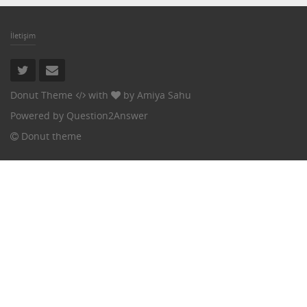
İletişim
Donut Theme
with
by
Amiya Sahu
Powered by
Question2Answer
Donut theme