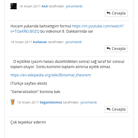
16 Nisan 2017
Anil
tarafından
yorumlandı
Cevapla
Hocam yukarida bahsettgim formul
https://m.youtube.com/watch?
v=TOaKREcB0ZQ
bu videonun 8. Dakkalrinda var
16 Nisan 2017
Kullanan
tarafından
yorumlandı
Cevapla
O eşitilkte (yazım hatası düzeltildikten sonra) sağ taraf bir sonsuz
toplam oluyor. Sonlu kısmının toplamı alınırsa eşitlik olmaz.
https://en.wikipedia.org/wiki/Binomial_theorem
(Türkçe sayfası eksik)
"Generalization" kısmına bak.
16 Nisan 2017
DoganDonmez
tarafından
yorumlandı
Cevapla
Çok teşekkür ederim