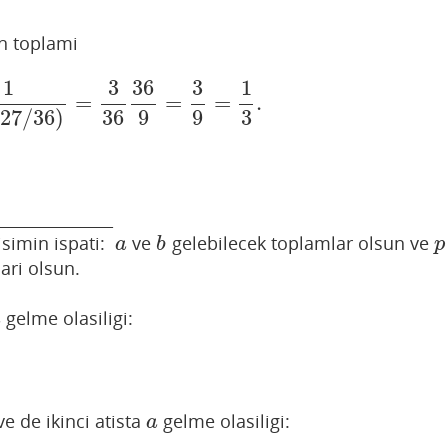
n toplami
1
3
36
3
1
=
=
=
.
1
−
(
27
/
36
)
=
3
36
36
9
=
3
9
=
1
3
.
36
9
9
3
27
/
36
)
_______________
isimin ispati:
ve
gelebilecek toplamlar olsun ve
a
b
p
a
b
p
ari olsun.
gelme olasiligi:
a
 de ikinci atista
gelme olasiligi:
a
a