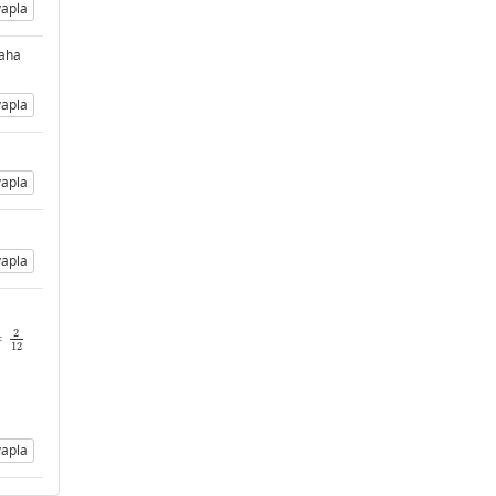
apla
daha
apla
apla
apla
2
=
2
12
12
apla