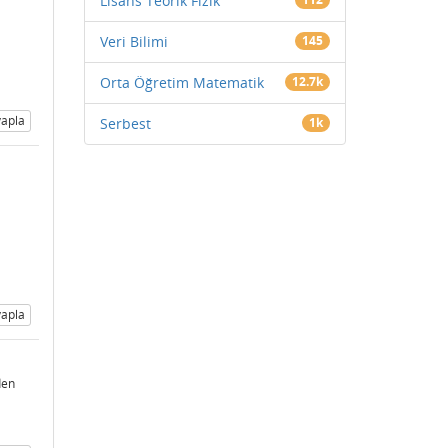
Lisans Teorik Fizik
Veri Bilimi
145
Orta Öğretim Matematik
12.7k
apla
Serbest
1k
apla
den