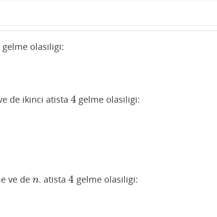
gelme olasiligi:
4
 de ikinci atista
gelme olasiligi:
4
4
e ve de
. atista
gelme olasiligi:
n
4
n