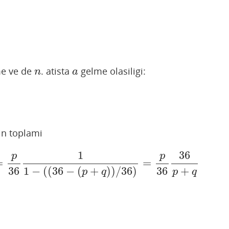
e ve de
. atista
gelme olasiligi:
n
a
n
a
in toplami
1
36
36
)
n
=
p
36
1
1
−
(
(
36
−
(
p
+
q
)
)
/
36
)
=
p
36
36
p
+
q
=
p
p
+
q
.
p
p
=
=
36
36
+
1
−
(
(
36
−
(
+
)
)
/
36
)
p
q
p
q