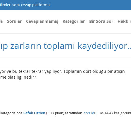
limleri soru cevap platformu
fa
Sorular
Cevaplanmamış
Kategoriler
Bir Soru Sor
Hakkı
lıp zarların toplamı kaydediliyor..
iyor ve bu tekrar tekrar yapılıyor. Toplamın dört olduğu bir atışın
me olasılığı nedir?
kategorisinde
Safak Ozden
(
3.7k
puan)
tarafından
soruldu
|
14.4k
kez görünt