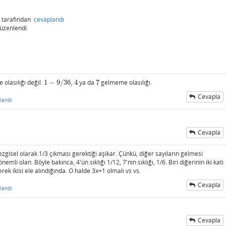
tarafından
cevaplandı
üzenlendi
olasılığı değil.
1
−
9
/
36
,
4
ya da
7
gelmeme olasılığı.
1
−
9
/
36
4
7
Cevapla
landı
Cevapla
zgisel olarak 1/3 çıkması gerektiği aşikar. Çünkü, diğer sayıların gelmesi
nemli olan. Böyle bakınca, 4'ün sıklığı 1/12, 7'nin sıklığı, 1/6. Biri diğerinin iki katı
gerek ikisi ele alındığında. O halde 3x=1 olmalı vs vs.
Cevapla
landı
Cevapla