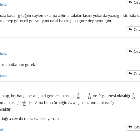
Cev
landı
suza kadar gittiğini söylemek ama aklıma takılan kısmı yukarda yazdıgımdı, hala 
 bana hep göreceli geliyor yanı nasıl bakıldıgına gore degısıyor gıbı
Cev
Cev
landı
ini ispatlaman gerek.
Cev
landı
3
6
1
z olup, herhangi bir atışta
4
gelmesi olasılığı
=
ve
7
gelmesi olasılığı
4
3
36
=
1
12
7
6
36
=
36
12
36
1
nma olasılığı
dir. Ama bunu örneğin
.
atışta kazanma olasılığı
1
12
n
.
n
12
caktır.
z doğru cevabı merakla bekliyorum.
Cev
ndı