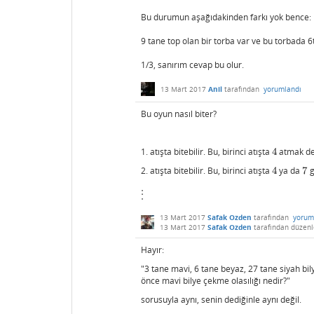
Bu durumun aşağıdakinden farkı yok bence:
9 tane top olan bir torba var ve bu torbada 6
1/3, sanırım cevap bu olur.
13 Mart 2017
Anil
tarafından
yorumlandı
Bu oyun nasıl biter?
1. atışta bitebilir. Bu, birinci atışta
4
atmak dem
4
2. atışta bitebilir. Bu, birinci atışta
4
ya da
7
g
4
7
⋮
⋮
13 Mart 2017
Safak Ozden
tarafından
yorum
13 Mart 2017
Safak Ozden
tarafından
düzenl
Hayır:
"3 tane mavi, 6 tane beyaz, 27 tane siyah bil
önce mavi bilye çekme olasılığı nedir?"
sorusuyla aynı, senin dediğinle aynı değil.