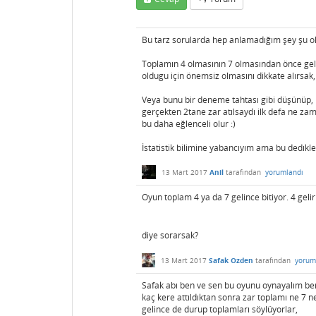
Bu tarz sorularda hep anlamadığım şey şu o
Toplamın 4 olmasının 7 olmasından önce gelme
oldugu için önemsiz olmasını dikkate alırsak, y
Veya bunu bir deneme tahtası gibi düşünüp, b
gerçekten 2tane zar atılsaydı ilk defa ne za
bu daha eğlenceli olur :)
İstatistik bilimine yabancıyım ama bu dedıkl
13 Mart 2017
Anil
tarafından
yorumlandı
Oyun toplam 4 ya da 7 gelince bitiyor. 4 geli
diye sorarsak?
13 Mart 2017
Safak Ozden
tarafından
yorum
Safak abı ben ve sen bu oyunu oynayalım ben 
kaç kere attıldıktan sonra zar toplamı ne 7 ne
gelince de durup toplamları söylüyorlar,