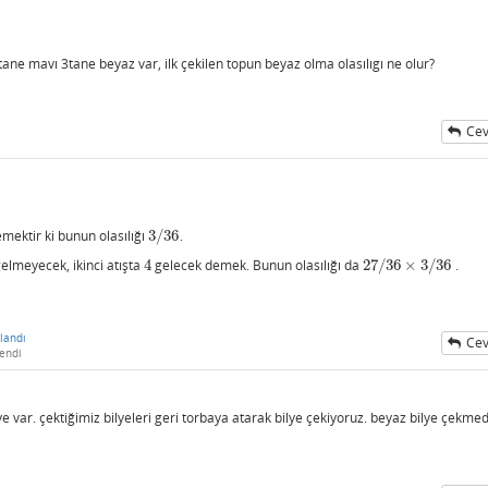
tane mavı 3tane beyaz var, ilk çekilen topun beyaz olma olasılıgı ne olur?
Cev
ektir ki bunun olasılığı
3
/
36
.
3
/
36
elmeyecek, ikinci atışta
4
gelecek demek. Bunun olasılığı da
27
/
36
×
3
/
36
.
4
27
/
36
×
3
/
36
landı
Cev
endi
ye var. çektiğimiz bilyeleri geri torbaya atarak bilye çekiyoruz. beyaz bilye çekme