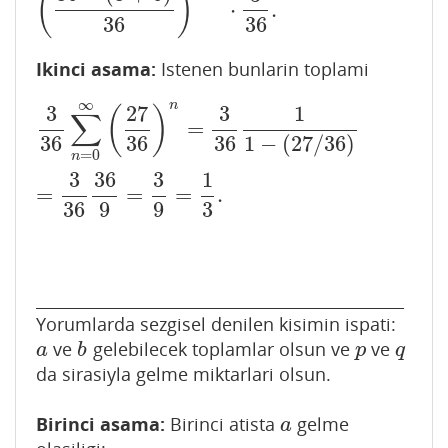
(
)
⋅
.
(
36
−
(
3
+
6
)
36
)
n
−
1
⋅
3
36
.
36
36
Ikinci asama:
Istenen bunlarin toplami
∞
n
3
27
3
1
3
36
∑
n
=
0
∞
(
27
36
)
n
=
3
36
1
1
−
(
27
/
36
)
=
3
36
36
9
=
3
9
=
1
3
.
(
)
∑
=
36
36
36
1
−
(
27
/
36
)
=
0
n
3
36
3
1
=
=
=
.
36
9
9
3
______________________________________________
Yorumlarda sezgisel denilen kisimin ispati:
ve
gelebilecek toplamlar olsun ve
ve
a
b
p
q
a
b
p
q
da sirasiyla gelme miktarlari olsun.
Birinci asama:
Birinci atista
gelme
a
a