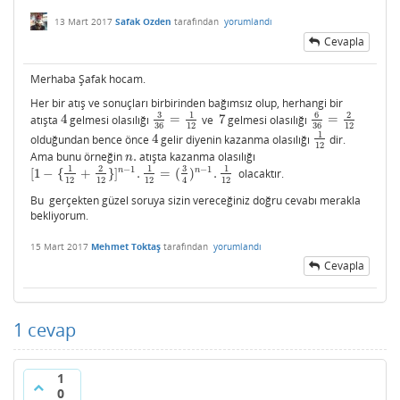
13 Mart 2017
Safak Ozden
tarafından
yorumlandı
Cevapla
Merhaba Şafak hocam.
Her bir atış ve sonuçları birbirinden bağımsız olup, herhangi bir
3
6
1
2
atışta
4
gelmesi olasılığı
=
ve
7
gelmesi olasılığı
=
4
3
36
=
1
12
7
6
36
=
2
12
36
12
36
12
1
olduğundan bence önce
4
gelir diyenin kazanma olasılığı
dir.
4
1
12
12
Ama bunu örneğin
.
atışta kazanma olasılığı
n
.
n
3
1
2
1
1
−
1
−
1
n
n
[
1
−
{
+
}
]
.
=
(
)
.
olacaktır.
[
1
−
{
1
12
+
2
12
}
]
n
−
1
.
1
12
=
(
3
4
)
n
−
1
.
1
12
12
12
12
12
4
Bu gerçekten güzel soruya sizin vereceğiniz doğru cevabı merakla
bekliyorum.
15 Mart 2017
Mehmet Toktaş
tarafından
yorumlandı
Cevapla
1
cevap
1
0