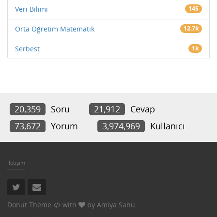
Veri Bilimi
145
Orta Öğretim Matematik
12.7k
Serbest
1k
20,359
Soru
21,912
Cevap
73,672
Yorum
3,974,969
Kullanıcı
İletişim
Donut Theme
with
by
Amiya Sahu