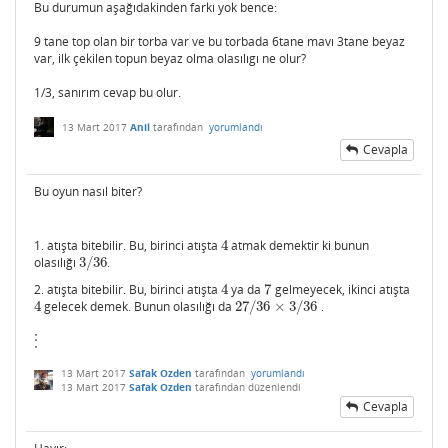
Bu durumun aşağıdakinden farkı yok bence:
9 tane top olan bir torba var ve bu torbada 6tane mavı 3tane beyaz
var, ilk çekilen topun beyaz olma olasılıgı ne olur?
1/3, sanırım cevap bu olur.
13 Mart 2017
Anil
tarafından
yorumlandı
Cevapla
Bu oyun nasıl biter?
1. atışta bitebilir. Bu, birinci atışta
4
atmak demektir ki bunun
4
olasılığı
3
/
36
.
3
/
36
2. atışta bitebilir. Bu, birinci atışta
4
ya da
7
gelmeyecek, ikinci atışta
4
7
4
gelecek demek. Bunun olasılığı da
27
/
36
×
3
/
36
.
4
27
/
36
×
3
/
36
⋮
⋮
13 Mart 2017
Safak Ozden
tarafından
yorumlandı
13 Mart 2017
Safak Ozden
tarafından
düzenlendi
Cevapla