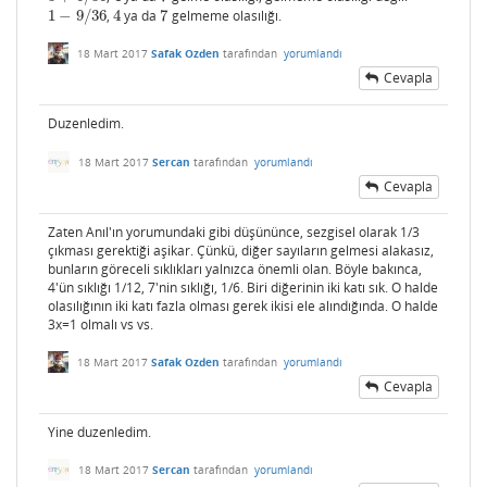
1
−
9
/
36
,
4
ya da
7
gelmeme olasılığı.
1
−
9
/
36
4
7
18 Mart 2017
Safak Ozden
tarafından
yorumlandı
Cevapla
Duzenledim.
18 Mart 2017
Sercan
tarafından
yorumlandı
Cevapla
Zaten Anıl'ın
yorumun
daki gibi düşününce, sezgisel olarak 1/3
çıkması gerektiği aşikar. Çünkü, diğer sayıların gelmesi alakasız,
bunların göreceli sıklıkları yalnızca önemli olan. Böyle bakınca,
4'ün sıklığı 1/12, 7'nin sıklığı, 1/6. Biri diğerinin iki katı sık. O halde
olasılığının iki katı fazla olması gerek ikisi ele alındığında. O halde
3x=1 olmalı vs vs.
18 Mart 2017
Safak Ozden
tarafından
yorumlandı
Cevapla
Yine duzenledim.
18 Mart 2017
Sercan
tarafından
yorumlandı