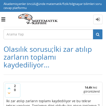
Akademisyenler öncülüğünde matematik/fizik/bilgisayar bilimleri soru
cevap platformu
Toggle
navigation
Olasılık sorusu;İki zar atılıp
zarların toplamı
kaydediliyor...
2
14.4k
kez
0
görüntülendi
İki zar atılıp zarların toplamı kaydediliyor ve bu tekrar
tekrar yapılıyor. Toplamın dört olduğu bir atışın toplamın 7