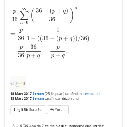
∞
n
36
−
(
+
)
p
36
∑
n
=
0
∞
(
36
−
(
p
+
q
)
36
)
n
=
p
36
1
1
−
(
(
36
−
(
p
+
q
)
)
/
36
)
=
p
(
)
p
q
p
∑
36
36
=
0
n
1
p
=
36
1
−
(
(
36
−
(
+
)
)
/
36
)
p
q
36
p
p
=
=
.
36
+
+
p
q
p
q
18 Mart 2017
Sercan
(
25.6k
puan)
tarafından
cevaplandı
18 Mart 2017
Sercan
tarafından
düzenlendi
Ilgili Bir Soru Sor
Yorum
3
+
6
/
36
,
4
ya da
7
gelme olasılığı, gelmeme olasılığı değil.
3
+
6
/
36
4
7