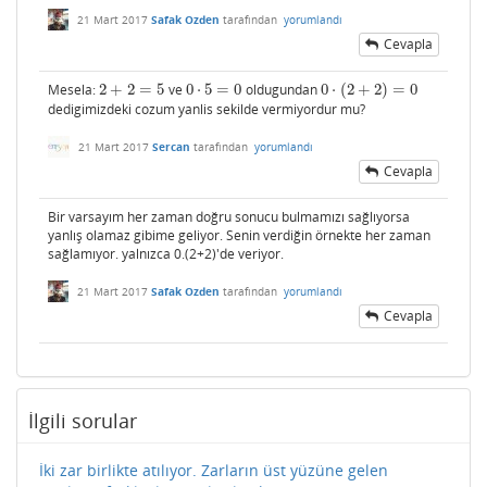
21 Mart 2017
Safak Ozden
tarafından
yorumlandı
Cevapla
Mesela:
2
+
2
=
5
ve
0
⋅
5
=
0
oldugundan
0
⋅
(
2
+
2
)
=
0
2
+
2
=
5
0
⋅
5
=
0
0
⋅
(
2
+
2
)
=
0
dedigimizdeki cozum yanlis sekilde vermiyordur mu?
21 Mart 2017
Sercan
tarafından
yorumlandı
Cevapla
Bir varsayım her zaman doğru sonucu bulmamızı sağlıyorsa
yanlış olamaz gibime geliyor. Senin verdiğin örnekte her zaman
sağlamıyor. yalnızca 0.(2+2)'de veriyor.
21 Mart 2017
Safak Ozden
tarafından
yorumlandı
Cevapla
İlgili sorular
İki zar birlikte atılıyor. Zarların üst yüzüne gelen