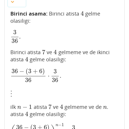
4
Birinci asama:
Birinci atista
gelme
4
olasiligi:
3
.
3
36
.
36
7
4
Birinci atista
ve
gelmeme ve de ikinci
7
4
4
atista
gelme olasiligi:
4
36
−
(
3
+
6
)
3
⋅
.
36
−
(
3
+
6
)
36
⋅
3
36
.
36
36
⋮
⋮
−
1
7
4
ilk
atista
ve
gelmeme ve de
.
n
−
1
7
4
n
n
n
4
atista
gelme olasiligi:
4
−
1
n
36
−
(
3
+
6
)
3