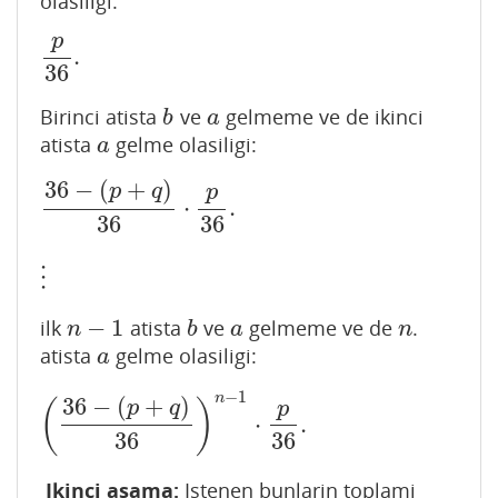
olasiligi:
p
.
p
36
.
36
Birinci atista
ve
gelmeme ve de ikinci
b
a
b
a
atista
gelme olasiligi:
a
a
36
−
(
+
)
p
q
p
⋅
.
36
−
(
p
+
q
)
36
⋅
p
36
.
36
36
⋮
⋮
−
1
ilk
atista
ve
gelmeme ve de
.
n
−
1
b
a
n
n
b
a
n
atista
gelme olasiligi:
a
a
−
1
n
36
−
(
+
)
(
)
p
q
p
⋅
.
(
36
−
(
p
+
q
)
36
)
n
−
1
⋅
p
36
.
36
36
Ikinci asama:
Istenen bunlarin toplami