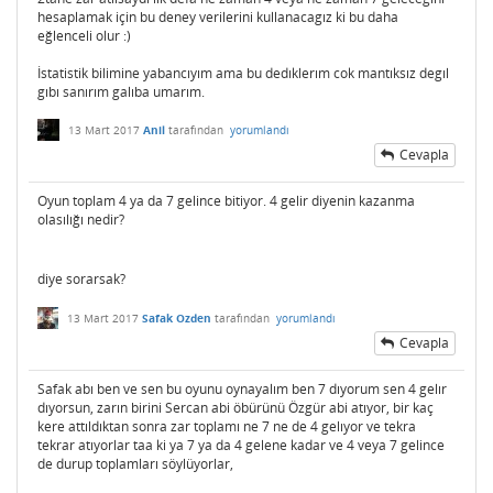
hesaplamak için bu deney verilerini kullanacagız ki bu daha
eğlenceli olur :)
İstatistik bilimine yabancıyım ama bu dedıklerım cok mantıksız degıl
gıbı sanırım galıba umarım.
13 Mart 2017
Anil
tarafından
yorumlandı
Cevapla
Oyun toplam 4 ya da 7 gelince bitiyor. 4 gelir diyenin kazanma
olasılığı nedir?
diye sorarsak?
13 Mart 2017
Safak Ozden
tarafından
yorumlandı
Cevapla
Safak abı ben ve sen bu oyunu oynayalım ben 7 dıyorum sen 4 gelır
dıyorsun, zarın birini Sercan abi öbürünü Özgür abi atıyor, bir kaç
kere attıldıktan sonra zar toplamı ne 7 ne de 4 gelıyor ve tekra
tekrar atıyorlar taa ki ya 7 ya da 4 gelene kadar ve 4 veya 7 gelince
de durup toplamları söylüyorlar,