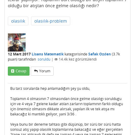
olduğu bir atıştan önce gelme olasılığı nedir?
olasılık
olasılık-problem
12 Mart 2017
Lisans Matematik
kategorisinde
Safak Ozden
(
3.7k
puan)
tarafından
soruldu
|
14.4k
kez görüntülendi
Cevap
Yorum
Bu tarz sorularda hep anlamadığım şey şu oldu,
Toplamın 4 olmasının 7 olmasından önce gelme olasılıgı soruldugu
için ve 4 veya 7 gelene kadar atılan zarların toplamının farklı oldugu
için önemsiz olmasını dikkate alırsak, yapılan ilk ve tek atışa mı
bakacağız ki mantıklı geliyor, yani 3/36 .
Veya bunu bir deneme tahtası gibi düşünüp, bir sürü bir sürü hatta
sonsuz atış yapıp olasılık toplamlarına bakacağız ve eğer gerçekten
2tane zar atılsaydı ilk defa ne zaman 4 veya ne zaman 7 gelecegini