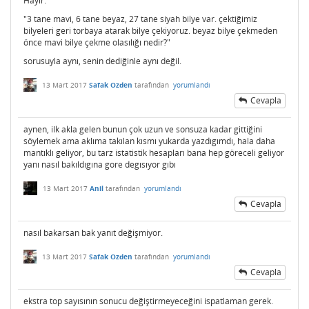
Hayır:
"3 tane mavi, 6 tane beyaz, 27 tane siyah bilye var. çektiğimiz
bilyeleri geri torbaya atarak bilye çekiyoruz. beyaz bilye çekmeden
önce mavi bilye çekme olasılığı nedir?"
sorusuyla aynı, senin dediğinle aynı değil.
13 Mart 2017
Safak Ozden
tarafından
yorumlandı
Cevapla
aynen, ilk akla gelen bunun çok uzun ve sonsuza kadar gittiğini
söylemek ama aklıma takılan kısmı yukarda yazdıgımdı, hala daha
mantıklı geliyor, bu tarz istatistik hesapları bana hep göreceli geliyor
yanı nasıl bakıldıgına gore degısıyor gıbı
13 Mart 2017
Anil
tarafından
yorumlandı
Cevapla
nasıl bakarsan bak yanıt değişmiyor.
13 Mart 2017
Safak Ozden
tarafından
yorumlandı
Cevapla
ekstra top sayısının sonucu değiştirmeyeceğini ispatlaman gerek.