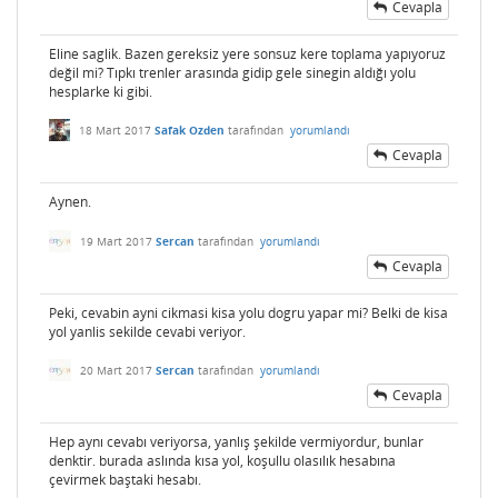
Cevapla
Eline saglik. Bazen gereksiz yere sonsuz kere toplama yapıyoruz
değil mi? Tıpkı trenler arasında gidip gele sinegin aldığı yolu
hesplarke ki gibi.
18 Mart 2017
Safak Ozden
tarafından
yorumlandı
Cevapla
Aynen.
19 Mart 2017
Sercan
tarafından
yorumlandı
Cevapla
Peki, cevabin ayni cikmasi kisa yolu dogru yapar mi? Belki de kisa
yol yanlis sekilde cevabi veriyor.
20 Mart 2017
Sercan
tarafından
yorumlandı
Cevapla
Hep aynı cevabı veriyorsa, yanlış şekilde vermiyordur, bunlar
denktir. burada aslında kısa yol, koşullu olasılık hesabına
çevirmek baştaki hesabı.