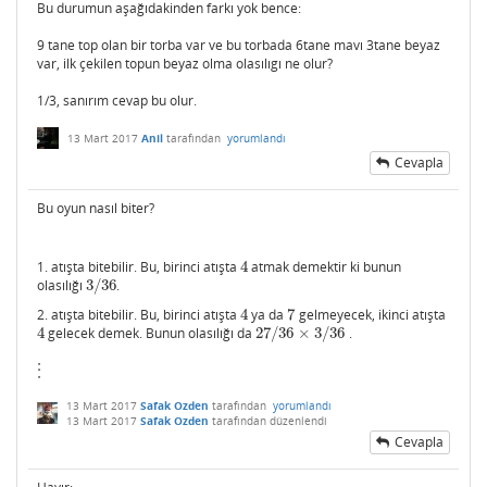
Bu durumun aşağıdakinden farkı yok bence:
9 tane top olan bir torba var ve bu torbada 6tane mavı 3tane beyaz
var, ilk çekilen topun beyaz olma olasılıgı ne olur?
1/3, sanırım cevap bu olur.
13 Mart 2017
Anil
tarafından
yorumlandı
Cevapla
Bu oyun nasıl biter?
1. atışta bitebilir. Bu, birinci atışta
4
atmak demektir ki bunun
4
olasılığı
3
/
36
.
3
/
36
2. atışta bitebilir. Bu, birinci atışta
4
ya da
7
gelmeyecek, ikinci atışta
4
7
4
gelecek demek. Bunun olasılığı da
27
/
36
×
3
/
36
.
4
27
/
36
×
3
/
36
⋮
⋮
13 Mart 2017
Safak Ozden
tarafından
yorumlandı
13 Mart 2017
Safak Ozden
tarafından
düzenlendi
Cevapla