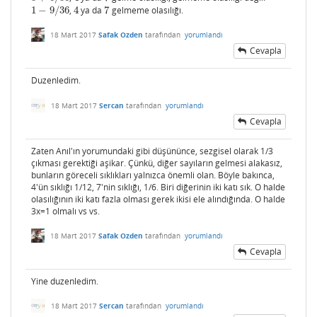
1
−
9
/
36
,
4
ya da
7
gelmeme olasılığı.
1
−
9
/
36
4
7
18 Mart 2017
Safak Ozden
tarafından
yorumlandı
Cevapla
Duzenledim.
18 Mart 2017
Sercan
tarafından
yorumlandı
Cevapla
Zaten Anıl'ın
yorumun
daki gibi düşününce, sezgisel olarak 1/3
çıkması gerektiği aşikar. Çünkü, diğer sayıların gelmesi alakasız,
bunların göreceli sıklıkları yalnızca önemli olan. Böyle bakınca,
4'ün sıklığı 1/12, 7'nin sıklığı, 1/6. Biri diğerinin iki katı sık. O halde
olasılığının iki katı fazla olması gerek ikisi ele alındığında. O halde
3x=1 olmalı vs vs.
18 Mart 2017
Safak Ozden
tarafından
yorumlandı
Cevapla
Yine duzenledim.
18 Mart 2017
Sercan
tarafından
yorumlandı