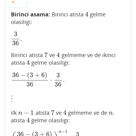
4
Birinci asama:
Birinci atista
gelme
4
olasiligi:
3
.
3
36
.
36
7
4
Birinci atista
ve
gelmeme ve de ikinci
7
4
4
atista
gelme olasiligi:
4
36
−
(
3
+
6
)
3
⋅
.
36
−
(
3
+
6
)
36
⋅
3
36
.
36
36
⋮
⋮
−
1
7
4
ilk
atista
ve
gelmeme ve de
.
n
−
1
7
4
n
n
n
4
atista
gelme olasiligi:
4
−
1
n
36
−
(
3
+
6
)
3