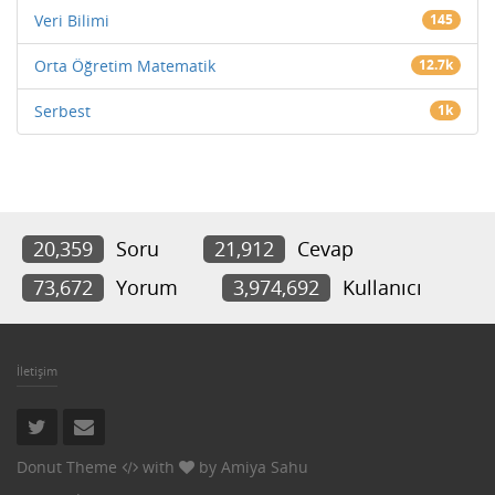
Veri Bilimi
145
Orta Öğretim Matematik
12.7k
Serbest
1k
20,359
Soru
21,912
Cevap
73,672
Yorum
3,974,692
Kullanıcı
İletişim
Donut Theme
with
by
Amiya Sahu