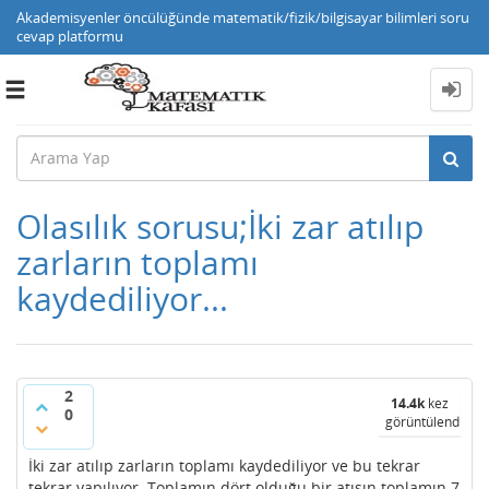
Akademisyenler öncülüğünde matematik/fizik/bilgisayar bilimleri soru
cevap platformu
Toggle
navigation
Olasılık sorusu;İki zar atılıp
zarların toplamı
kaydediliyor...
2
14.4k
kez
0
görüntülendi
İki zar atılıp zarların toplamı kaydediliyor ve bu tekrar
tekrar yapılıyor. Toplamın dört olduğu bir atışın toplamın 7