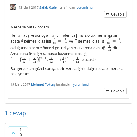
13 Mart 2017
Safak Ozden
tarafından
yorumlandı
Cevapla
Merhaba Şafak hocam.
Her bir atış ve sonuçları birbirinden bağımsız olup, herhangi bir
3
6
1
2
atışta
4
gelmesi olasılığı
=
ve
7
gelmesi olasılığı
=
4
3
36
=
1
12
7
6
36
=
2
12
36
12
36
12
1
olduğundan bence önce
4
gelir diyenin kazanma olasılığı
dir.
4
1
12
12
Ama bunu örneğin
.
atışta kazanma olasılığı
n
.
n
3
1
2
1
1
−
1
−
1
n
n
[
1
−
{
+
}
]
.
=
(
)
.
olacaktır.
[
1
−
{
1
12
+
2
12
}
]
n
−
1
.
1
12
=
(
3
4
)
n
−
1
.
1
12
12
12
12
12
4
Bu gerçekten güzel soruya sizin vereceğiniz doğru cevabı merakla
bekliyorum.
15 Mart 2017
Mehmet Toktaş
tarafından
yorumlandı
Cevapla
1
cevap
1
0