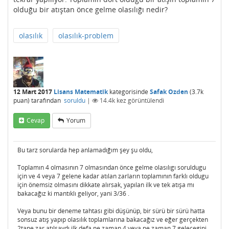
olduğu bir atıştan önce gelme olasılığı nedir?
olasılık
olasılık-problem
12 Mart 2017
Lisans Matematik
kategorisinde
Safak Ozden
(
3.7k
puan)
tarafından
soruldu
|
14.4k
kez görüntülendi
Cevap
Yorum
Bu tarz sorularda hep anlamadığım şey şu oldu,
Toplamın 4 olmasının 7 olmasından önce gelme olasılıgı soruldugu
için ve 4 veya 7 gelene kadar atılan zarların toplamının farklı oldugu
için önemsiz olmasını dikkate alırsak, yapılan ilk ve tek atışa mı
bakacağız ki mantıklı geliyor, yani 3/36 .
Veya bunu bir deneme tahtası gibi düşünüp, bir sürü bir sürü hatta
sonsuz atış yapıp olasılık toplamlarına bakacağız ve eğer gerçekten
2tane zar atılsaydı ilk defa ne zaman 4 veya ne zaman 7 gelecegini