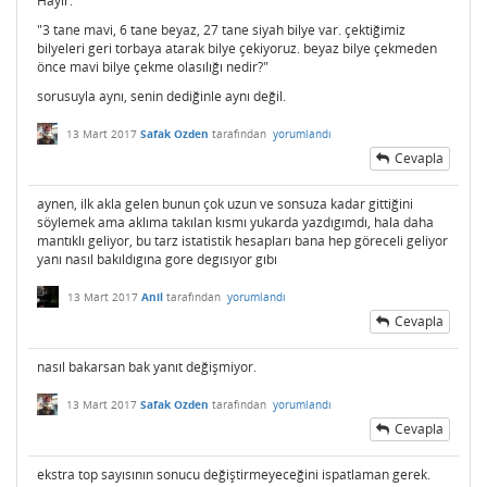
Hayır:
"3 tane mavi, 6 tane beyaz, 27 tane siyah bilye var. çektiğimiz
bilyeleri geri torbaya atarak bilye çekiyoruz. beyaz bilye çekmeden
önce mavi bilye çekme olasılığı nedir?"
sorusuyla aynı, senin dediğinle aynı değil.
13 Mart 2017
Safak Ozden
tarafından
yorumlandı
Cevapla
aynen, ilk akla gelen bunun çok uzun ve sonsuza kadar gittiğini
söylemek ama aklıma takılan kısmı yukarda yazdıgımdı, hala daha
mantıklı geliyor, bu tarz istatistik hesapları bana hep göreceli geliyor
yanı nasıl bakıldıgına gore degısıyor gıbı
13 Mart 2017
Anil
tarafından
yorumlandı
Cevapla
nasıl bakarsan bak yanıt değişmiyor.
13 Mart 2017
Safak Ozden
tarafından
yorumlandı
Cevapla
ekstra top sayısının sonucu değiştirmeyeceğini ispatlaman gerek.