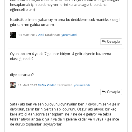
hesaplamak için bu deney verilerini kullanacagız ki bu daha
eğlenceli olur :)
İstatistik bilimine yabancıyım ama bu dedıklerım cok mantıksız degıl
gıbı sanırım galıba umarım.
13 Mart 2017
Anil
tarafından
yorumlandı
Cevapla
Oyun toplam 4 ya da 7 gelince bitiyor. 4 gelir diyenin kazanma
olasılığı nedir?
diye sorarsak?
13 Mart 2017
Safak Ozden
tarafından
yorumlandı
Cevapla
Safak abı ben ve sen bu oyunu oynayalım ben 7 dıyorum sen 4 gelır
dıyorsun, zarın birini Sercan abi öbürünü Özgür abi atıyor, bir kaç
kere attıldıktan sonra zar toplamı ne 7 ne de 4 gelıyor ve tekra
tekrar atıyorlar taa ki ya 7 ya da 4 gelene kadar ve 4 veya 7 gelince
de durup toplamları söylüyorlar,