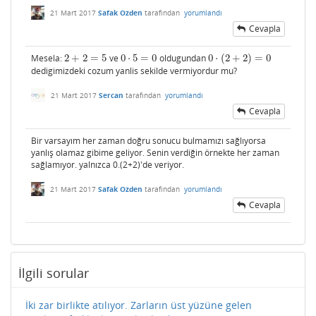
21 Mart 2017
Safak Ozden
tarafından
yorumlandı
Cevapla
Mesela:
2
+
2
=
5
ve
0
⋅
5
=
0
oldugundan
0
⋅
(
2
+
2
)
=
0
2
+
2
=
5
0
⋅
5
=
0
0
⋅
(
2
+
2
)
=
0
dedigimizdeki cozum yanlis sekilde vermiyordur mu?
21 Mart 2017
Sercan
tarafından
yorumlandı
Cevapla
Bir varsayım her zaman doğru sonucu bulmamızı sağlıyorsa
yanlış olamaz gibime geliyor. Senin verdiğin örnekte her zaman
sağlamıyor. yalnızca 0.(2+2)'de veriyor.
21 Mart 2017
Safak Ozden
tarafından
yorumlandı
Cevapla
İlgili sorular
İki zar birlikte atılıyor. Zarların üst yüzüne gelen