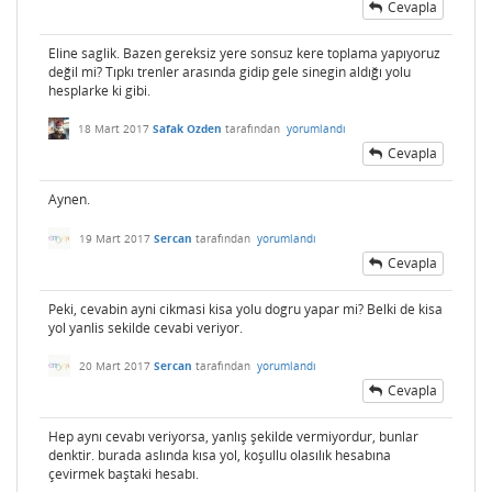
Cevapla
Eline saglik. Bazen gereksiz yere sonsuz kere toplama yapıyoruz
değil mi? Tıpkı trenler arasında gidip gele sinegin aldığı yolu
hesplarke ki gibi.
18 Mart 2017
Safak Ozden
tarafından
yorumlandı
Cevapla
Aynen.
19 Mart 2017
Sercan
tarafından
yorumlandı
Cevapla
Peki, cevabin ayni cikmasi kisa yolu dogru yapar mi? Belki de kisa
yol yanlis sekilde cevabi veriyor.
20 Mart 2017
Sercan
tarafından
yorumlandı
Cevapla
Hep aynı cevabı veriyorsa, yanlış şekilde vermiyordur, bunlar
denktir. burada aslında kısa yol, koşullu olasılık hesabına
çevirmek baştaki hesabı.