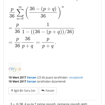
∞
n
36
−
(
+
)
p
36
∑
n
=
0
∞
(
36
−
(
p
+
q
)
36
)
n
=
p
36
1
1
−
(
(
36
−
(
p
+
q
)
)
/
36
)
=
p
(
)
p
q
p
∑
36
36
=
0
n
1
p
=
36
1
−
(
(
36
−
(
+
)
)
/
36
)
p
q
36
p
p
=
=
.
36
+
+
p
q
p
q
18 Mart 2017
Sercan
(
25.6k
puan)
tarafından
cevaplandı
18 Mart 2017
Sercan
tarafından
düzenlendi
Ilgili Bir Soru Sor
Yorum
3
+
6
/
36
,
4
ya da
7
gelme olasılığı, gelmeme olasılığı değil.
3
+
6
/
36
4
7