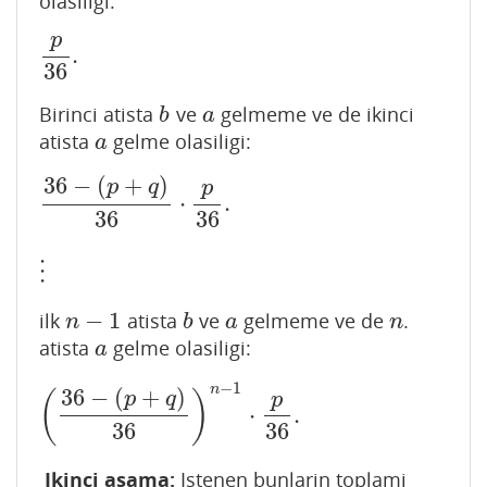
olasiligi:
p
.
p
36
.
36
Birinci atista
ve
gelmeme ve de ikinci
b
a
b
a
atista
gelme olasiligi:
a
a
36
−
(
+
)
p
q
p
⋅
.
36
−
(
p
+
q
)
36
⋅
p
36
.
36
36
⋮
⋮
−
1
ilk
atista
ve
gelmeme ve de
.
n
−
1
b
a
n
n
b
a
n
atista
gelme olasiligi:
a
a
−
1
n
36
−
(
+
)
(
)
p
q
p
⋅
.
(
36
−
(
p
+
q
)
36
)
n
−
1
⋅
p
36
.
36
36
Ikinci asama:
Istenen bunlarin toplami