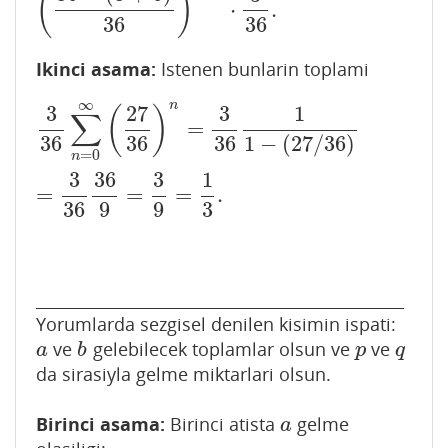
(
)
⋅
.
(
36
−
(
3
+
6
)
36
)
n
−
1
⋅
3
36
.
36
36
Ikinci asama:
Istenen bunlarin toplami
∞
n
3
27
3
1
3
36
∑
n
=
0
∞
(
27
36
)
n
=
3
36
1
1
−
(
27
/
36
)
=
3
36
36
9
=
3
9
=
1
3
.
(
)
∑
=
36
36
36
1
−
(
27
/
36
)
=
0
n
3
36
3
1
=
=
=
.
36
9
9
3
______________________________________________
Yorumlarda sezgisel denilen kisimin ispati:
ve
gelebilecek toplamlar olsun ve
ve
a
b
p
q
a
b
p
q
da sirasiyla gelme miktarlari olsun.
Birinci asama:
Birinci atista
gelme
a
a