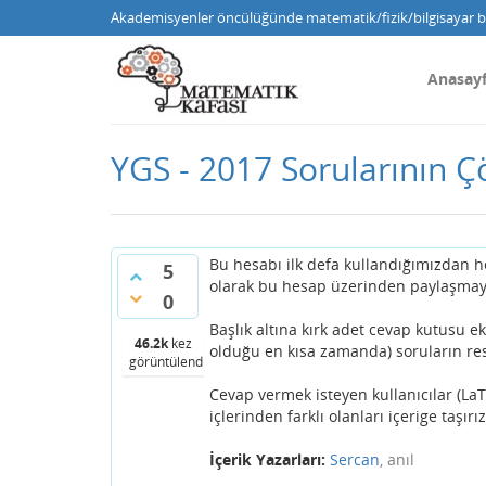
Akademisyenler öncülüğünde matematik/fizik/bilgisayar bi
Anasay
YGS - 2017 Sorularının Ç
Bu hesabı ilk defa kullandığımızdan he
5
olarak bu hesap üzerinden paylaşmay
0
Başlık altına kırk adet cevap kutusu 
46.2k
kez
olduğu en kısa zamanda) soruların res
görüntülendi
Cevap vermek isteyen kullanıcılar (LaTe
içlerinden farklı olanları içerige taşırı
İçerik Yazarları:
Sercan
, anıl