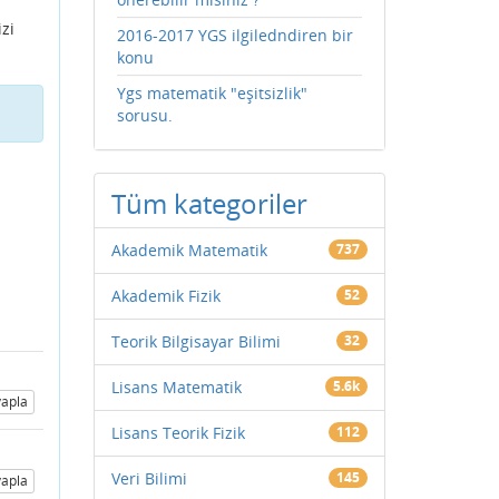
zi
2016-2017 YGS ilgiledndiren bir
konu
Ygs matematik "eşitsizlik"
sorusu.
Tüm kategoriler
Akademik Matematik
737
Akademik Fizik
52
Teorik Bilgisayar Bilimi
32
Lisans Matematik
5.6k
apla
Lisans Teorik Fizik
112
Veri Bilimi
145
apla