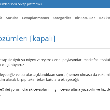
limleri soru cevap platformu
fa
Sorular
Cevaplanmamış
Kategoriler
Bir Soru Sor
Hakkı
özümleri
[kapalı]
sap ile ilgili şu bilgiyi vereyim: Genel paylaşımları matkafası toplu
ı düşünüyoruz.
ekleyeceğiz ve sorular açıklandıktan sonra (hemen olmasa da vaktimi
im olarak kırpıp teker teker kutulara ekleyeceğiz.
X ile) yorum olarak cevaplarını ilgili cevap altına yazabilir ve biz d
z.