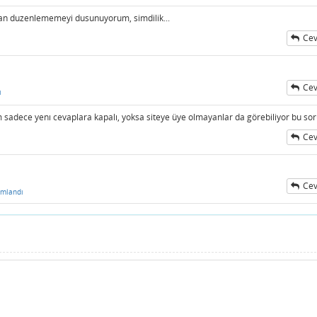
an duzenlememeyi dusunuyorum, simdilik...
Cev
Cev
ı
 sadece yenı cevaplara kapalı, yoksa siteye üye olmayanlar da görebiliyor bu sor
Cev
Cev
umlandı