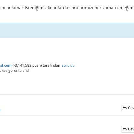
ını anlamak istediğimiz konularda sorularımızı her zaman emeğimi
si.com
(
-3,141,583
puan)
tarafından
soruldu
k
kez görüntülendi
Cev
ı
Cev