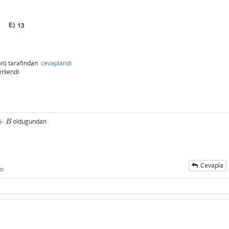
n)
tarafından
cevaplandı
enlendi
+
oldugundan
B
Cevapla
dı