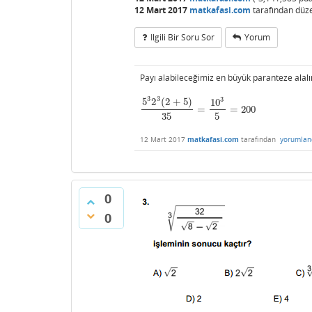
12 Mart 2017
matkafasi.com
tarafından
düz
Ilgili Bir Soru Sor
Yorum
Payı alabileceğimiz en büyük paranteze alal
3
3
3
5
2
(
2
+
5
)
10
=
=
200
5
3
2
3
(
2
+
5
)
35
=
10
3
5
=
200
35
5
12 Mart 2017
matkafasi.com
tarafından
yorumlan
0
0