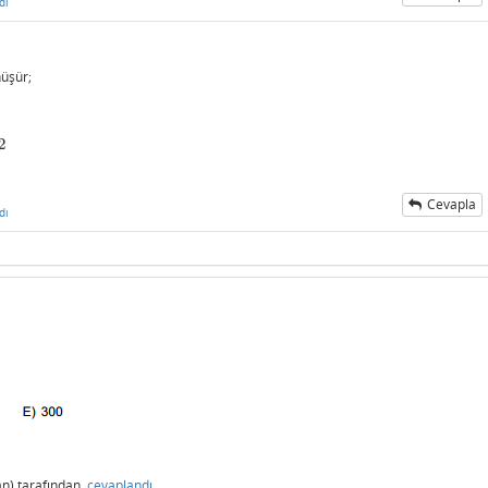
dı
üşür;
2
Cevapla
dı
n)
tarafından
cevaplandı