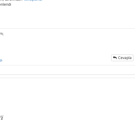
enlendi
ım;
Cevapla
dı