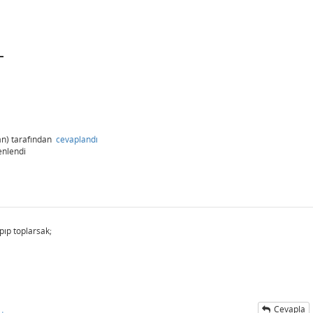
n)
tarafından
cevaplandı
enlendi
pıp toplarsak;
Cevapla