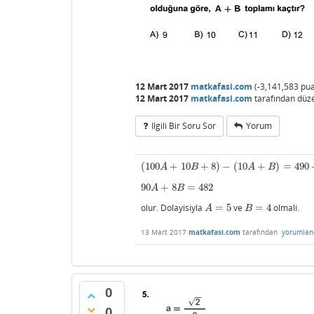
12 Mart 2017
matkafasi.com
(
-3,141,583
pua
12 Mart 2017
matkafasi.com
tarafından
düz
Ilgili Bir Soru Sor
Yorum
(
100
+
10
+
8
)
−
(
10
+
)
=
490
(
100
A
+
10
B
+
8
)
−
(
10
A
+
B
)
=
490
+
B
A
B
A
B
90
+
8
=
482
90
A
+
8
B
=
482
A
B
olur. Dolayisiyla
=
5
ve
=
4
olmali.
A
=
5
B
=
4
A
B
13 Mart 2017
matkafasi.com
tarafından
yorumlan
0
0