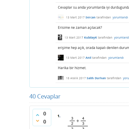
Cevaplar su anda yorumlarda iyi durdugund
13 Mart 2017
Sercan
tarafından
yorumlandı
Erisime ne zaman açılacak?
13 Mart 2017
KubilayK
tarafından
yorumland
erişime hep açık, orada kapalı denilen durum
13 Mart 2017
Anil
tarafından
yorumlandı
Harika bir hizmet.
18 Aralık 2017
Salih Durhan
tarafından
yor
40
Cevaplar
0
0