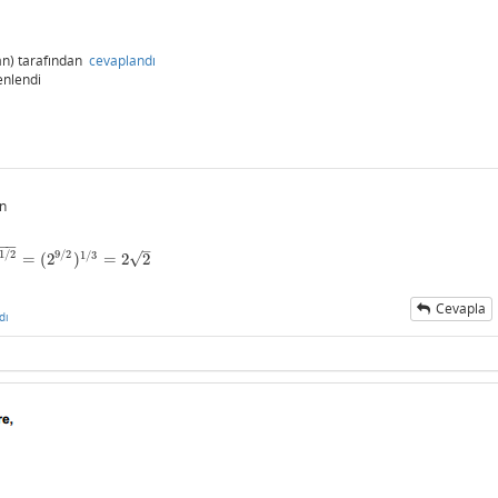
n)
tarafından
cevaplandı
enlendi
n
−
−
−
–
1
/
2
9
/
2
1
/
3
√
=
(
2
)
=
2
2
Cevapla
dı