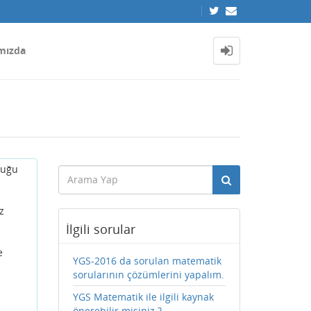
mızda
luğu
z
İlgili sorular
e
YGS-2016 da sorulan matematik
sorularının çözümlerini yapalım.
YGS Matematik ile ilgili kaynak
önerebilir misiniz ?