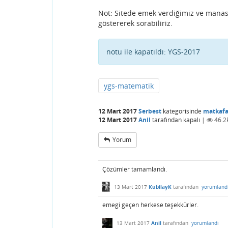
Not: Sitede emek verdiğimiz ve manas
göstererek sorabiliriz.
notu ile kapatıldı:
YGS-2017
ygs-matematik
12 Mart 2017
Serbest
kategorisinde
matkafa
12 Mart 2017
Anil
tarafından
kapalı
|
46.2
Yorum
Çözümler tamamlandı.
13 Mart 2017
KubilayK
tarafından
yorumland
emegi geçen herkese teşekkürler.
13 Mart 2017
Anil
tarafından
yorumlandı