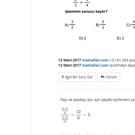
12 Mart 2017
matkafasi.com
(
-3,141,583
pua
12 Mart 2017
matkafasi.com
tarafından
düz
Ilgili Bir Soru Sor
Yorum
Payı ve paydayı ayrı ayrı payda eşitlemesi ya
9
+
8
12
6
=
=
2
9
+
8
6
8
+
9
12
=
12
6
=
2
6
8
+
9
12