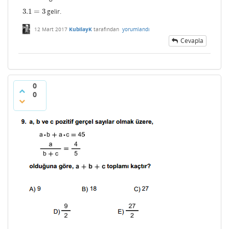
3.1
=
3
gelir.
3.1
=
3
12 Mart 2017
KubilayK
tarafından
yorumlandı
Cevapla
0
0