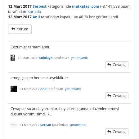
12 Mart 2017
Serbest
kategorisinde
matkafasi.com
(
-3,141,583
puan)
tarafından
soruldu
12 Mart 2017
Anil
tarafından
kapalı
|
46.3k
kez görüntülendi
Yorum
Çözümler tamamlandı.
13 Mart 2017
KubilayK
tarafından
yorumlandı
Cevapla
emegi geçen herkese teşekkürler.
13 Mart 2017
Anil
tarafından
yorumlandı
Cevapla
Cevaplar su anda yorumlarda iyi durdugundan duzenlememeyi
dusunuyorum, simdilik...
13 Mart 2017
Sercan
tarafından
yorumlandı
Cevapla