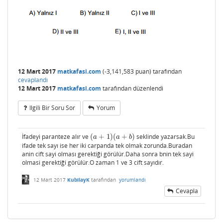
12 Mart 2017
matkafasi.com
(
-3,141,583
puan)
tarafından
cevaplandı
12 Mart 2017
matkafasi.com
tarafından
düzenlendi
Ilgili Bir Soru Sor
Yorum
İfadeyi paranteze alır ve
(
+
1
)
(
+
)
seklinde yazarsak.Bu
(
a
+
1
)
(
a
+
b
)
a
a
b
ifade tek sayı ise her iki carpanda tek olmak zorunda.Buradan
anin cift sayi olması gerektiği görülür.Daha sonra bnin tek sayi
olmasi gerektiği görülür.O zaman 1 ve 3 cift sayıdır.
12 Mart 2017
KubilayK
tarafından
yorumlandı
Cevapla