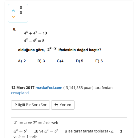
0
0
12 Mart 2017
matkafasi.com
(
-3,141,583
puan)
tarafından
cevaplandı
Ilgili Bir Soru Sor
Yorum
x
y
2
=
ve
2
=
dersek.
2
x
=
a
2
y
=
b
a
b
2
2
2
2
+
=
10
ve
−
=
8
ise taraf tarafa toplarsak.
=
3
a
2
+
b
2
=
10
a
2
−
b
2
=
8
a
=
3
a
b
a
b
a
ve
=
1
gelir.
b
=
1
b