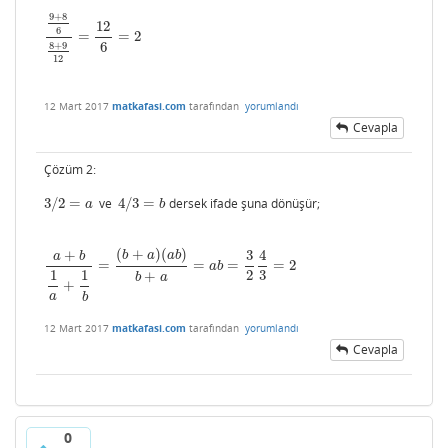
9
+
8
12
6
=
=
2
9
+
8
6
8
+
9
12
=
12
6
=
2
6
8
+
9
12
12 Mart 2017
matkafasi.com
tarafından
yorumlandı
Cevapla
Çözüm 2:
3
/
2
=
ve
4
/
3
=
dersek ifade şuna dönüşür;
3
/
2
=
a
4
/
3
=
b
a
b
(
+
)
(
)
+
3
4
b
a
a
b
a
b
=
=
=
=
2
a
+
b
1
a
+
1
b
=
(
b
+
a
)
(
a
b
)
b
+
a
=
a
b
=
3
2
4
3
=
2
a
b
1
1
2
3
+
b
a
+
a
b
12 Mart 2017
matkafasi.com
tarafından
yorumlandı
Cevapla
0