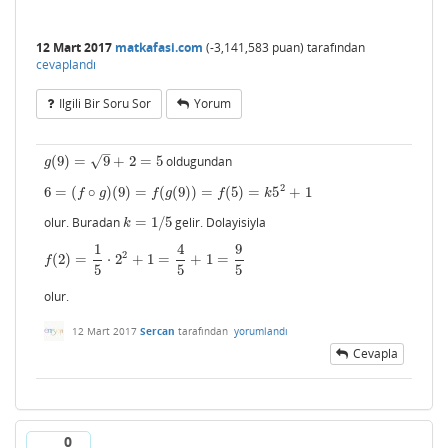
12 Mart 2017
matkafasi.com
(
-3,141,583
puan)
tarafından
cevaplandı
Ilgili Bir Soru Sor
Yorum
–
√
(
9
)
=
9
+
2
=
5
oldugundan
g
(
9
)
=
9
+
2
=
5
g
2
6
=
(
∘
)
(
9
)
=
(
(
9
)
)
=
(
5
)
=
5
+
1
6
=
(
f
∘
g
)
(
9
)
=
f
(
g
(
9
)
)
=
f
(
5
)
=
k
5
2
+
1
f
g
f
g
f
k
olur. Buradan
=
1
/
5
gelir. Dolayisiyla
k
=
1
/
5
k
1
4
9
2
(
2
)
=
⋅
2
+
1
=
+
1
=
f
(
2
)
=
1
5
⋅
2
2
+
1
=
4
5
+
1
=
9
5
f
5
5
5
olur.
12 Mart 2017
Sercan
tarafından
yorumlandı
Cevapla
0