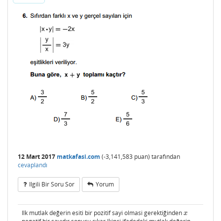
12 Mart 2017
matkafasi.com
(
-3,141,583
puan)
tarafından
cevaplandı
Ilgili Bir Soru Sor
Yorum
Ilk mutlak değerin esiti bir pozitif sayi olmasi gerektiğinden
x
x