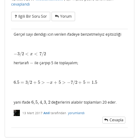
cevaplandı
Ilgili Bir Soru Sor
Yorum
Gerçel sayı dendıgı ıcın verılen ıfadeye benzetmelıyız eşitsizliği
−
3
/
2
<
<
7
/
2
−
3
/
2
<
x
<
7
/
2
x
hertarafı
−
ile çarpıp 5 ile toplayalım;
−
6.5
=
3
/
2
+
5
>
−
+
5
>
−
7
/
2
+
5
=
1.5
6.5
=
3
/
2
+
5
>
−
x
+
5
>
−
7
/
2
+
5
=
1.5
x
yani ifade
6
,
5
,
4
,
3
,
2
değerlerini alabılır toplamları 20 eder.
6
,
5
,
4
,
3
,
2
13 Mart 2017
Anil
tarafından
yorumlandı
Cevapla