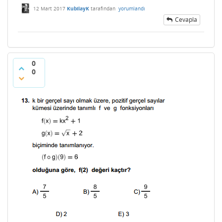
12 Mart 2017
KubilayK
tarafından
yorumlandı
Cevapla
0
0