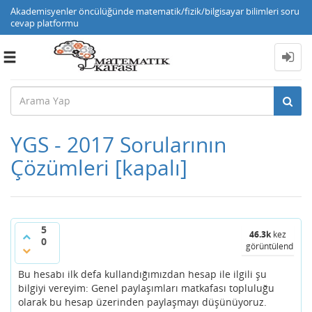
Akademisyenler öncülüğünde matematik/fizik/bilgisayar bilimleri soru
cevap platformu
Toggle
navigation
YGS - 2017 Sorularının
Çözümleri
[kapalı]
5
46.3k
kez
0
görüntülendi
Bu hesabı ilk defa kullandığımızdan hesap ile ilgili şu
bilgiyi vereyim: Genel paylaşımları matkafası topluluğu
olarak bu hesap üzerinden paylaşmayı düşünüyoruz.