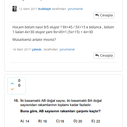
5
12 Mart 2017
KubilayK
tarafından
yorumlandı
Cevapla
Hocam bölüm nasıl 9/5 oluyor ? 9X+45 / 5X+15 e bölünce , bölüm
1 kalan 4x+30 oluyor yani 9x+45=1.(5x+15) + 4x+30
Müsaitseniz anlatır mısınız?
19 Mart 2017
çalındı..
tarafından
yorumlandı
Cevapla
0
0