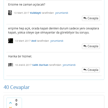
Erisime ne zaman açılacak?
13 Mart 2017
KubilayK
tarafından
yorumlandı
Cevapla
erişime hep açık, orada kapalı denilen durum sadece yenı cevaplara
kapalı, yoksa siteye üye olmayanlar da görebiliyor bu soruyu.
13 Mart 2017
Anil
tarafından
yorumlandı
Cevapla
Harika bir hizmet.
18 Aralık 2017
Salih Durhan
tarafından
yorumlandı
Cevapla
40
Cevaplar
0
0