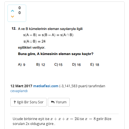
0
0
12 Mart 2017
matkafasi.com
(
-3,141,583
puan)
tarafından
cevaplandı
Ilgili Bir Soru Sor
Yorum
Ucude birbirine eşit ise
+
+
=
24
ise
=
8
gelir.Bize
x
+
x
+
x
=
24
x
=
8
x
x
x
x
sorulan 2x olduguna göre..