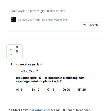
Not: Sayıların pozıtıvlıgıne dıkkat edelım.
13 Mart 2017
Anil
tarafından
yorumlandı
Cevapla
0
0
12 Mart 2017
matkafasi.com
(
-3,141,583
puan)
tarafından