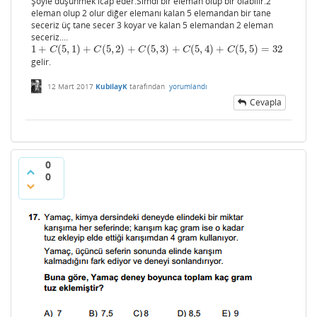
Şöyle düşünmek icap eder.Simdi bir eleman olup bir olabilir.2
eleman olup 2 olur diğer elemanı kalan 5 elemandan bir tane
seceriz üç tane secer 3 koyar ve kalan 5 elemandan 2 eleman
seceriz....
1
+
(
5
,
1
)
+
(
5
,
2
)
+
(
5
,
3
)
+
(
5
,
4
)
+
(
5
,
5
)
=
32
1
+
C
(
5
,
1
)
+
C
(
5
,
2
)
+
C
(
5
,
3
)
+
C
(
5
,
4
)
+
C
(
5
,
5
)
=
32
C
C
C
C
C
gelir.
12 Mart 2017
KubilayK
tarafından
yorumlandı
Cevapla
0
0