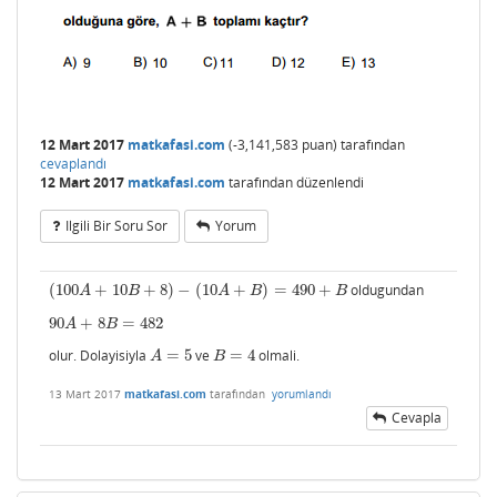
12 Mart 2017
matkafasi.com
(
-3,141,583
puan)
tarafından
cevaplandı
12 Mart 2017
matkafasi.com
tarafından
düzenlendi
Ilgili Bir Soru Sor
Yorum
(
100
+
10
+
8
)
−
(
10
+
)
=
490
+
oldugundan
(
100
A
+
10
B
+
8
)
−
(
10
A
+
B
)
=
490
+
B
A
B
A
B
B
90
+
8
=
482
90
A
+
8
B
=
482
A
B
olur. Dolayisiyla
=
5
ve
=
4
olmali.
A
=
5
B
=
4
A
B
13 Mart 2017
matkafasi.com
tarafından
yorumlandı
Cevapla