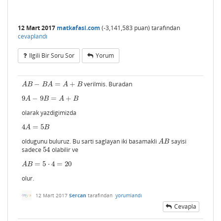
12 Mart 2017
matkafasi.com
(
-3,141,583
puan)
tarafından
cevaplandı
Ilgili Bir Soru Sor
Yorum
−
=
+
verilmis. Buradan
A
B
−
B
A
=
A
+
B
A
B
B
A
A
B
9
−
9
=
+
9
A
−
9
B
=
A
+
B
A
B
A
B
olarak yazdigimizda
4
=
5
4
A
=
5
B
A
B
oldugunu buluruz. Bu sarti saglayan iki basamakli
sayisi
A
B
A
B
sadece
54
olabilir ve
54
=
5
⋅
4
=
20
A
B
=
5
⋅
4
=
20
A
B
olur.
12 Mart 2017
Sercan
tarafından
yorumlandı
Cevapla