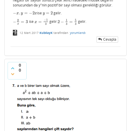
negatif bir sayıdır sonucu çıkar.Ikinci ifadedeki mutlak değerin
sonucundan da y"nin pozitif bir sayi olmasi gerekliliği görülür.
−
.
=
−
2
ise
=
2
gelir.
−
x
.
y
=
−
2
x
y
=
2
x
y
x
y
y
−
1
5
1
−
=
3
ise
=
gelir.
2
−
=
gelir.
−
y
x
=
3
x
=
−
1
3
2
−
1
3
=
5
3
x
3
3
3
x
12 Mart 2017
KubilayK
tarafından
yorumlandı
Cevapla
0
0