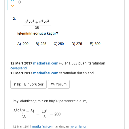
0
12 Mart 2017
matkafasi.com
(
-3,141,583
puan)
tarafından
cevaplandı
12 Mart 2017
matkafasi.com
tarafından
düzenlendi
Ilgili Bir Soru Sor
Yorum
Payı alabileceğimiz en büyük paranteze alalım;
3
3
3
5
2
(
2
+
5
)
10
=
=
200
5
3
2
3
(
2
+
5
)
35
=
10
3
5
=
200
35
5
12 Mart 2017
matkafasi.com
tarafından
yorumlandı