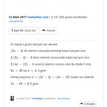
12 Mart 2017
matkafasi.com
(
-3,141,583
puan)
tarafından
cevaplandı
Ilgili Bir Soru Sor
Yorum
En başta x gram karışım var dersek.
(
2
−
4
)
ilk islemin sonunda elimizde kalan karışım olur.
(
2
x
−
4
)
x
2.
(
2
−
4
)
−
4
ikinci islemin sonucunda kalan karışım olur.
2.
(
2
x
−
4
)
−
4
x
2.
(
4
−
12
)
−
4
üçüncü işlemin sonucu olur.Bu ifade 0 imiş.
2.
(
4
x
−
12
)
−
4
x
8
=
28
ise
=
3
,
5
gelir.
8
x
=
28
x
=
3
,
5
x
x
Deney boyunca
+
(
2
−
4
)
+
(
4
−
12
)
kadar tuz eklendi.
x
+
(
2
x
−
4
)
+
(
4
x
−
12
)
x
x
x
7
−
16
=
8
,
5
gelir.
7
x
−
16
=
8
,
5
x
12 Mart 2017
KubilayK
tarafından
yorumlandı
Cevapla