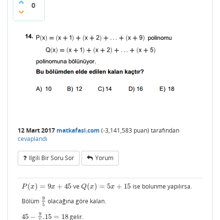
0
12 Mart 2017
matkafasi.com
(
-3,141,583
puan)
tarafından
cevaplandı
Ilgili Bir Soru Sor
Yorum
(
)
=
9
+
45
ve
(
)
=
5
+
15
ise bolunme yapılırsa.
P
(
x
)
=
9
x
+
45
Q
(
x
)
=
5
x
+
15
P
x
x
Q
x
x
9
Bölüm
olacağına göre kalan.
9
5
5
9
45
−
.15
=
18
gelir.
45
−
9
5
.15
=
18