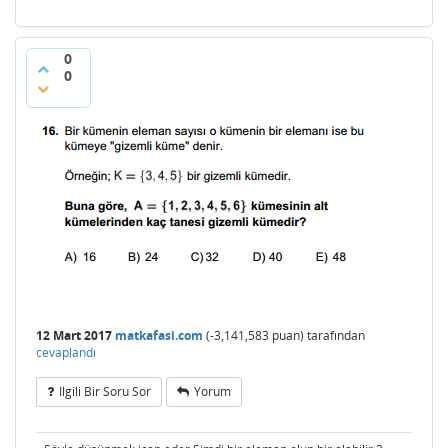
0
0
12 Mart 2017
matkafasi.com
(
-3,141,583
puan)
tarafından
cevaplandı
Ilgili Bir Soru Sor
Yorum