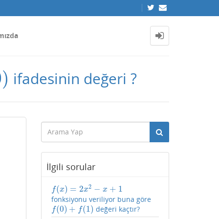
mızda
0
)
ifadesinin değeri ?
İlgili sorular
2
(
)
=
2
−
+
1
f
(
x
)
=
2
x
2
−
x
+
1
f
x
x
x
fonksiyonu veriliyor buna göre
(
0
)
+
(
1
)
değeri kaçtır?
f
(
0
)
+
f
(
1
)
f
f