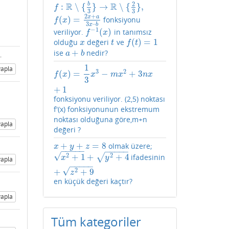
2
R
R
b
:
∖
{
}
→
∖
{
}
,
f
:
R
∖
{
b
3
}
→
R
∖
{
2
3
}
,
f
3
3
2
+
x
a
(
)
=
fonksiyonu
f
(
x
)
=
2
x
+
a
3
x
–
b
f
x
3
–
x
b
−
1
(
)
veriliyor.
in tanımsız
f
−
1
(
x
)
f
x
(
)
=
1
olduğu
değeri
ve
x
t
f
(
t
)
=
1
x
t
f
t
+
ise
nedir?
a
+
b
a
b
.
1
apla
3
2
(
)
=
−
+
3
f
(
x
)
=
1
3
x
3
−
m
x
2
+
3
n
x
+
1
f
x
x
m
x
n
x
3
+
1
fonksiyonu veriliyor. (2,5) noktası
f'(x) fonksiyonunun ekstremum
noktası olduğuna göre,m+n
apla
değeri ?
+
+
=
8
olmak üzere;
x
+
y
+
z
=
8
x
y
z
−
−
−
−
−
−
−
−
−
−
√
2
2
+
1
+
+
4
√
ifadesinin
x
2
+
1
+
y
2
+
4
+
z
2
+
9
x
y
apla
−
−
−
−
−
√
2
+
+
9
z
en küçük değeri kaçtır?
apla
Tüm kategoriler