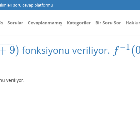
limleri soru cevap platformu
fa
Sorular
Cevaplanmamış
Kategoriler
Bir Soru Sor
Hakkı
−
−
−
−
1
+
9
)
(
fonksiyonu veriliyor.
f
−
1
(
0
)
f
u veriliyor.