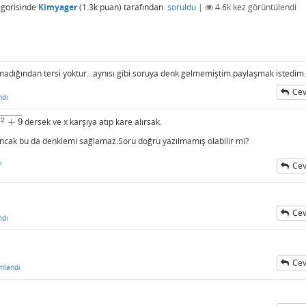
gorisinde
Kimyager
(
1.3k
puan)
tarafından
soruldu
|
4.6k
kez görüntülendi
ılamadığından tersi yoktur...aynısı gibi soruya denk gelmemiştim.paylaşmak istedim.
Cev
ndı
−
−
−
−
−
2
+
9
dersek ve x karşıya atıp kare alırsak.
x
Ancak bu da denklemi sağlamaz.Soru doğru yazılmamış olabilir mi?
ı
Cev
Cev
ndı
Cev
mlandı