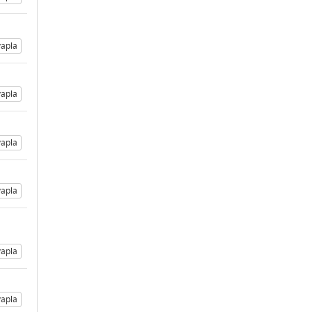
apla
apla
apla
apla
apla
apla