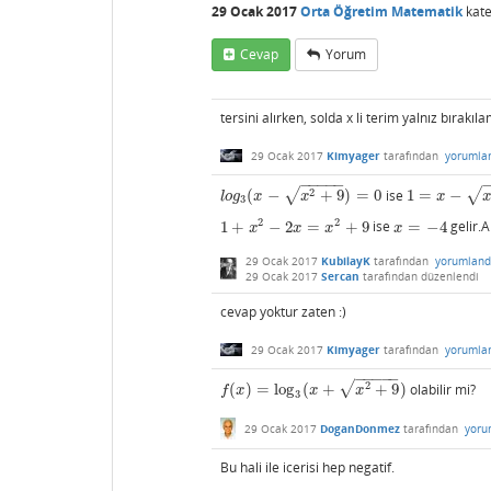
29 Ocak 2017
Orta Öğretim Matematik
kate
Cevap
Yorum
tersini alırken, solda x li terim yalnız bırak
29 Ocak 2017
Kimyager
tarafından
yorumla
−
−
−
−
−
√
√
2
(
−
+
9
)
=
0
ise
1
=
−
l
o
g
3
(
x
−
x
2
+
9
)
=
0
1
=
x
−
x
2
+
9
l
o
g
x
x
x
3
2
2
1
+
−
2
=
+
9
ise
=
−
4
gelir.
1
+
x
2
−
2
x
=
x
2
+
9
x
=
−
4
x
x
x
x
29 Ocak 2017
KubilayK
tarafından
yorumland
29 Ocak 2017
Sercan
tarafından
düzenlendi
cevap yoktur zaten :)
29 Ocak 2017
Kimyager
tarafından
yorumla
−
−
−
−
−
√
2
(
)
=
log
(
+
+
9
)
olabilir mi?
f
(
x
)
=
log
3
(
x
+
x
2
+
9
)
f
x
x
x
3
29 Ocak 2017
DoganDonmez
tarafından
yoru
Bu hali ile icerisi hep negatif.