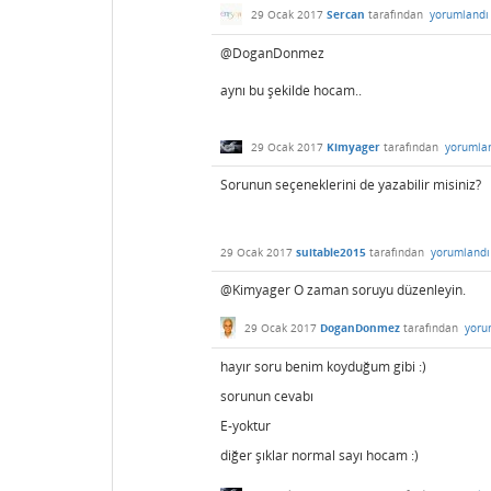
29 Ocak 2017
Sercan
tarafından
yorumlandı
@DoganDonmez
aynı bu şekilde hocam..
29 Ocak 2017
Kimyager
tarafından
yorumla
Sorunun seçeneklerini de yazabilir misiniz?
29 Ocak 2017
suitable2015
tarafından
yorumlandı
@Kimyager O zaman soruyu düzenleyin.
29 Ocak 2017
DoganDonmez
tarafından
yoru
hayır soru benim koyduğum gibi :)
sorunun cevabı
E-yoktur
diğer şıklar normal sayı hocam :)