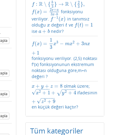
2
R
R
b
:
∖
{
}
→
∖
{
}
,
f
:
R
∖
{
b
3
}
→
R
∖
{
2
3
}
,
f
3
3
2
+
x
a
(
)
=
fonksiyonu
f
(
x
)
=
2
x
+
a
3
x
–
b
f
x
3
–
x
b
−
1
(
)
veriliyor.
in tanımsız
f
−
1
(
x
)
f
x
(
)
=
1
olduğu
değeri
ve
x
t
f
(
t
)
=
1
x
t
f
t
+
ise
nedir?
a
+
b
a
b
.
1
apla
3
2
(
)
=
−
+
3
f
(
x
)
=
1
3
x
3
−
m
x
2
+
3
n
x
+
1
f
x
x
m
x
n
x
3
+
1
fonksiyonu veriliyor. (2,5) noktası
f'(x) fonksiyonunun ekstremum
noktası olduğuna göre,m+n
apla
değeri ?
+
+
=
8
olmak üzere;
x
+
y
+
z
=
8
x
y
z
−
−
−
−
−
−
−
−
−
−
√
2
2
+
1
+
+
4
√
ifadesinin
x
2
+
1
+
y
2
+
4
+
z
2
+
9
x
y
apla
−
−
−
−
−
√
2
+
+
9
z
en küçük değeri kaçtır?
apla
Tüm kategoriler