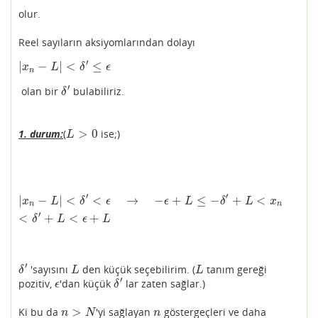
olur.
Reel sayıların aksiyomlarından dolayı
′
|
−
|
<
≤
|
x
n
−
L
|
<
δ
′
≤
ϵ
x
L
δ
ϵ
n
′
olan bir
bulabiliriz.
δ
′
δ
>
0
1.
durum:
(
ise;)
L
>
0
L
′
′
|
−
|
<
<
→
−
+
≤
−
+
<
|
x
n
−
L
|
<
δ
′
<
ϵ
→
−
ϵ
+
L
≤
−
δ
′
+
L
<
x
n
<
δ
′
+
L
<
ϵ
+
L
x
L
δ
ϵ
ϵ
L
δ
L
x
n
n
′
<
+
<
+
δ
L
ϵ
L
′
'sayısını
den küçük seçebilirim. (
tanım gereği
δ
′
L
L
δ
L
L
′
pozitiv,
'dan küçük
lar zaten sağlar.)
ϵ
δ
′
ϵ
δ
>
Ki bu da
'yi sağlayan
göstergeçleri ve daha
n
>
N
n
n
N
n