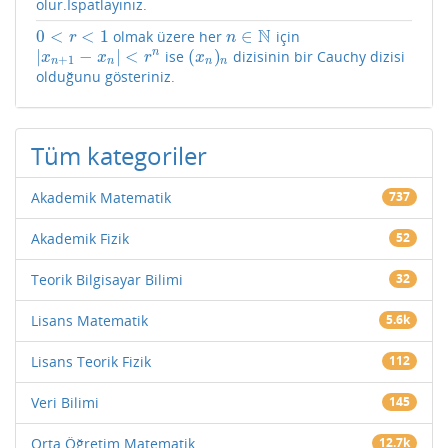
olur.İspatlayınız.
N
0
<
<
1
∈
olmak üzere her
için
0
<
r
<
1
n
∈
N
r
n
|
−
|
<
(
)
n
ise
dizisinin bir Cauchy dizisi
|
x
n
+
1
−
x
n
|
<
r
n
(
x
n
)
n
x
x
r
x
+
1
n
n
n
n
olduğunu gösteriniz.
Tüm kategoriler
Akademik Matematik
737
Akademik Fizik
52
Teorik Bilgisayar Bilimi
32
Lisans Matematik
5.6k
Lisans Teorik Fizik
112
Veri Bilimi
145
Orta Öğretim Matematik
12.7k