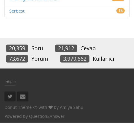
Serbest
1k
20,359
Soru
21,912
Cevap
73,672
Yorum
3,979,662
Kullanıcı
İletişim
Donut Theme
with
by
Amiya Sahu
Powered by
Question2Answer
Donut theme