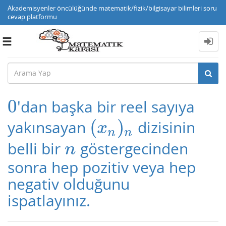
Akademisyenler öncülüğünde matematik/fizik/bilgisayar bilimleri soru
cevap platformu
Toggle
navigation
0
'dan başka bir reel sayıya
0
(
)
yakınsayan
dizisinin
(
x
n
)
n
x
n
n
belli bir
göstergecinden
n
n
sonra hep pozitiv veya hep
negativ olduğunu
ispatlayınız.