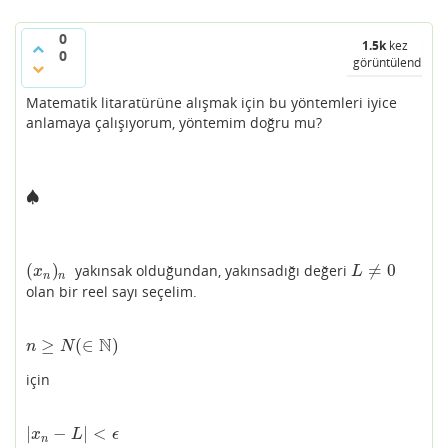
0
1.5k
kez
0
görüntülendi
Matematik litaratürüne alışmak için bu yöntemleri iyice
anlamaya çalışıyorum, yöntemim doğru mu?
♠
♠
(
)
≠
0
yakınsak olduğundan, yakınsadığı değeri
(
x
n
)
n
L
≠
0
x
L
n
n
olan bir reel sayı seçelim.
N
≥
(
∈
)
n
≥
N
(
∈
N
)
n
N
için
|
−
|
<
|
x
n
−
L
|
<
ϵ
x
L
ϵ
n