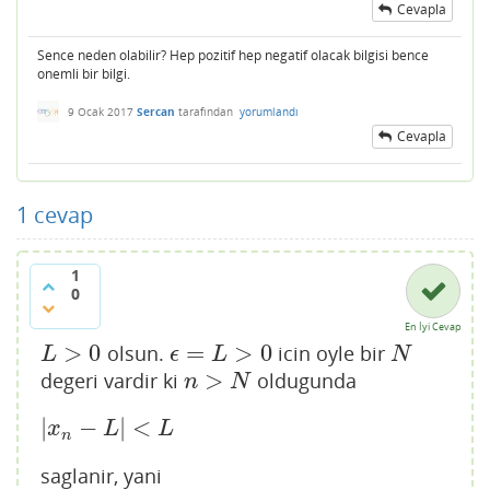
Cevapla
Sence neden olabilir? Hep pozitif hep negatif olacak bilgisi bence
onemli bir bilgi.
9 Ocak 2017
Sercan
tarafından
yorumlandı
Cevapla
1
cevap
1
0
En İyi Cevap
>
0
=
>
0
olsun.
icin oyle bir
L
>
0
ϵ
=
L
>
0
N
L
ϵ
L
N
>
degeri vardir ki
oldugunda
n
>
N
n
N
|
−
|
<
|
x
n
−
L
|
<
L
x
L
L
n
saglanir, yani