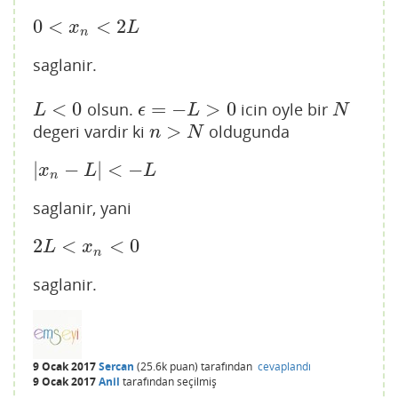
0
<
<
2
0
<
x
n
<
2
L
x
L
n
saglanir.
<
0
=
−
>
0
olsun.
icin oyle bir
L
<
0
ϵ
=
−
L
>
0
N
L
ϵ
L
N
>
degeri vardir ki
oldugunda
n
>
N
n
N
|
−
|
<
−
|
x
n
−
L
|
<
−
L
x
L
L
n
saglanir, yani
2
<
<
0
2
L
<
x
n
<
0
L
x
n
saglanir.
9 Ocak 2017
Sercan
(
25.6k
puan)
tarafından
cevaplandı
9 Ocak 2017
Anil
tarafından
seçilmiş