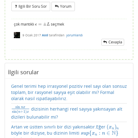
Ilgili Bir Soru Sor
Yorum
çok mantıklı
=
±
seçmek
ϵ
=
±
L
ϵ
L
9 Ocak 2017
Anil
tarafından
yorumlandı
Cevapla
İlgili sorular
Genel terimi hep irrasyonel pozitiv reel sayı olan sonsuz
toplam, bir rasyonel sayıya eşit olabilir mi? Formal
olarak nasıl ıspatlayabılırız.
sin
n
x
dizisinin herhangi reel sayıya yakınsayan alt
sin
n
x
sin
(
n
+
1
)
x
sin
(
+
1
)
n
x
dizileri bulunabilir mi?
(
)
Artan ve üstten sınırlı bir dizi yakınsaktır.Eğer
(
x
n
)
n
x
n
n
N
{
:
∈
}
böyle bir diziyse, bu dizinin limiti
s
u
p
{
x
n
:
n
∈
N
}
s
u
p
x
n
n