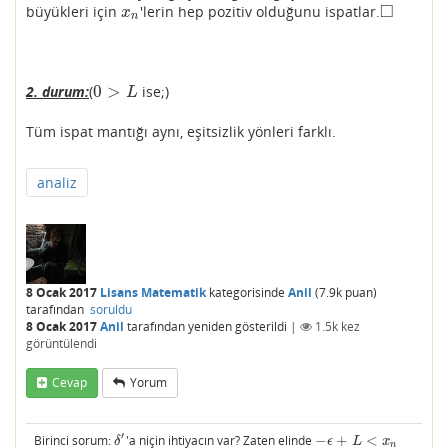
□
büyükleri için
'lerin hep pozitiv olduğunu ispatlar.
x
n
◻
x
n
0
>
2.
durum:
(
ise;)
0
>
L
L
Tüm ispat mantığı aynı, eşitsizlik yönleri farklı.
analiz
8 Ocak 2017
Lisans Matematik
kategorisinde
Anil
(
7.9k
puan)
tarafından
soruldu
8 Ocak 2017
Anil
tarafından
yeniden gösterildi
|
1.5k
kez
görüntülendi
Cevap
Yorum
′
Birinci sorum:
'a niçin ihtiyacın var? Zaten elinde
−
+
<
δ
′
−
ϵ
+
L
<
x
n
δ
ϵ
L
x
n