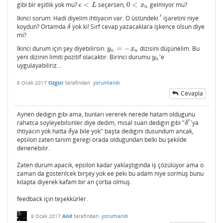
gibi bir eşitlik yok mu?
<
seçersen,
0
<
gelmiyor mu?
ϵ
<
L
0
<
x
n
ϵ
L
x
n
′
Ikinci sorum: Hadi diyelim ihtiyacın var. O üstündeki
işaretini niye
′
koydun? Ortamda
yok ki! Sırf cevap yazacaklara işkence olsun diye
δ
δ
mi?
Ikinci durum için şey diyebilirsin:
=
−
dizisini düşünelim. Bu
y
n
=
−
x
n
y
x
n
n
yeni dizinin limiti pozitif olacaktır. Birinci durumu
'e
y
n
y
n
uygulayabiliriz...
8 Ocak 2017
Ozgur
tarafından
yorumlandı
Cevapla
Aynen dedıgın gıbı ama, bunları vererek nerede hatam oldugunu
′
rahatca soyleyebılsınler dıye dedım, mısal suan dedıgın gıbı "
'ya
δ
′
δ
ihtiyacın yok hatta
ya bile yok" başta dedıgını dusundum ancak,
δ
δ
epsilon zaten tanım geregi orada oldugundan belkı bu şekılde
denenebılır.
Zaten durum apacık, epsilon kadar yaklaştıgında iş çözülüyor ama o
zaman da gosterılcek bırşey yok ee pekı bu adam nıye sormuş bunu
kıtapta diyerek kafam bir an çorba olmuş.
feedback için teşekkürler.
8 Ocak 2017
Anil
tarafından
yorumlandı