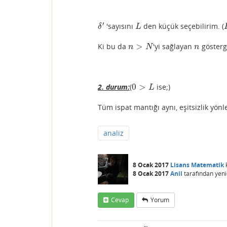
′
'sayısını
den küçük seçebilirim. (
δ
′
L
δ
L
>
Ki bu da
'yi sağlayan
gösterg
n
>
N
n
n
N
n
0
>
2.
durum:
(
ise;)
0
>
L
L
Tüm ispat mantığı aynı, eşitsizlik yönler
analiz
8 Ocak 2017
Lisans Matematik
8 Ocak 2017
Anil
tarafından
yeni
Cevap
Yorum