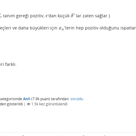
′
tanım gereği pozitiv,
'dan küçük
lar zaten sağlar.)
L
ϵ
δ
′
L
ϵ
δ
eçleri ve daha büyükleri için
'lerin hep pozitiv olduğunu ispatlar
x
n
x
n
i farklı.
kategorisinde
Anil
(
7.9k
puan)
tarafından
soruldu
den gösterildi
|
1.5k
kez görüntülendi