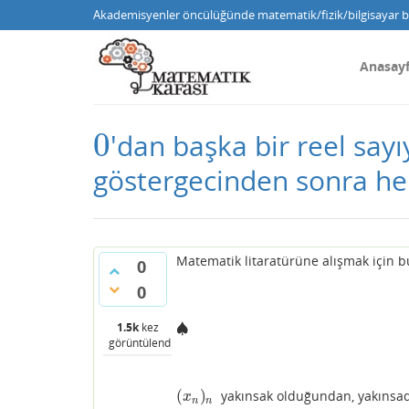
Akademisyenler öncülüğünde matematik/fizik/bilgisayar bi
Anasay
0
'dan başka bir reel say
0
göstergecinden sonra hep
Matematik litaratürüne alışmak için 
0
0
♠
1.5k
kez
♠
görüntülendi
(
)
yakınsak olduğundan, yakınsad
(
x
n
)
n
x
n
n