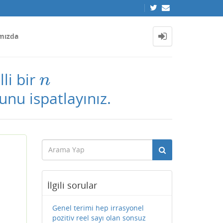
mızda
lli bir
n
n
nu ispatlayınız.
İlgili sorular
Genel terimi hep irrasyonel
pozitiv reel sayı olan sonsuz