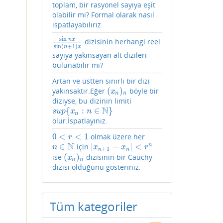
toplam, bir rasyonel sayıya eşit
olabilir mi? Formal olarak nasıl
ıspatlayabılırız.
sin
n
x
dizisinin herhangi reel
sin
n
x
sin
(
n
+
1
)
x
sin
(
+
1
)
n
x
sayıya yakınsayan alt dizileri
bulunabilir mi?
Artan ve üstten sınırlı bir dizi
(
)
yakınsaktır.Eğer
böyle bir
(
x
n
)
n
x
n
n
diziyse, bu dizinin limiti
N
{
:
∈
}
s
u
p
{
x
n
:
n
∈
N
}
s
u
p
x
n
n
olur.İspatlayınız.
0
<
<
1
olmak üzere her
0
<
r
<
1
r
N
∈
|
−
|
<
n
için
n
∈
N
|
x
n
+
1
−
x
n
|
<
r
n
n
x
x
r
+
1
n
n
(
)
ise
dizisinin bir Cauchy
(
x
n
)
n
x
n
n
dizisi olduğunu gösteriniz.
Tüm kategoriler