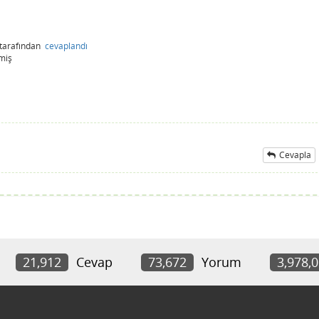
tarafından
cevaplandı
lmiş
Cevapla
21,912
Cevap
73,672
Yorum
3,978,