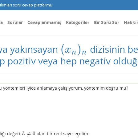
limleri soru cevap platformu
fa
Sorular
Cevaplanmamış
Kategoriler
Bir Soru Sor
Hakkı
(
)
ıya yakınsayan
dizisinin be
(
x
n
)
n
x
n
n
 pozitiv veya hep negativ olduğu
bu yöntemleri iyice anlamaya çalışıyorum, yöntemim doğru mu?
≠
0
ığı değeri
olan bir reel sayı seçelim.
L
≠
0
L