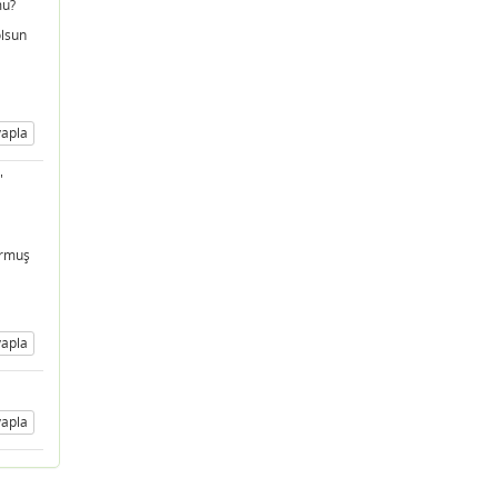
mu?
olsun
apla
"
ormuş
apla
apla