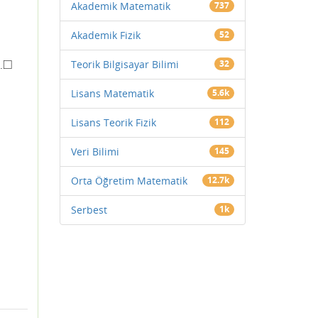
Akademik Matematik
737
Akademik Fizik
52
□
Teorik Bilgisayar Bilimi
32
.
◻
Lisans Matematik
5.6k
Lisans Teorik Fizik
112
Veri Bilimi
145
Orta Öğretim Matematik
12.7k
Serbest
1k