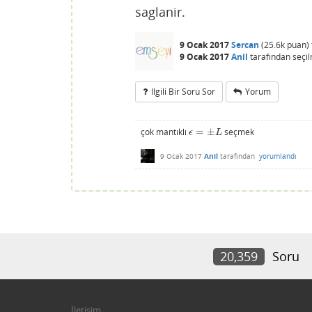
saglanir.
9 Ocak 2017
Sercan
(
25.6k
puan)
9 Ocak 2017
Anil
tarafından
seçi
Ilgili Bir Soru Sor
Yorum
çok mantıklı
=
±
seçmek
ϵ
=
±
L
ϵ
L
9 Ocak 2017
Anil
tarafından
yorumlandı
20,359
Soru
İletişim