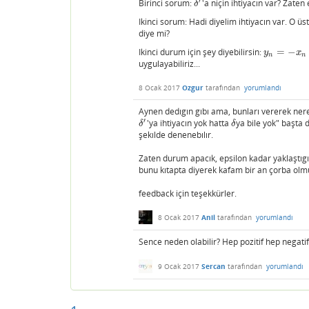
′
Birinci sorum:
'a niçin ihtiyacın var? Zaten
δ
′
δ
Ikinci sorum: Hadi diyelim ihtiyacın var. O ü
diye mi?
Ikinci durum için şey diyebilirsin:
=
−
y
n
=
−
x
n
y
x
n
n
uygulayabiliriz...
8 Ocak 2017
Ozgur
tarafından
yorumlandı
Aynen dedıgın gıbı ama, bunları vererek ner
′
'ya ihtiyacın yok hatta
ya bile yok" başta
δ
′
δ
δ
δ
şekılde denenebılır.
Zaten durum apacık, epsilon kadar yaklaştıg
bunu kıtapta diyerek kafam bir an çorba olm
feedback için teşekkürler.
8 Ocak 2017
Anil
tarafından
yorumlandı
Sence neden olabilir? Hep pozitif hep negatif 
9 Ocak 2017
Sercan
tarafından
yorumlandı