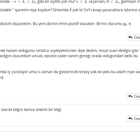
 elinde
−
+
<
gibi bir eşitlik yok mu?
<
seçersen,
0
<
gelmiyor 
−
ϵ
+
L
<
x
n
ϵ
<
L
0
<
x
n
ϵ
L
x
ϵ
L
x
n
n
′
stündeki
işaretini niye koydun? Ortamda
yok ki! Sırf cevap yazacaklara işkence 
′
δ
δ
dizisini düşünelim. Bu yeni dizinin limiti pozitif olacaktır. Birinci durumu
'e
y
n
y
n
Cev
ede hatam oldugunu rahatca soyleyebılsınler dıye dedım, mısal suan dedıgın gıbı 
 dedıgını dusundum ancak, epsilon zaten tanım geregi orada oldugundan belkı bu
ında iş çözülüyor ama o zaman da gosterılcek bırşey yok ee pekı bu adam nıye s
uş.
Cev
olacak bilgisi bence onemli bir bilgi.
Cev