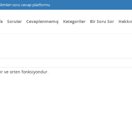
limleri soru cevap platformu
fa
Sorular
Cevaplanmamış
Kategoriler
Bir Soru Sor
Hakkı
ir ve orten fonksiyondur.