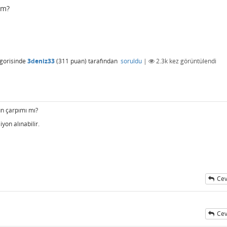
im?
gorisinde
3deniz33
(
311
puan)
tarafından
soruldu
|
2.3k
kez görüntülendi
un çarpımı mı?
yon alınabilir.
Cev
Cev