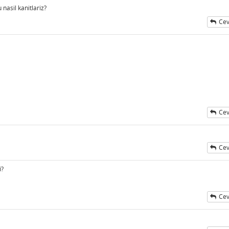
asil kanitlariz?
Cev
Cev
Cev
i?
Cev