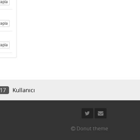
apla
apla
apla
817
Kullanıcı
Donut theme