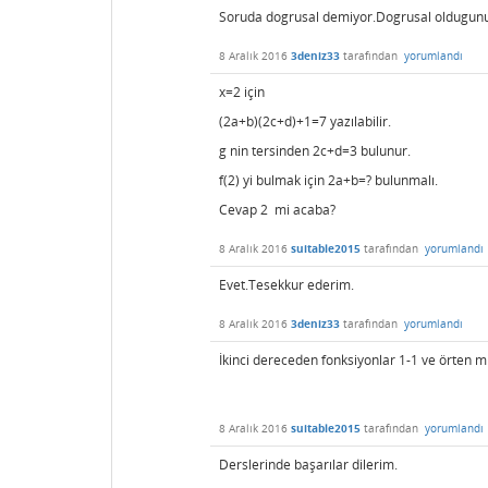
Soruda dogrusal demiyor.Dogrusal oldugunu n
8 Aralık 2016
3deniz33
tarafından
yorumlandı
x=2 için
(2a+b)(2c+d)+1=7 yazılabilir.
g nin tersinden 2c+d=3 bulunur.
f(2) yi bulmak için 2a+b=? bulunmalı.
Cevap 2 mi acaba?
8 Aralık 2016
suitable2015
tarafından
yorumlandı
Evet.Tesekkur ederim.
8 Aralık 2016
3deniz33
tarafından
yorumlandı
İkinci dereceden fonksiyonlar 1-1 ve örten m
8 Aralık 2016
suitable2015
tarafından
yorumlandı
Derslerinde başarılar dilerim.