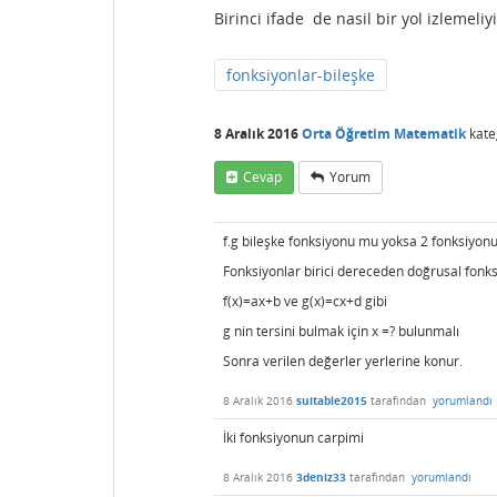
Birinci ifade de nasil bir yol izlemeliy
fonksiyonlar-bileşke
8 Aralık 2016
Orta Öğretim Matematik
kate
Cevap
Yorum
f.g bileşke fonksiyonu mu yoksa 2 fonksiyon
Fonksiyonlar birici dereceden doğrusal fonksi
f(x)=ax+b ve g(x)=cx+d gibi
g nin tersini bulmak için x =? bulunmalı
Sonra verilen değerler yerlerine konur.
8 Aralık 2016
suitable2015
tarafından
yorumlandı
İki fonksiyonun carpimi
8 Aralık 2016
3deniz33
tarafından
yorumlandı