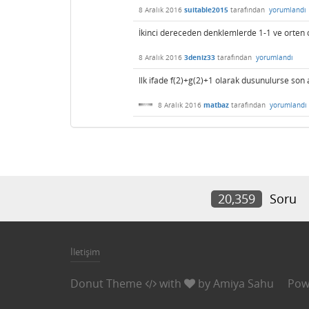
8 Aralık 2016
suitable2015
tarafından
yorumlandı
İkinci dereceden denklemlerde 1-1 ve orten
8 Aralık 2016
3deniz33
tarafından
yorumlandı
Ilk ifade f(2)+g(2)+1 olarak dusunulurse son 
8 Aralık 2016
matbaz
tarafından
yorumlandı
20,359
Soru
İletişim
Donut Theme
with
by
Amiya Sahu
Pow