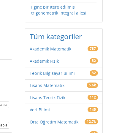
Ilginc bir itere edilmis
trigonemetrik integral ailesi
Tüm kategoriler
Akademik Matematik
737
Akademik Fizik
52
Teorik Bilgisayar Bilimi
32
Lisans Matematik
5.6k
Lisans Teorik Fizik
112
apla
Veri Bilimi
145
Orta Öğretim Matematik
12.7k
apla