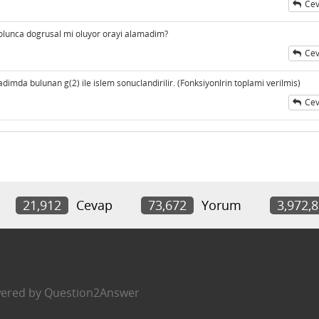
Cev
 olunca dogrusal mi oluyor orayi alamadim?
Cev
adimda bulunan g(2) ile islem sonuclandirilir. (Fonksiyonlrin toplami verilmis)
Cev
21,912
Cevap
73,672
Yorum
3,972,
ered by
Question2Answer