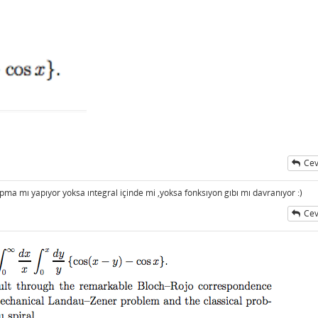
Cev
rpma mı yapıyor yoksa ıntegral içinde mi ,yoksa fonksıyon gıbı mı davranıyor :)
Cev