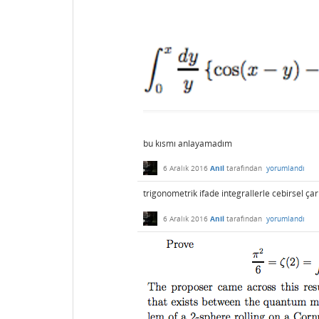
bu kısmı anlayamadım
6 Aralık 2016
Anil
tarafından
yorumlandı
trigonometrik ifade integrallerle cebirsel ça
6 Aralık 2016
Anil
tarafından
yorumlandı