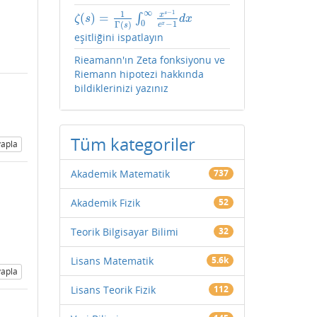
∞
−
1
1
s
x
(
)
=
∫
ζ
(
s
)
=
1
Γ
(
s
)
∫
0
∞
x
s
−
1
e
x
−
1
d
x
ζ
s
d
x
0
−
1
Γ
(
)
x
e
s
eşitliğini ispatlayın
Rieamann'ın Zeta fonksiyonu ve
Riemann hipotezi hakkında
bildiklerinizi yazınız
Tüm kategoriler
apla
Akademik Matematik
737
Akademik Fizik
52
Teorik Bilgisayar Bilimi
32
Lisans Matematik
5.6k
apla
Lisans Teorik Fizik
112