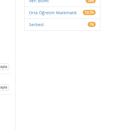
Veri Bilimi
145
Orta Öğretim Matematik
12.7k
Serbest
1k
apla
apla