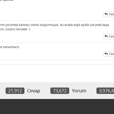
Cev
nırım yorumda kalması sıkıntı oluşturmuyor, bu arada expli eşitlik sorunda baya
rım ,cozerız beraber :)
Cev
te tamamlarız
Cev
21,912
Cevap
73,672
Yorum
3,976,