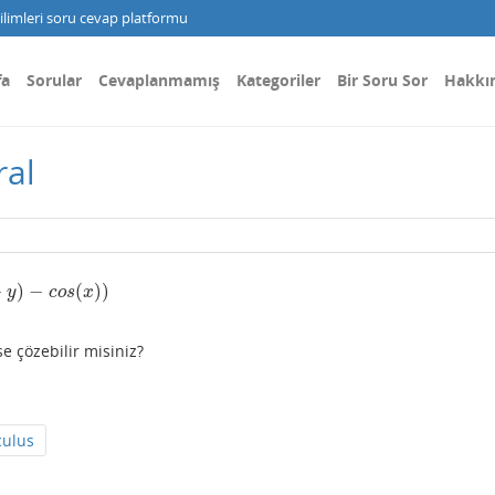
limleri soru cevap platformu
fa
Sorular
Cevaplanmamış
Kategoriler
Bir Soru Sor
Hakkı
ral
−
)
−
(
)
)
)
y
c
o
s
x
e çözebilir misiniz?
culus