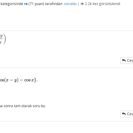
kategorisinde
ra
(
71
puan)
tarafından
soruldu
|
2.2k
kez görüntülendi
)
d
y
y
Cev
aha sonra tam olarak soru bu
Cev