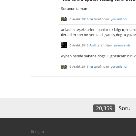
Sorunun tamamı.
6 Aralık 2016
ra
tarafından
yorumlandı
anladım teşekkurler , bunlar ek bılgı ıçın sa
ılerledım son bır yer kaldı ,yanlış dogru yaza
6 Aralık 2016
Anil
tarafından
yorumlandı
Aynen bende sabaha dogru ugrasıcam bırlık
6 Aralık 2016
ra
tarafından
yorumlandı
20,359
Soru
İletişim