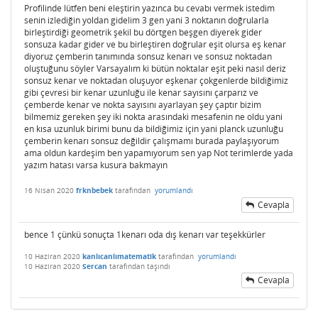
Profilinde lütfen beni eleştirin yazınca bu cevabı vermek istedim
senin izlediğin yoldan gidelim 3 gen yani 3 noktanın doğrularla
birleştirdiği geometrik şekil bu dörtgen beşgen diyerek gider
sonsuza kadar gider ve bu birleştiren doğrular eşit olursa eş kenar
diyoruz çemberin tanımında sonsuz kenarı ve sonsuz noktadan
oluştuğunu söyler Varsayalım ki bütün noktalar eşit peki nasıl deriz
sonsuz kenar ve noktadan oluşuyor eşkenar çokgenlerde bildiğimiz
gibi çevresi bir kenar uzunluğu ile kenar sayısını çarparız ve
çemberde kenar ve nokta sayısını ayarlayan şey çaptır bizim
bilmemiz gereken şey iki nokta arasındaki mesafenin ne oldu yani
en kısa uzunluk birimi bunu da bildiğimiz için yani planck uzunluğu
çemberin kenarı sonsuz değildir çalışmamı burada paylaşıyorum
ama oldun kardeşim ben yapamıyorum sen yap Not terimlerde yada
yazım hatası varsa kusura bakmayın
16 Nisan 2020
frknbebek
tarafından
yorumlandı
Cevapla
bence 1 çünkü sonuçta 1kenarı oda dış kenarı var teşekkürler
10 Haziran 2020
kanlıcanlımatematik
tarafından
yorumlandı
10 Haziran 2020
Sercan
tarafından
taşındı
Cevapla