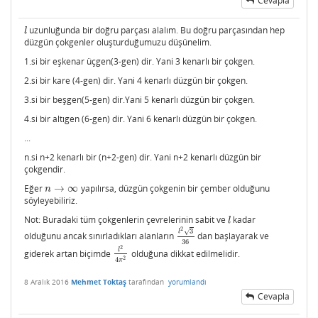
Cevapla
uzunluğunda bir doğru parçası alalım. Bu doğru parçasından hep
l
l
düzgün çokgenler oluşturduğumuzu düşünelim.
1.si bir eşkenar üçgen(3-gen) dir. Yani 3 kenarlı bir çokgen.
2.si bir kare (4-gen) dir. Yani 4 kenarlı düzgün bir çokgen.
3.si bir beşgen(5-gen) dir.Yani 5 kenarlı düzgün bir çokgen.
4.si bir altıgen (6-gen) dir. Yani 6 kenarlı düzgün bir çokgen.
...
n.si n+2 kenarlı bir (n+2-gen) dir. Yani n+2 kenarlı düzgün bir
çokgendir.
Eğer
→
∞
yapılırsa, düzgün çokgenin bir çember olduğunu
n
→
∞
n
söyleyebiliriz.
Not: Buradaki tüm çokgenlerin çevrelerinin sabit ve
kadar
l
l
2
3
√
l
olduğunu ancak sınırladıkları alanların
dan başlayarak ve
l
2
3
36
36
2
l
giderek artan biçimde
olduğuna dikkat edilmelidir.
l
2
4
π
2
2
4
π
8 Aralık 2016
Mehmet Toktaş
tarafından
yorumlandı
Cevapla