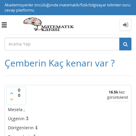
Akademisyenler öncülüğünde matematik/fizik/bilgisayar bilimleri soru
cevap platformu
Toggle
navigation
Çemberin Kaç kenarı var ?
0
16.5k
kez
0
görüntülendi
Mesela ;
3
Üçgenin
3
4
Dörtgenlerin
4