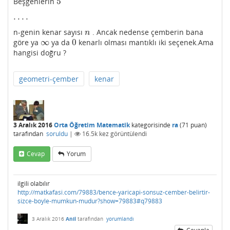
5
Beşgenlerin
5
.
.
.
.
.
.
.
.
n-genin kenar sayısı
. Ancak nedense çemberin bana
n
n
∞
0
göre ya
ya da
kenarlı olması mantıklı iki seçenek.Ama
∞
0
hangisi doğru ?
geometri-çember
kenar
3 Aralık 2016
Orta Öğretim Matematik
kategorisinde
ra
(
71
puan)
tarafından
soruldu
|
16.5k
kez görüntülendi
Cevap
Yorum
ilgili olabılır
http://matkafasi.com/79883/bence-yaricapi-sonsuz-cember-belirtir-
sizce-boyle-mumkun-mudur?show=79883#q79883
3 Aralık 2016
Anil
tarafından
yorumlandı