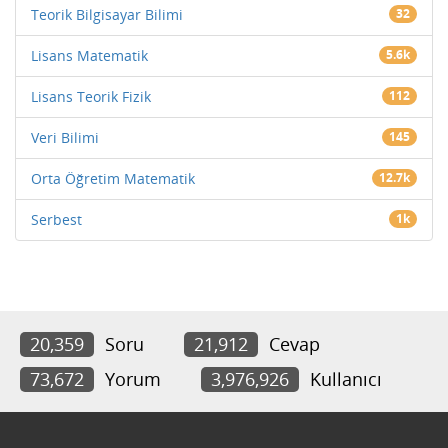
Teorik Bilgisayar Bilimi
32
Lisans Matematik
5.6k
Lisans Teorik Fizik
112
Veri Bilimi
145
Orta Öğretim Matematik
12.7k
Serbest
1k
20,359
Soru
21,912
Cevap
73,672
Yorum
3,976,926
Kullanıcı