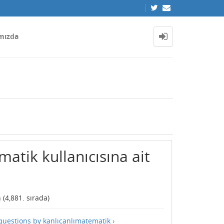
mızda
atik kullanıcısına ait
 (
4,881
. sırada)
 questions by kanlıcanlımatematik ›