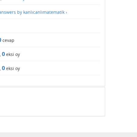
 answers by kanlıcanlımatematik ›
0
cevap
0
,
eksi oy
0
,
eksi oy