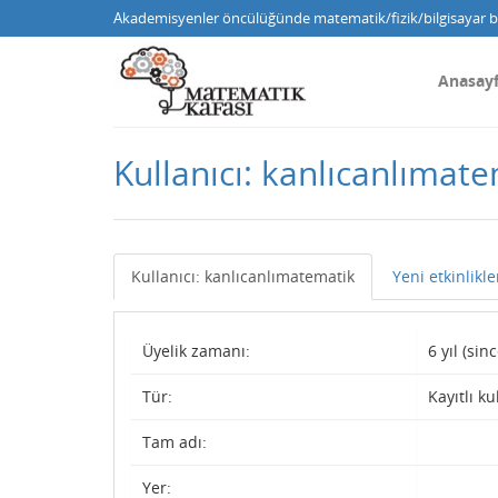
Akademisyenler öncülüğünde matematik/fizik/bilgisayar bi
Anasay
Kullanıcı: kanlıcanlımat
Kullanıcı: kanlıcanlımatematik
Yeni etkinlikle
Üyelik zamanı:
6 yıl (si
Tür:
Kayıtlı ku
Tam adı:
Yer: