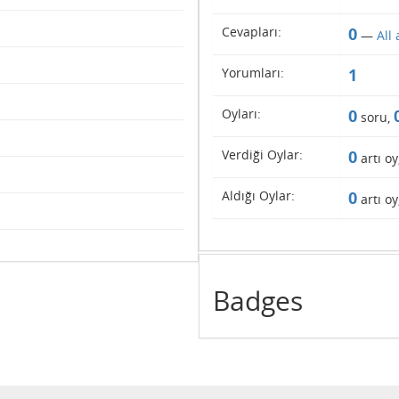
Cevapları:
0
—
All
Yorumları:
1
Oyları:
0
soru,
Verdiği Oylar:
0
artı oy
Aldığı Oylar:
0
artı oy
Badges