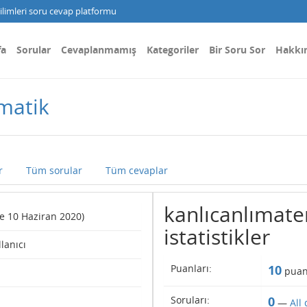
limleri soru cevap platformu
fa
Sorular
Cevaplanmamış
Kategoriler
Bir Soru Sor
Hakkı
ematik
r
Tüm sorular
Tüm cevaplar
kanlıcanlımatem
nce 10 Haziran 2020)
istatistikler
llanıcı
Puanları:
10
puan
Soruları:
0
—
All