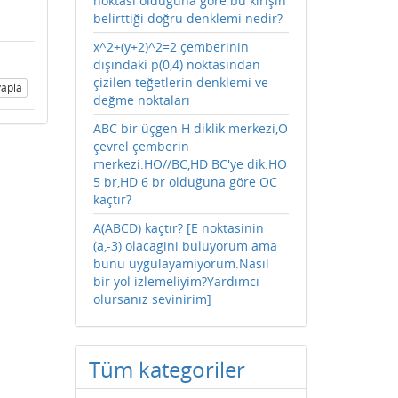
noktası olduğuna göre bu kirişin
belirttiği doğru denklemi nedir?
x^2+(y+2)^2=2 çemberinin
dışındaki p(0,4) noktasından
çizilen teğetlerin denklemi ve
apla
değme noktaları
ABC bir üçgen H diklik merkezi,O
çevrel çemberin
merkezi.HO//BC,HD BC'ye dik.HO
5 br,HD 6 br olduğuna göre OC
kaçtır?
A(ABCD) kaçtır? [E noktasinin
(a,-3) olacagini buluyorum ama
bunu uygulayamiyorum.Nasıl
bir yol izlemeliyim?Yardımcı
olursanız sevinirim]
Tüm kategoriler