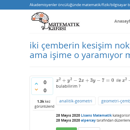
Akademisyenler öncülüğünde matematik/fizik/bilgisayar bi
Anasay
iki çemberin kesişim nokt
ama işime o yaramıyor ma
2
2
2
+
−
2
+
3
−
7
=
0
ile
x
2
+
y
2
−
2
x
+
3
y
−
7
=
0
x
2
+
x
y
x
y
x
0
bulabilirim ?
0
analitik-geometri
geometri-çem
1.3k
kez
görüntülendi
28 Mayıs 2020
Lisans Matematik
kategorisi
28 Mayıs 2020
alpercay
tarafından
düzenlen