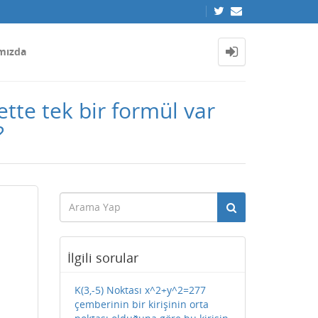
mızda
ette tek bir formül var
?
İlgili sorular
K(3,-5) Noktası x^2+y^2=277
çemberinin bir kirişinin orta