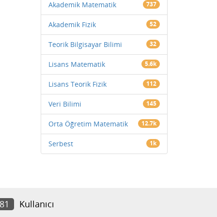
Akademik Matematik
737
Akademik Fizik
52
Teorik Bilgisayar Bilimi
32
Lisans Matematik
5.6k
Lisans Teorik Fizik
112
Veri Bilimi
145
Orta Öğretim Matematik
12.7k
Serbest
1k
981
Kullanıcı