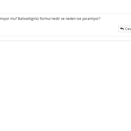
amıyor mu? Bahsettiginiz formul nedir ve neden ise yaramiyor?
Cev