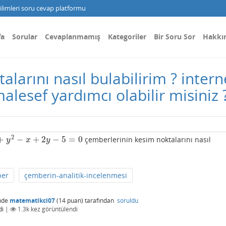
limleri soru cevap platformu
fa
Sorular
Cevaplanmamış
Kategoriler
Bir Soru Sor
Hakkı
alarını nasıl bulabilirim ? intern
lesef yardımcı olabilir misiniz 
2
+
−
+
2
−
5
=
0
çemberlerinin kesim noktalarını nasıl
y
2
−
x
+
2
y
−
5
=
0
y
x
y
ber
çemberin-analitik-incelenmesi
nde
matematikci07
(
14
puan)
tarafından
soruldu
di
|
1.3k
kez görüntülendi