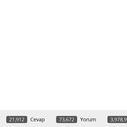
21,912
Cevap
73,672
Yorum
3,978,