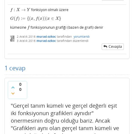
:
→
fonksiyon olmak üzere
f
:
X
→
Y
f
X
Y
(
)
:
=
{
(
,
(
)
)
|
∈
}
G
(
f
)
:=
{
(
x
,
f
(
x
)
)
|
x
∈
X
}
G
f
x
f
x
x
X
kümesine
fonksiyonunun grafiği (bazen de grafı) denir
f
f
2 Aralık 2016
murad.ozkoc
tarafından
yorumlandı
3 Aralık 2016
murad.ozkoc
tarafından
düzenlendi
Cevapla
1
cevap
0
0
"Gerçel tanım kümeli ve gerçel değerli eşit
iki fonksiyonun grafikleri aynıdır"
önermesinin doğru olduğu bariz. Ancak
"Grafikleri aynı olan gerçel tanım kümeli ve