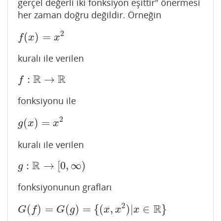
gerçel değerli iki fonksiyon eşittir" önermesi
her zaman doğru değildir. Örneğin
2
(
)
=
f
(
x
)
=
x
2
f
x
x
kuralı ile verilen
R
R
:
→
f
:
R
→
R
f
fonksiyonu ile
2
(
)
=
g
(
x
)
=
x
2
g
x
x
kuralı ile verilen
R
:
→
[
0
,
∞
)
g
:
R
→
[
0
,
∞
)
g
fonksiyonunun grafları
2
R
(
)
=
(
)
=
{
(
,
)
|
∈
}
G
(
f
)
=
G
(
g
)
=
{
(
x
,
x
2
)
|
x
∈
R
}
G
f
G
g
x
x
x