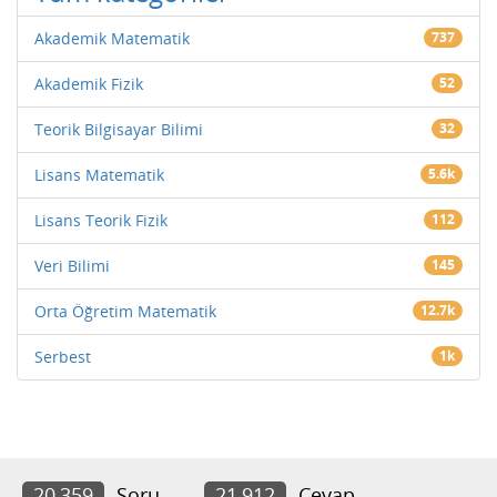
Akademik Matematik
737
Akademik Fizik
52
Teorik Bilgisayar Bilimi
32
Lisans Matematik
5.6k
Lisans Teorik Fizik
112
Veri Bilimi
145
Orta Öğretim Matematik
12.7k
Serbest
1k
20,359
Soru
21,912
Cevap