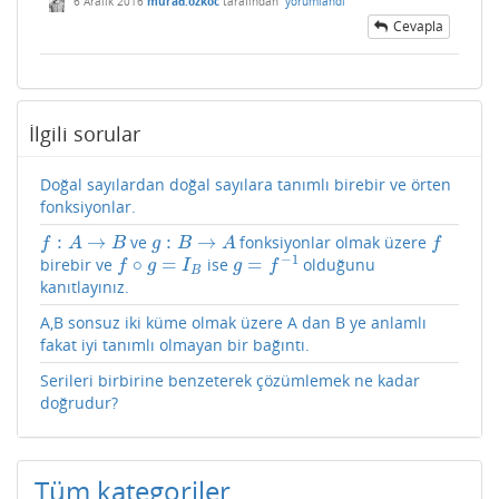
6 Aralık 2016
murad.ozkoc
tarafından
yorumlandı
Cevapla
İlgili sorular
Doğal sayılardan doğal sayılara tanımlı birebir ve örten
fonksiyonlar.
:
→
:
→
ve
fonksiyonlar olmak üzere
f
:
A
→
B
g
:
B
→
A
f
f
A
B
g
B
A
f
−
1
∘
=
=
birebir ve
ise
olduğunu
f
∘
g
=
I
B
g
=
f
−
1
f
g
I
g
f
B
kanıtlayınız.
A,B sonsuz iki küme olmak üzere A dan B ye anlamlı
fakat iyi tanımlı olmayan bir bağıntı.
Serileri birbirine benzeterek çözümlemek ne kadar
doğrudur?
Tüm kategoriler