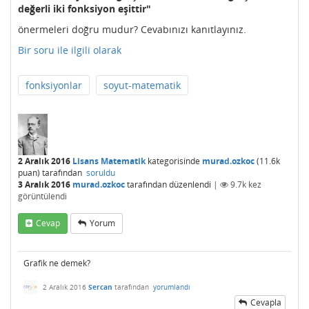
değerli iki fonksiyon eşittir"
önermeleri doğru mudur? Cevabınızı kanıtlayınız.
Bir soru ile ilgili olarak
fonksiyonlar
soyut-matematik
2 Aralık 2016
Lisans Matematik
kategorisinde
murad.ozkoc
(
11.6k
puan)
tarafından
soruldu
3 Aralık 2016
murad.ozkoc
tarafından
düzenlendi
|
9.7k
kez
görüntülendi
Cevap
Yorum
Grafik ne demek?
2 Aralık 2016
Sercan
tarafından
yorumlandı
Cevapla