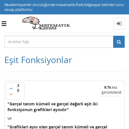
Akademisyenler öncülüğünde matematik/fizik/bilgisayar bilimleri soru
cevap platformu
Toggle
navigation
Eşit Fonksiyonlar
3
9.7k
kez
0
görüntülendi
"Gerçel tanım kümeli ve gerçel değerli eşit iki
fonksiyonun grafikleri aynıdır"
ve
"Grafikleri aynı olan gerçel tanım kümeli ve gerçel