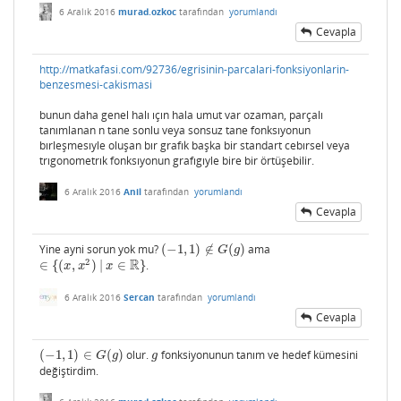
6 Aralık 2016
murad.ozkoc
tarafından
yorumlandı
Cevapla
http://matkafasi.com/92736/egrisinin-parcalari-fonksiyonlarin-
benzesmesi-cakismasi
bunun daha genel halı ıçın hala umut var ozaman, parçalı
tanımlanan n tane sonlu veya sonsuz tane fonksıyonun
bırleşmesıyle oluşan bır grafık başka bir standart cebırsel veya
trıgonometrık fonksıyonun grafıgıyle bire bir örtüşebilir.
6 Aralık 2016
Anil
tarafından
yorumlandı
Cevapla
Yine ayni sorun yok mu?
(
−
1
,
1
)
∉
(
)
ama
(
−
1
,
1
)
∉
G
(
g
)
G
g
R
2
∈
{
(
,
)
|
∈
}
.
∈
{
(
x
,
x
2
)
|
x
∈
R
}
x
x
x
6 Aralık 2016
Sercan
tarafından
yorumlandı
Cevapla
(
−
1
,
1
)
∈
(
)
olur.
fonksiyonunun tanım ve hedef kümesini
(
−
1
,
1
)
∈
G
(
g
)
g
G
g
g
değiştirdim.