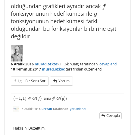
olduğundan grafikleri aynıdır ancak
f
f
fonksiyonunun hedef kümesi ile
g
g
fonksiyonunun hedef kümesi farklı
olduğundan bu fonksiyonlar birbirine eşit
değildir.
6 Aralık 2016
murad.ozkoc
(
11.6k
puan)
tarafından
cevaplandı
18 Temmuz 2017
murad.ozkoc
tarafından
düzenlendi
Ilgili Bir Soru Sor
Yorum
(
−
1
,
1
)
∈
(
)
ama
∉
(
)
?
(
−
1
,
1
)
∈
G
(
f
)
∉
G
(
g
)
G
f
G
g
6 Aralık 2016
Sercan
tarafından
yorumlandı
Cevapla
Haklısın. Düzelttim.