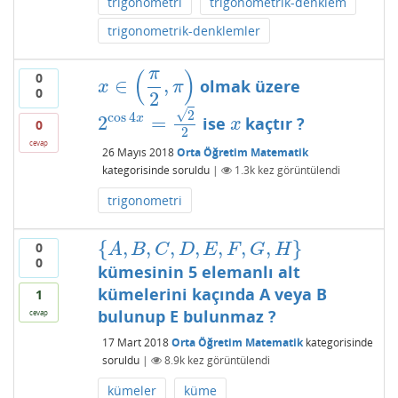
trigonometri
trigonometrik-denklem
trigonometrik-denklemler
π
(
)
0
∈
,
olmak üzere
x
∈
(
π
2
,
π
)
x
π
0
2
√
2
cos
4
2
=
x
ise
kaçtır ?
2
cos
4
x
=
2
2
x
x
0
2
cevap
26 Mayıs 2018
Orta Öğretim Matematik
kategorisinde
soruldu
|
1.3k
kez görüntülendi
trigonometri
{
,
,
,
,
,
,
,
}
0
{
A
,
B
,
C
,
D
,
E
,
F
,
G
,
H
}
A
B
C
D
E
F
G
H
0
kümesinin 5 elemanlı alt
kümelerini kaçında A veya B
1
bulunup E bulunmaz ?
cevap
17 Mart 2018
Orta Öğretim Matematik
kategorisinde
soruldu
|
8.9k
kez görüntülendi
kümeler
küme