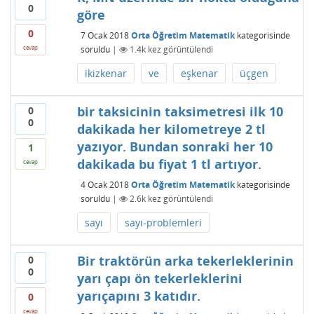
0
göre
0
7 Ocak 2018
Orta Öğretim Matematik
kategorisinde
soruldu
|
1.4k
kez görüntülendi
cevap
ikizkenar
ve
eşkenar
üçgen
bir taksicinin taksimetresi ilk 10
0
0
dakikada her kilometreye 2 tl
yazıyor. Bundan sonraki her 10
1
dakikada bu fiyat 1 tl artıyor.
cevap
4 Ocak 2018
Orta Öğretim Matematik
kategorisinde
soruldu
|
2.6k
kez görüntülendi
sayı
sayı-problemleri
Bir traktörün arka tekerleklerinin
0
0
yarı çapı ön tekerleklerini
yarıçapını 3 katıdır.
0
cevap