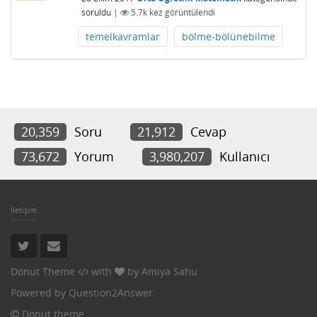
soruldu
|
5.7k
kez görüntülendi
temelkavramlar
bölme-bölünebilme
20,359
Soru
21,912
Cevap
73,672
Yorum
3,980,207
Kullanıcı
İletişim
Donut Theme
with
by
Amiya Sahu
Powered by
Question2Answer
Donut theme