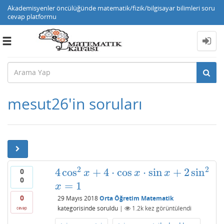
Akademisyenler öncülüğünde matematik/fizik/bilgisayar bilimleri soru
cevap platformu
Toggle
navigation
mesut26'in soruları
2
2
4
cos
+
4
⋅
cos
⋅
sin
+
2
sin
0
4
cos
2
x
+
4
⋅
cos
x
⋅
sin
x
+
2
sin
2
x
=
1
x
x
x
0
=
1
x
0
29 Mayıs 2018
Orta Öğretim Matematik
kategorisinde
soruldu
|
1.2k
kez görüntülendi
cevap