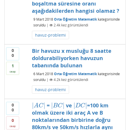
boşaltma süresine oranı
aşağıdakilerden hangisi olamaz ?
9 Mart 2018
Orta Öğretim Matematik
kategorisinde
soruldu
|
2.4k
kez görüntülendi
havuz-problemi
Bir havuzu x musluğu 8 saatte
0
0
doldurabiliyorken havuzun
tabanında bulunan
1
cevap
6 Mart 2018
Orta Öğretim Matematik
kategorisinde
soruldu
|
4.2k
kez görüntülendi
havuz-problemi
|
|
|
|
|
|
=
ve
=100 km
0
|
A
C
|
|
B
C
|
|
D
C
|
A
C
B
C
D
C
0
olmak üzere iki araç A ve B
noktalarından birbirine doğru
0
80km/s ve 50km/s hızlarla aynı
cevap