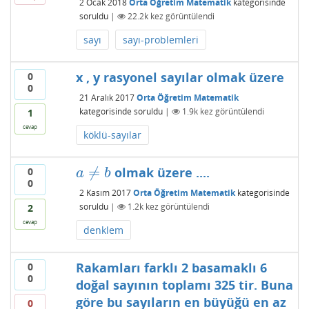
2 Ocak 2018
Orta Öğretim Matematik
kategorisinde
soruldu
|
22.2k
kez görüntülendi
sayı
sayı-problemleri
x , y rasyonel sayılar olmak üzere
0
0
21 Aralık 2017
Orta Öğretim Matematik
kategorisinde
soruldu
|
1.9k
kez görüntülendi
1
cevap
köklü-sayılar
≠
olmak üzere ....
0
a
≠
b
a
b
0
2 Kasım 2017
Orta Öğretim Matematik
kategorisinde
soruldu
|
1.2k
kez görüntülendi
2
cevap
denklem
Rakamları farklı 2 basamaklı 6
0
0
doğal sayının toplamı 325 tir. Buna
göre bu sayıların en büyüğü en az
0