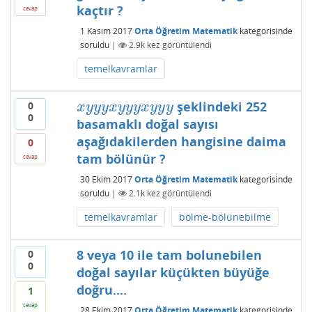
kaçtır ?
cevap
1 Kasım 2017
Orta Öğretim Matematik
kategorisinde
soruldu
|
2.9k
kez görüntülendi
temelkavramlar
şeklindeki 252
0
x
y
y
y
x
y
y
y
x
y
y
y
x
y
y
y
x
y
y
y
x
y
y
y
0
basamaklı doğal sayısı
aşağıdakilerden hangisine daima
0
tam bölünür ?
cevap
30 Ekim 2017
Orta Öğretim Matematik
kategorisinde
soruldu
|
2.1k
kez görüntülendi
temelkavramlar
bölme-bölünebilme
8 veya 10 ile tam bolunebilen
0
0
doğal sayılar küçükten büyüğe
doğru....
1
cevap
28 Ekim 2017
Orta Öğretim Matematik
kategorisinde