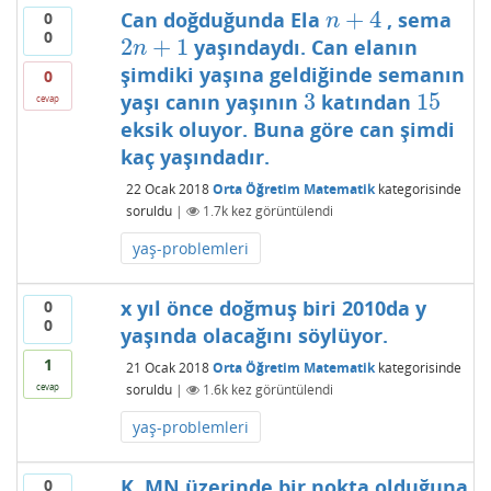
+
4
Can doğduğunda Ela
, sema
0
n
+
4
n
0
2
+
1
yaşındaydı. Can elanın
2
n
+
1
n
şimdiki yaşına geldiğinde semanın
0
3
15
yaşı canın yaşının
katından
3
15
cevap
eksik oluyor. Buna göre can şimdi
kaç yaşındadır.
22 Ocak 2018
Orta Öğretim Matematik
kategorisinde
soruldu
|
1.7k
kez görüntülendi
yaş-problemleri
x yıl önce doğmuş biri 2010da y
0
0
yaşında olacağını söylüyor.
1
21 Ocak 2018
Orta Öğretim Matematik
kategorisinde
soruldu
|
1.6k
kez görüntülendi
cevap
yaş-problemleri
K, MN üzerinde bir nokta olduğuna
0