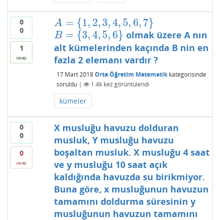
=
{
1
,
2
,
3
,
4
,
5
,
6
,
7
}
0
A
=
{
1
,
2
,
3
,
4
,
5
,
6
,
7
}
A
0
=
{
3
,
4
,
5
,
6
}
olmak üzere A nın
B
=
{
3
,
4
,
5
,
6
}
B
alt kümelerinden kaçında B nin en
1
fazla 2 elemanı vardır ?
cevap
17 Mart 2018
Orta Öğretim Matematik
kategorisinde
soruldu
|
1.4k
kez görüntülendi
kümeler
X musluğu havuzu dolduran
0
0
musluk, Y musluğu havuzu
boşaltan musluk. X musluğu 4 saat
0
ve y musluğu 10 saat açık
cevap
kaldığında havuzda su birikmiyor.
Buna göre, x musluğunun havuzun
tamamını doldurma süresinin y
musluğunun havuzun tamamını