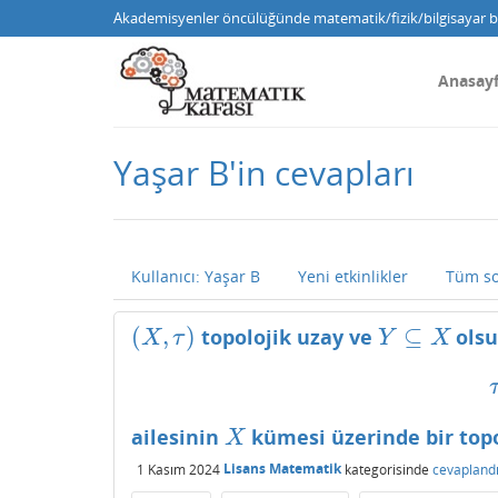
Akademisyenler öncülüğünde matematik/fizik/bilgisayar bi
Anasay
Yaşar B'in cevapları
Kullanıcı: Yaşar B
Yeni etkinlikler
Tüm so
(
,
)
⊆
topolojik uzay ve
olsu
(
X
,
τ
)
Y
⊆
X
X
τ
Y
X
ailesinin
kümesi üzerinde bir topo
X
X
1 Kasım 2024
Lisans Matematik
kategorisinde
cevapland