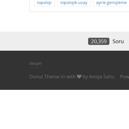
topoloji
topolojik-uzay
ayrık-genişleme
20,359
Soru
İletişim
Donut Theme
with
by
Amiya Sahu
Pow