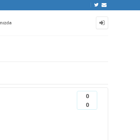
mızda
0
0