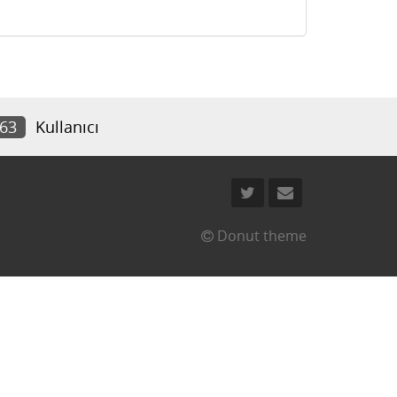
563
Kullanıcı
Donut theme