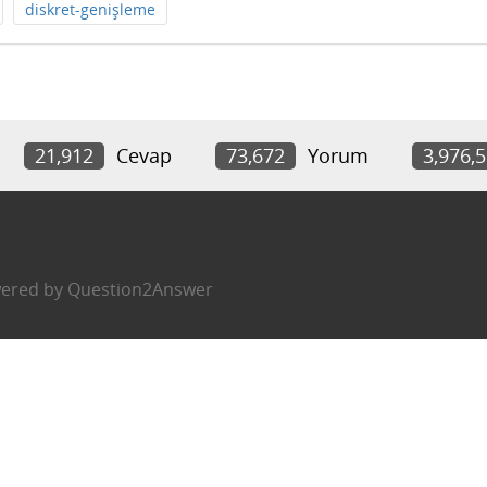
diskret-genişleme
21,912
Cevap
73,672
Yorum
3,976,
ered by
Question2Answer