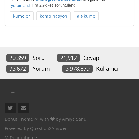
yorumlandı
|
2.9k
kez görüntülendi
kümeler
kombinasyon
alt-küme
20,359
Soru
21,912
Cevap
73,672
Yorum
3,978,879
Kullanıcı
İletişim
Donut Theme
with
by
Amiya Sahu
Powered by
Question2Answer
Donut theme