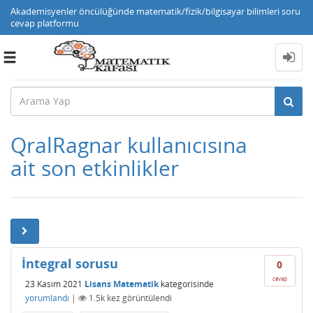
Akademisyenler öncülüğünde matematik/fizik/bilgisayar bilimleri soru
cevap platformu
Toggle
navigation
QralRagnar kullanıcısına
ait son etkinlikler
İntegral sorusu
0
cevap
23 Kasım 2021
Lisans Matematik
kategorisinde
yorumlandı
|
1.5k
kez görüntülendi