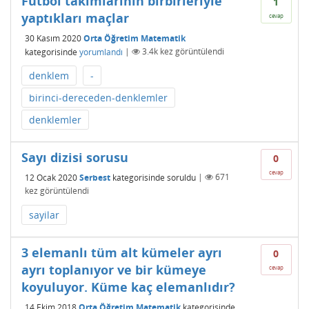
Futbol takımlarının birbirleriyle
1
yaptıkları maçlar
cevap
30 Kasım 2020
Orta Öğretim Matematik
kategorisinde
yorumlandı
|
3.4k
kez görüntülendi
denklem
-
birinci-dereceden-denklemler
denklemler
Sayı dizisi sorusu
0
cevap
12 Ocak 2020
Serbest
kategorisinde
soruldu
|
671
kez görüntülendi
sayilar
3 elemanlı tüm alt kümeler ayrı
0
ayrı toplanıyor ve bir kümeye
cevap
koyuluyor. Küme kaç elemanlıdır?
14 Ekim 2018
Orta Öğretim Matematik
kategorisinde