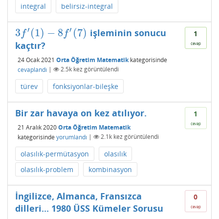
integral
belirsiz-integral
′
′
3
(
1
)
−
8
(
7
)
işleminin sonucu
3
f
′
(
1
)
−
8
f
′
(
7
)
f
f
1
kaçtır?
cevap
24 Ocak 2021
Orta Öğretim Matematik
kategorisinde
cevaplandı
|
2.5k
kez görüntülendi
türev
fonksiyonlar-bileşke
Bir zar havaya on kez atılıyor.
1
cevap
21 Aralık 2020
Orta Öğretim Matematik
kategorisinde
yorumlandı
|
2.1k
kez görüntülendi
olasılık-permütasyon
olasılık
olasılık-problem
kombinasyon
İngilizce, Almanca, Fransızca
0
dilleri... 1980 ÜSS Kümeler Sorusu
cevap