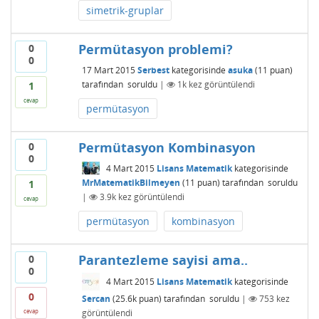
simetrik-gruplar
Permütasyon problemi?
0
0
17 Mart 2015
Serbest
kategorisinde
asuka
(
11
puan)
tarafından
soruldu
|
1k
kez görüntülendi
1
cevap
permütasyon
Permütasyon Kombinasyon
0
0
4 Mart 2015
Lisans Matematik
kategorisinde
MrMatematikBilmeyen
(
11
puan)
tarafından
soruldu
1
|
3.9k
kez görüntülendi
cevap
permütasyon
kombinasyon
Parantezleme sayisi ama..
0
0
4 Mart 2015
Lisans Matematik
kategorisinde
0
Sercan
(
25.6k
puan)
tarafından
soruldu
|
753
kez
görüntülendi
cevap