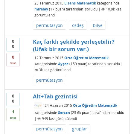
23 Temmuz 2015
Lisans Matematik
kategorisinde
miralay
(
17
puan)
tarafından
soruldu
|
10.9k
kez
görüntülendi
permütasyon
özdeş
bilye
Kaç farklı şekilde yerleşebilir?
0
0
(Ufak bir sorum var.)
0
12 Temmuz 2015
Orta Öğretim Matematik
kategorisinde
Ayşee
(
159
puan)
tarafından
soruldu
|
cevap
3k
kez görüntülendi
permütasyon
Alt+Tab gezintisi
0
0
24 Haziran 2015
Orta Öğretim Matematik
1
kategorisinde
Sercan
(
25.6k
puan)
tarafından
soruldu
|
949
kez görüntülendi
cevap
permütasyon
gruplar