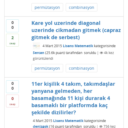
permütasyon
combinasyon
Kare yol uzerinde diagonal
0
0
uzerinde cikmadan gitmek (capraz
gitmek de serbest)
2
cevap
4 Mart 2015
Lisans Matematik
kategorisinde
Sercan
(
25.6k
puan)
tarafından
soruldu
|
4k
kez
görüntülendi
permütasyon
combinasyon
11er kişilik 4 takım, takımdaşlar
0
0
yanyana gelmeden, her
basamağında 11 kişi durarak 4
0
basamaklı bir platformda kaç
cevap
şekilde dizilirler?
4 Mart 2015
Lisans Matematik
kategorisinde
denizgok
(
16
puan)
tarafından
soruldu
|
756
kez