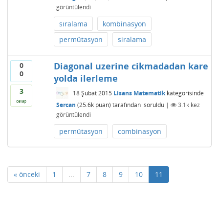
görüntülendi
sıralama
kombinasyon
permütasyon
siralama
Diagonal uzerine cikmadadan kare
0
0
yolda ilerleme
3
18 Şubat 2015
Lisans Matematik
kategorisinde
cevap
Sercan
(
25.6k
puan)
tarafından
soruldu
|
3.1k
kez
görüntülendi
permütasyon
combinasyon
« önceki
1
...
7
8
9
10
11