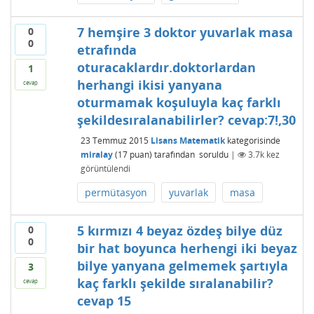
7 hemşire 3 doktor yuvarlak masa
0
0
etrafında
oturacaklardır.doktorlardan
1
herhangi ikisi yanyana
cevap
oturmamak koşuluyla kaç farklı
şekildesıralanabilirler? cevap:7!,30
23 Temmuz 2015
Lisans Matematik
kategorisinde
miralay
(
17
puan)
tarafından
soruldu
|
3.7k
kez
görüntülendi
permütasyon
yuvarlak
masa
5 kırmızı 4 beyaz özdeş bilye düz
0
0
bir hat boyunca herhengi iki beyaz
bilye yanyana gelmemek şartıyla
3
kaç farklı şekilde sıralanabilir?
cevap
cevap 15