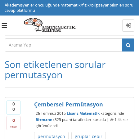
Akademisyenler öncülüğünde matematik/fizik/bilgisayar bilimleri soru
cevap platformu
Toggle
navigation
Son etiketlenen sorular
permutasyon
Çembersel Permütasyon
0
0
26 Temmuz 2015
Lisans Matematik
kategorisinde
Riemann
(
325
puan)
tarafından
soruldu
|
1.4k
kez
0
görüntülendi
cevap
permütasyon
gruplar-cebir