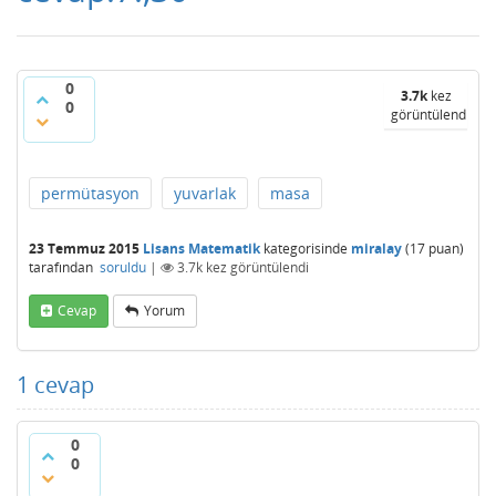
0
3.7k
kez
0
görüntülendi
permütasyon
yuvarlak
masa
23 Temmuz 2015
Lisans Matematik
kategorisinde
miralay
(
17
puan)
tarafından
soruldu
|
3.7k
kez görüntülendi
Cevap
Yorum
1
cevap
0
0