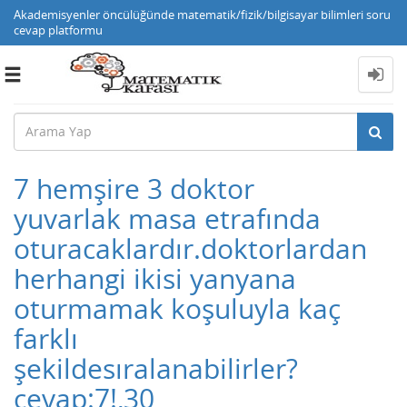
Akademisyenler öncülüğünde matematik/fizik/bilgisayar bilimleri soru
cevap platformu
Toggle
navigation
7 hemşire 3 doktor
yuvarlak masa etrafında
oturacaklardır.doktorlardan
herhangi ikisi yanyana
oturmamak koşuluyla kaç
farklı
şekildesıralanabilirler?
cevap:7!,30