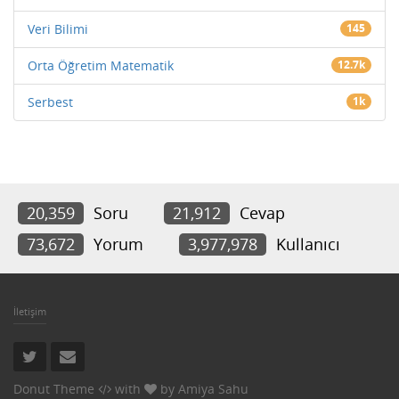
Veri Bilimi
145
Orta Öğretim Matematik
12.7k
Serbest
1k
20,359
Soru
21,912
Cevap
73,672
Yorum
3,977,978
Kullanıcı
İletişim
Donut Theme
with
by
Amiya Sahu