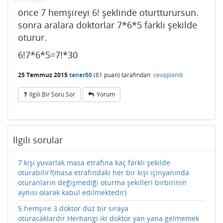
önce 7 hemşireyi 6! şeklinde oturtturursun.
sonra aralara doktorlar 7*6*5 farklı şekilde
oturur.
6!7*6*5=7!*30
25 Temmuz 2015
taner80
(
61
puan)
tarafından
cevaplandı
Ilgili Bir Soru Sor
Yorum
İlgili sorular
7 kişi yuvarlak masa etrafına kaç farklı şekilde
oturabilir?(masa etrafındaki her bir kişi içinyanında
oturanların değişmediği oturma şekilleri birbirinin
aynısı olarak kabul edilmektedir)
5 hemşire 3 doktor düz bir sıraya
oturacaklardır.Herhangi iki doktor yan yana gelmemek