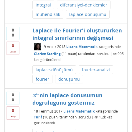
integral
diferansiyel-denklemler
mühendislik
laplace-dönüşümü
Laplace ile Fourier'i oluştururken
0
0
integral sınırlarının değişmesi
0
9 Aralık 2018
Lisans Matematik
kategorisinde
cevap
Clarice Starling
(
11
puan)
tarafından
soruldu
|
995
kez görüntülendi
laplace-dönüşümü
fourier-analizi
fourier
dönüşümü
n
nin laplace donusumun
0
x
n
x
0
dogrulugunu gosteriniz
0
18 Temmuz 2017
Lisans Matematik
kategorisinde
Tuhf
(
16
puan)
tarafından
soruldu
|
1.2k
kez
cevap
görüntülendi