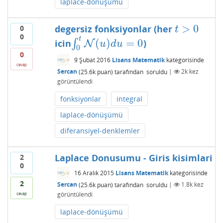
laplace-dönüşümü
>
0
degersiz fonksiyonlar (her
0
t
>
0
t
0
t
(
)
=
0
icin
∫
)
∫
0
t
N
N
(
u
)
d
u
=
0
u
d
u
0
0
9 Şubat 2016
Lisans Matematik
kategorisinde
cevap
Sercan
(
25.6k
puan)
tarafından
soruldu
|
2k
kez
görüntülendi
fonksiyonlar
integral
laplace-dönüşümü
diferansiyel-denklemler
Laplace Donusumu - Giris kisimlari
2
0
16 Aralık 2015
Lisans Matematik
kategorisinde
2
Sercan
(
25.6k
puan)
tarafından
soruldu
|
1.8k
kez
görüntülendi
cevap
laplace-dönüşümü