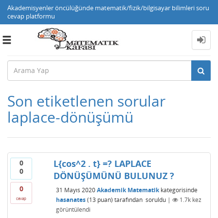
Akademisyenler öncülüğünde matematik/fizik/bilgisayar bilimleri soru
cevap platformu
Toggle
navigation
Son etiketlenen sorular
laplace-dönüşümü
L{cos^2 . t} =? LAPLACE
0
0
DÖNÜŞÜMÜNÜ BULUNUZ ?
0
31 Mayıs 2020
Akademik Matematik
kategorisinde
hasanates
(
13
puan)
tarafından
soruldu
|
1.7k
kez
cevap
görüntülendi