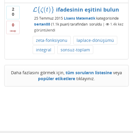
{
(
)
}
ifadesinin eşitini bulun
2
L
L
{
ζ
(
t
)
}
ζ
t
0
25 Temmuz 2015
Lisans Matematik
kategorisinde
bertan88
(
1.1k
puan)
tarafından
soruldu
|
1.4k
kez
0
görüntülendi
cevap
zeta-fonksiyonu
laplace-dönüşümü
integral
sonsuz-toplam
Daha fazlasını görmek için,
tüm soruların listesine
veya
popüler etiketlere
tıklayınız.