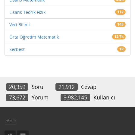
Lisans Teorik Fizik
112
Veri Bilimi
145
Orta Öğretim Matematik
12.7k
Serbest
1k
20,359
Soru
21,912
Cevap
73,672
Yorum
3,982,145
Kullanıcı
İletişim