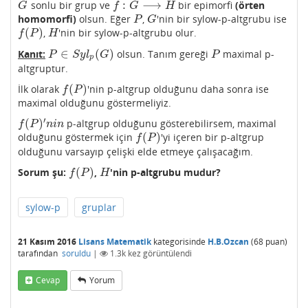
:
⟶
sonlu bir grup ve
bir epimorfi
(örten
G
f
:
G
⟶
H
G
f
G
H
homomorfi)
olsun. Eğer
,
'nin bir sylow-p-altgrubu ise
P
G
P
G
(
)
,
'nin bir sylow-p-altgrubu olur.
f
(
P
)
H
f
P
H
∈
(
)
Kanıt:
olsun. Tanım gereği
maximal p-
P
∈
S
y
l
p
(
G
)
P
P
S
y
l
G
P
p
altgruptur.
(
)
İlk olarak
'nin p-altgrup olduğunu daha sonra ise
f
(
P
)
f
P
maximal olduğunu göstermeliyiz.
′
(
)
p-altgrup olduğunu gösterebilirsem, maximal
f
(
P
)
′
n
i
n
f
P
n
i
n
(
)
olduğunu göstermek için
'yi içeren bir p-altgrup
f
(
P
)
f
P
olduğunu varsayıp çelişki elde etmeye çalışacağım.
(
)
Sorum şu:
,
'nin p-altgrubu mudur?
f
(
P
)
H
f
P
H
sylow-p
gruplar
21 Kasım 2016
Lisans Matematik
kategorisinde
H.B.Ozcan
(
68
puan)
tarafından
soruldu
|
1.3k
kez görüntülendi
Cevap
Yorum