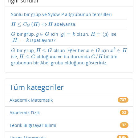
İlgili sorular
Sonlu bir grup ve Sylow-P altgrubunun temsilleri
≤
(
)
⇔
abelyansa.
H
≤
C
G
(
H
)
⇔
H
H
C
H
H
G
∈
|
|
=
=
⟨
⟩
bir grup,
icin
olsun.
ise
G
g
∈
G
|
g
|
=
k
H
=
⟨
g
⟩
G
g
G
g
k
H
g
|
|
=
ispatlayınız?
|
H
|
=
k
H
k
2
≤
∈
∈
bir grup,
olsun. Eğer her
için
G
H
≤
G
x
∈
G
x
2
∈
H
G
H
G
x
G
x
H
⊴
/
ise,
olduğunu ve bu durumda
bölüm
H
⊴
G
G
/
H
H
G
G
H
grubunun bir Abel grubu olduğunu gösteriniz.
Tüm kategoriler
Akademik Matematik
737
Akademik Fizik
52
Teorik Bilgisayar Bilimi
32
Lisans Matematik
5.6k