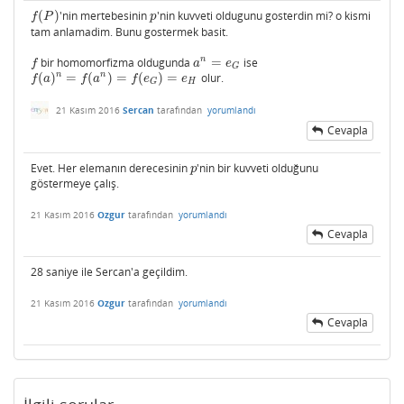
(
)
'nin mertebesinin
'nin kuvveti oldugunu gosterdin mi? o kismi
f
(
P
)
p
f
P
p
tam anlamadim. Bunu gostermek basit.
n
bir homomorfizma oldugunda
=
ise
f
a
n
=
e
G
f
a
e
G
n
n
(
)
=
(
)
=
(
)
=
olur.
f
(
a
)
n
=
f
(
a
n
)
=
f
(
e
G
)
=
e
H
f
a
f
a
f
e
e
H
G
21 Kasım 2016
Sercan
tarafından
yorumlandı
Cevapla
Evet. Her elemanın derecesinin
'nin bir kuvveti olduğunu
p
p
göstermeye çalış.
21 Kasım 2016
Ozgur
tarafından
yorumlandı
Cevapla
28 saniye ile Sercan'a geçildim.
21 Kasım 2016
Ozgur
tarafından
yorumlandı
Cevapla