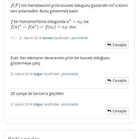
(
)
'nin mertebesinin
'nin kuvveti oldugunu gosterdin mi? o kismi
f
(
P
)
p
f
P
p
tam anlamadim. Bunu gostermek basit.
n
bir homomorfizma oldugunda
=
ise
f
a
n
=
e
G
f
a
e
G
n
n
(
)
=
(
)
=
(
)
=
olur.
f
(
a
)
n
=
f
(
a
n
)
=
f
(
e
G
)
=
e
H
f
a
f
a
f
e
e
H
G
21 Kasım 2016
Sercan
tarafından
yorumlandı
Cevapla
Evet. Her elemanın derecesinin
'nin bir kuvveti olduğunu
p
p
göstermeye çalış.
21 Kasım 2016
Ozgur
tarafından
yorumlandı
Cevapla
28 saniye ile Sercan'a geçildim.
21 Kasım 2016
Ozgur
tarafından
yorumlandı
Cevapla