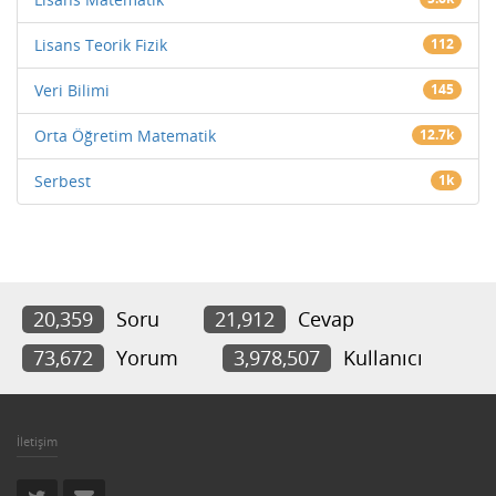
Lisans Teorik Fizik
112
Veri Bilimi
145
Orta Öğretim Matematik
12.7k
Serbest
1k
20,359
Soru
21,912
Cevap
73,672
Yorum
3,978,507
Kullanıcı
İletişim