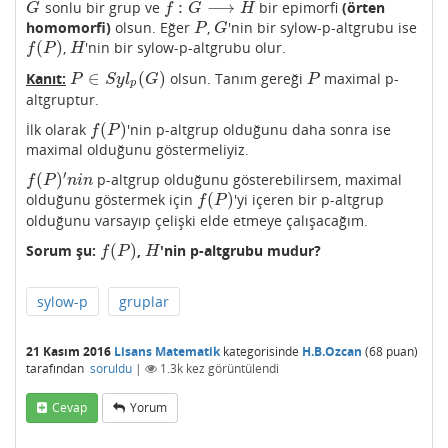
:
⟶
sonlu bir grup ve
bir epimorfi
(örten
G
f
:
G
⟶
H
G
f
G
H
homomorfi)
olsun. Eğer
,
'nin bir sylow-p-altgrubu ise
P
G
P
G
(
)
,
'nin bir sylow-p-altgrubu olur.
f
(
P
)
H
f
P
H
∈
(
)
Kanıt:
olsun. Tanım gereği
maximal p-
P
∈
S
y
l
p
(
G
)
P
P
S
y
l
G
P
p
altgruptur.
(
)
İlk olarak
'nin p-altgrup olduğunu daha sonra ise
f
(
P
)
f
P
maximal olduğunu göstermeliyiz.
′
(
)
p-altgrup olduğunu gösterebilirsem, maximal
f
(
P
)
′
n
i
n
f
P
n
i
n
(
)
olduğunu göstermek için
'yi içeren bir p-altgrup
f
(
P
)
f
P
olduğunu varsayıp çelişki elde etmeye çalışacağım.
(
)
Sorum şu:
,
'nin p-altgrubu mudur?
f
(
P
)
H
f
P
H
sylow-p
gruplar
21 Kasım 2016
Lisans Matematik
kategorisinde
H.B.Ozcan
(
68
puan)
tarafından
soruldu
|
1.3k
kez görüntülendi
Cevap
Yorum