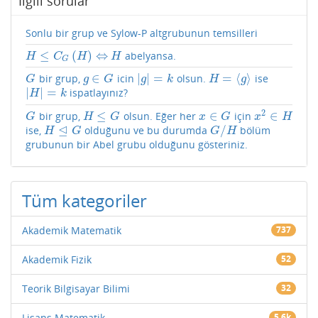
İlgili sorular
Sonlu bir grup ve Sylow-P altgrubunun temsilleri
≤
(
)
⇔
abelyansa.
H
≤
C
G
(
H
)
⇔
H
H
C
H
H
G
∈
|
|
=
=
⟨
⟩
bir grup,
icin
olsun.
ise
G
g
∈
G
|
g
|
=
k
H
=
⟨
g
⟩
G
g
G
g
k
H
g
|
|
=
ispatlayınız?
|
H
|
=
k
H
k
2
≤
∈
∈
bir grup,
olsun. Eğer her
için
G
H
≤
G
x
∈
G
x
2
∈
H
G
H
G
x
G
x
H
⊴
/
ise,
olduğunu ve bu durumda
bölüm
H
⊴
G
G
/
H
H
G
G
H
grubunun bir Abel grubu olduğunu gösteriniz.
Tüm kategoriler
Akademik Matematik
737
Akademik Fizik
52
Teorik Bilgisayar Bilimi
32
Lisans Matematik
5.6k