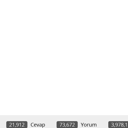
21,912
Cevap
73,672
Yorum
3,978,