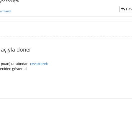
yor sonuçta
Cev
rumlandı
 açıyla döner
puan)
tarafından
cevaplandı
eniden gösterildi