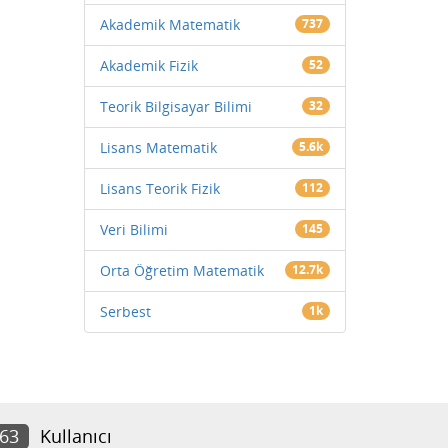
Akademik Matematik
737
Akademik Fizik
52
Teorik Bilgisayar Bilimi
32
Lisans Matematik
5.6k
Lisans Teorik Fizik
112
Veri Bilimi
145
Orta Öğretim Matematik
12.7k
Serbest
1k
163
Kullanıcı