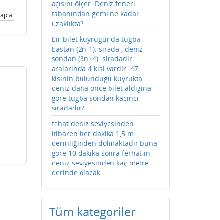
açısını ölçer. Deniz feneri
tabanından gemi ne kadar
apla
uzaklıkta?
bir bilet kuyrugunda tugba
bastan (2n-1). sirada , deniz
sondan (3n+4). siradadir.
aralarinda 4 kisi vardir. 47
kisinin bulundugu kuyrukta
deniz daha once bilet aldigina
gore tugba sondan kacinci
siradadir?
fehat deniz seviyesinden
itibaren her dakika 1,5 m
derinliğinden dolmaktadır buna
göre 10 dakika sonra ferhat ın
deniz seviyesinden kaç metre
derinde olacak
Tüm kategoriler