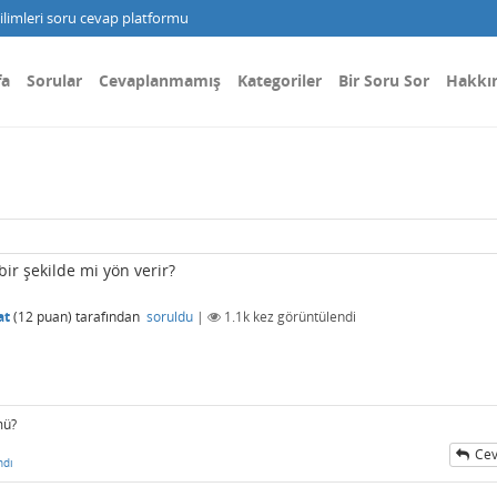
limleri soru cevap platformu
fa
Sorular
Cevaplanmamış
Kategoriler
Bir Soru Sor
Hakkı
bir şekilde mi yön verir?
at
(
12
puan)
tarafından
soruldu
|
1.1k
kez görüntülendi
mü?
Cev
ndı