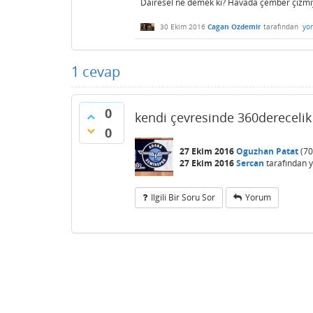
Dairesel ne demek ki? Havada çember çizmi
30 Ekim 2016
Cagan Ozdemir
tarafından
yo
1
cevap
0
kendi çevresinde 360derecelik
0
27 Ekim 2016
Oguzhan Patat
(
70
27 Ekim 2016
Sercan
tarafından
y
Ilgili Bir Soru Sor
Yorum