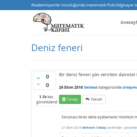
Akademisyenler öncülüğünde matematik/fizik/bilgisayar bi
Anasay
Deniz feneri
Bir deniz feneri yön verirken dairesel 
0
0
26 Ekim 2016
Serbest
kategorisinde
sinaym
1.1k
kez
Cevap
Yorum
görüntülendi
Sorunuzu biraz daha açıklamanız mümkün 
27 Ekim 2016
Mehmet Toktaş
tarafından
yorumla