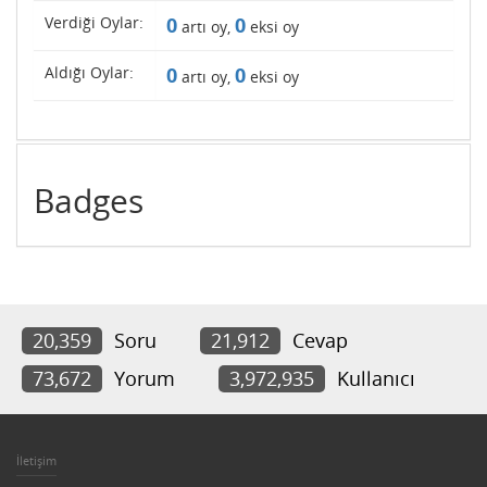
Verdiği Oylar:
0
0
artı oy,
eksi oy
Aldığı Oylar:
0
0
artı oy,
eksi oy
Badges
20,359
Soru
21,912
Cevap
73,672
Yorum
3,972,935
Kullanıcı
İletişim