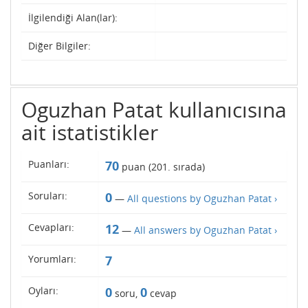
İlgilendiği Alan(lar):
Diğer Bilgiler:
Oguzhan Patat kullanıcısına
ait istatistikler
Puanları:
70
puan (
201
. sırada)
Soruları:
0
—
All questions by Oguzhan Patat ›
Cevapları:
12
—
All answers by Oguzhan Patat ›
Yorumları:
7
Oyları:
0
0
soru,
cevap