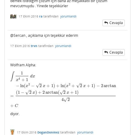
demek ıstedıgım çözüm için daha az meşakkatli bir çözüm
mevcutmuydu . Yinede teşekkürler
17 Ekim 2016
ra
tarafından
yorumlandı
Cevapla
@Sercan , açıklama için teşekkür ederim
17 Ekim 2016
trvn
tarafından
yorumlandı
Cevapla
Wolfram Alpha:
1
∫
1
x
4
+
1
d
x
=
−
ln
(
x
2
−
2
x
+
1
)
+
ln
(
x
2
+
2
x
+
1
)
−
2
arctan
(
1
−
2
x
)
+
2
arctan
(
2
x
+
1
)
4
2
+
C
∫
d
x
4
+
1
x
–
–
2
2
√
√
−
ln
(
−
2
+
1
)
+
ln
(
+
2
+
1
)
−
2
arctan
x
x
x
x
–
–
√
√
(
1
−
2
)
+
2
arctan
(
2
+
1
)
x
x
=
–
√
4
2
+
C
diyor.
17 Ekim 2016
DoganDonmez
tarafından
yorumlandı