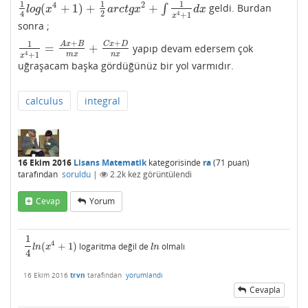
1
1
1
4
2
(
+
1
)
+
+
∫
geldi. Burdan
1
4
l
o
g
(
x
4
+
1
)
+
1
2
a
r
c
t
g
x
2
+
∫
1
x
4
+
1
d
x
l
o
g
x
a
r
c
t
g
x
d
x
2
4
4
+
1
x
sonra ;
+
+
1
A
x
B
C
x
D
=
+
yapıp devam edersem çok
1
x
4
+
1
=
A
x
+
B
m
x
+
C
x
+
D
n
x
4
m
x
n
x
+
1
x
uğraşacam başka gördüğünüz bir yol varmıdır.
calculus
integral
16 Ekim 2016
Lisans Matematik
kategorisinde
ra
(
71
puan)
tarafından
soruldu
|
2.2k
kez görüntülendi
Cevap
Yorum
1
4
(
+
1
)
logaritma değil de
olmalı
1
4
l
n
(
x
4
+
1
)
l
n
l
n
x
l
n
4
16 Ekim 2016
trvn
tarafından
yorumlandı
Cevapla