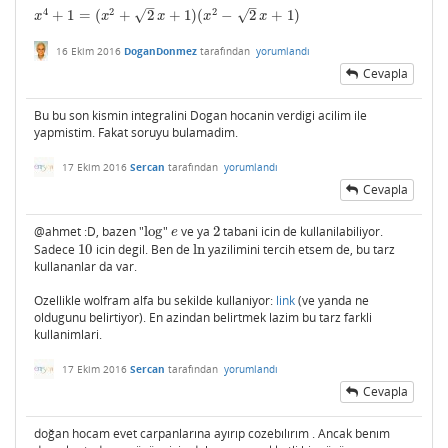
–
–
4
2
2
√
√
+
1
=
(
+
2
+
1
)
(
−
2
+
1
)
x
4
+
1
=
(
x
2
+
2
x
+
1
)
(
x
2
−
2
x
+
1
)
x
x
x
x
x
16 Ekim 2016
DoganDonmez
tarafından
yorumlandı
Cevapla
Bu bu son kismin integralini Dogan hocanin verdigi acilim ile
yapmistim. Fakat soruyu bulamadim.
17 Ekim 2016
Sercan
tarafından
yorumlandı
Cevapla
@ahmet :D, bazen "
log
"
ve ya
2
tabani icin de kullanilabiliyor.
log
e
2
e
Sadece
10
icin degil. Ben de
ln
yazilimini tercih etsem de, bu tarz
10
ln
kullananlar da var.
Ozellikle wolfram alfa bu sekilde kullaniyor:
link
(ve yanda ne
oldugunu belirtiyor). En azindan belirtmek lazim bu tarz farkli
kullanimlari.
17 Ekim 2016
Sercan
tarafından
yorumlandı
Cevapla
doğan hocam evet carpanlarına ayırıp cozebılırım . Ancak benım