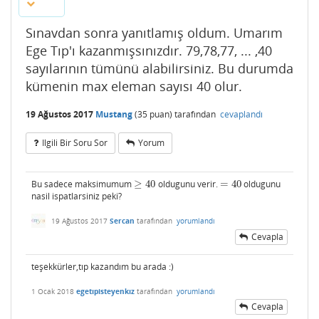
Sınavdan sonra yanıtlamış oldum. Umarım
Ege Tıp'ı kazanmışsınızdır. 79,78,77, ... ,40
sayılarının tümünü alabilirsiniz. Bu durumda
kümenin max eleman sayısı 40 olur.
19 Ağustos 2017
Mustang
(
35
puan)
tarafından
cevaplandı
Ilgili Bir Soru Sor
Yorum
Bu sadece maksimumum
≥
40
oldugunu verir.
=
40
oldugunu
≥
40
=
40
nasil ispatlarsiniz peki?
19 Ağustos 2017
Sercan
tarafından
yorumlandı
Cevapla
teşekkürler,tıp kazandım bu arada :)
1 Ocak 2018
egetıpisteyenkız
tarafından
yorumlandı
Cevapla