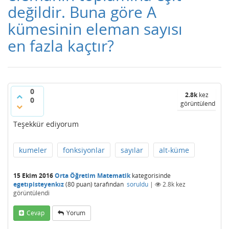
değildir. Buna göre A
kümesinin eleman sayısı
en fazla kaçtır?
0
2.8k
kez
0
görüntülendi
Teşekkür ediyorum
kumeler
fonksiyonlar
sayılar
alt-küme
15 Ekim 2016
Orta Öğretim Matematik
kategorisinde
egetıpisteyenkız
(
80
puan)
tarafından
soruldu
|
2.8k
kez
görüntülendi
Cevap
Yorum