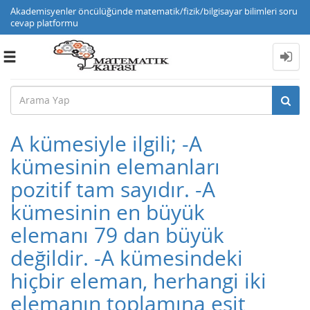
Akademisyenler öncülüğünde matematik/fizik/bilgisayar bilimleri soru
cevap platformu
Toggle
navigation
A kümesiyle ilgili; -A
kümesinin elemanları
pozitif tam sayıdır. -A
kümesinin en büyük
elemanı 79 dan büyük
değildir. -A kümesindeki
hiçbir eleman, herhangi iki
elemanın toplamına eşit