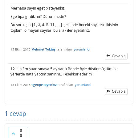
Merhaba sayın egetıpisteyenkız,
Ege tıpa girdik mi? Durum nedir?
Bu soru için
{
1
,
2
,
4
,
8
,
11
,
.
.
}
şeklinde önceki sayıların ikisinin
{
1
,
2
,
4
,
8
,
11
,
.
.
}
toplamı olmayan sayıları bularak ilerleyebiliriz.
15 Ekim 2016
Mehmet Toktaş
tarafından
yorumlandı
Cevapla
12. sınıfım şuan sınava 5 ay var :) Bende öyle düşünmüştüm bir
yerlerde hata yaptım sanırım.. Teşekkür ederim
15 Ekim 2016
egetıpisteyenkız
tarafından
yorumlandı
Cevapla
1
cevap
0
0