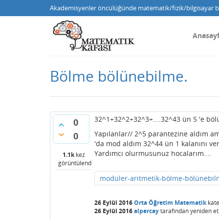
Akademisyenler öncülüğünde matematik/fizik/bilgisayar bi
Anasay
Bölme bölünebilme.
32^1+32^2+32^3+....32^43 ün 5 'e bö
0
Yapılanlar// 2^5 parantezine aldım a
0
'da mod aldım 32^44 ün 1 kalanını ver
Yardımcı olurmusunuz hocalarım....
1.1k
kez
görüntülendi
modüler-aritmetik-bölme-bölünebi
26 Eylül 2016
Orta Öğretim Matematik
kate
26 Eylül 2016
alpercay
tarafından
yeniden et