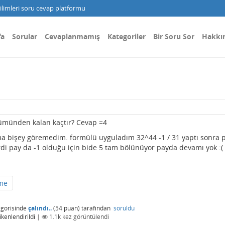
limleri soru cevap platformu
fa
Sorular
Cevaplanmamış
Kategoriler
Bir Soru Sor
Hakkı
lümünden kalan kaçtır? Cevap =4
ma bişey göremedim. formülü uyguladım 32^44 -1 / 31 yaptı sonra 
di pay da -1 olduğu için bide 5 tam bölünüyor payda devamı yok :( .
lme
gorisinde
çalındı..
(
54
puan)
tarafından
soruldu
ikenlendirildi
|
1.1k
kez görüntülendi