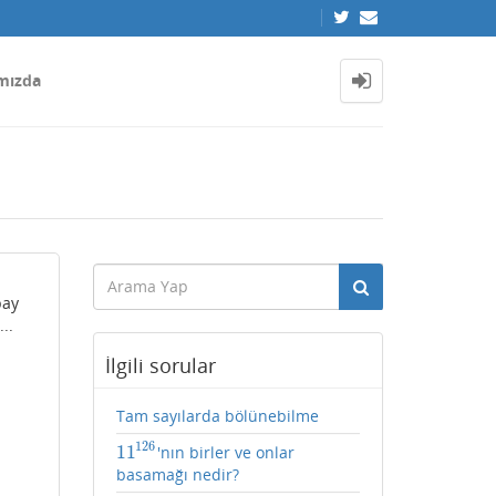
mızda
pay
..
İlgili sorular
Tam sayılarda bölünebilme
126
11
'nın birler ve onlar
11
126
basamağı nedir?