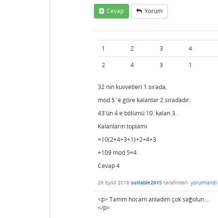
Cevap
Yorum
1
2
3
4
2
4
3
1
32 nin kuvvetleri 1.sırada,
mod 5 'e göre kalanlar 2.sıradadır.
43'ün 4 e bölümü 10. kalan 3.
Kalanların toplamı
=10(2+4+3+1)+2+4+3
=109 mod 5=4
Cevap 4
26 Eylül 2016
suitable2015
tarafından
yorumlandı
<p> Tamm hocam anladım çok sağolun....
</p>