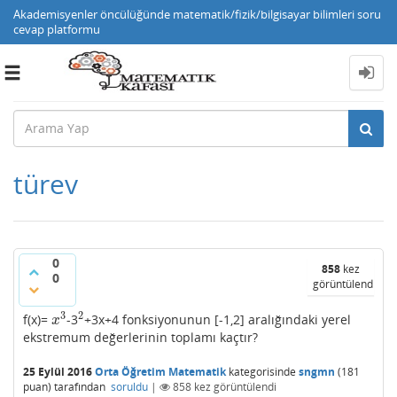
Akademisyenler öncülüğünde matematik/fizik/bilgisayar bilimleri soru
cevap platformu
Toggle
navigation
türev
0
858
kez
0
görüntülendi
3
2
f(x)=
-3
+3x+4 fonksiyonunun [-1,2] aralığındaki yerel
x
3
2
x
ekstremum değerlerinin toplamı kaçtır?
25 Eylül 2016
Orta Öğretim Matematik
kategorisinde
sngmn
(
181
puan)
tarafından
soruldu
|
858
kez görüntülendi