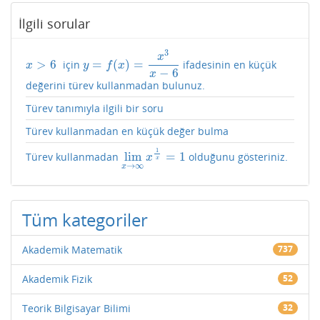
İlgili sorular
3
x
>
6
=
(
)
=
için
ifadesinin en küçük
x
>
6
y
=
f
(
x
)
=
x
3
x
−
6
x
y
f
x
−
6
x
değerini türev kullanmadan bulunuz.
Türev tanımıyla ilgili bir soru
Türev kullanmadan en küçük değer bulma
1
lim
=
1
Türev kullanmadan
olduğunu gösteriniz.
lim
x
→
∞
x
1
x
=
1
x
x
→
∞
x
Tüm kategoriler
Akademik Matematik
737
Akademik Fizik
52
Teorik Bilgisayar Bilimi
32