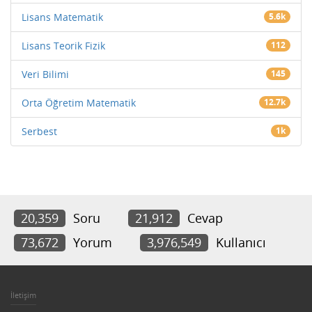
Lisans Matematik
5.6k
Lisans Teorik Fizik
112
Veri Bilimi
145
Orta Öğretim Matematik
12.7k
Serbest
1k
20,359
Soru
21,912
Cevap
73,672
Yorum
3,976,549
Kullanıcı
İletişim