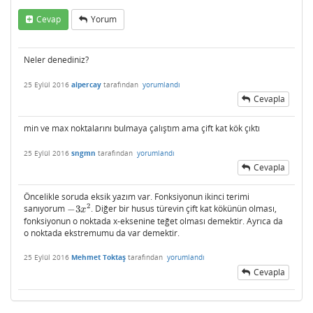
Cevap
Yorum
Neler denediniz?
25 Eylül 2016
alpercay
tarafından
yorumlandı
Cevapla
min ve max noktalarını bulmaya çalıştım ama çift kat kök çıktı
25 Eylül 2016
sngmn
tarafından
yorumlandı
Cevapla
Öncelikle soruda eksik yazım var. Fonksiyonun ikinci terimi
2
sanıyorum
−
3
. Diğer bir husus türevin çift kat kökünün olması,
−
3
x
2
x
fonksiyonun o noktada x-eksenine teğet olması demektir. Ayrıca da
o noktada ekstremumu da var demektir.
25 Eylül 2016
Mehmet Toktaş
tarafından
yorumlandı
Cevapla