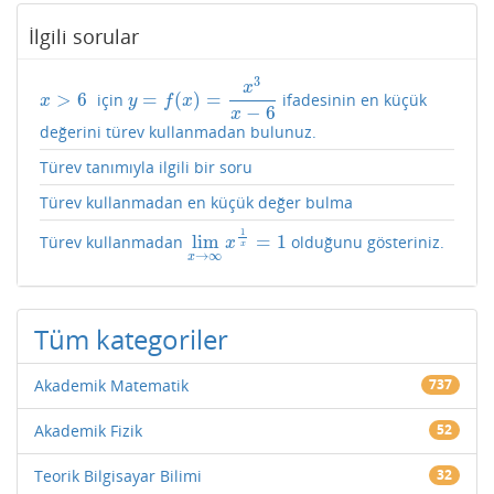
İlgili sorular
3
x
>
6
=
(
)
=
için
ifadesinin en küçük
x
>
6
y
=
f
(
x
)
=
x
3
x
−
6
x
y
f
x
−
6
x
değerini türev kullanmadan bulunuz.
Türev tanımıyla ilgili bir soru
Türev kullanmadan en küçük değer bulma
1
lim
=
1
Türev kullanmadan
olduğunu gösteriniz.
lim
x
→
∞
x
1
x
=
1
x
x
→
∞
x
Tüm kategoriler
Akademik Matematik
737
Akademik Fizik
52
Teorik Bilgisayar Bilimi
32