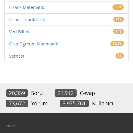
Lisans Matematik
5.6k
Lisans Teorik Fizik
112
Veri Bilimi
145
Orta Öğretim Matematik
12.7k
Serbest
1k
20,359
Soru
21,912
Cevap
73,672
Yorum
3,975,761
Kullanıcı
İletişim