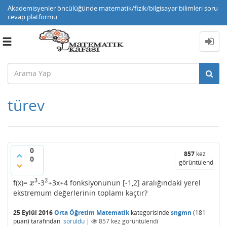
Akademisyenler öncülüğünde matematik/fizik/bilgisayar bilimleri soru
cevap platformu
Toggle
navigation
türev
0
857
kez
0
görüntülendi
3
2
f(x)=
-3
+3x+4 fonksiyonunun [-1,2] aralığındaki yerel
x
3
2
x
ekstremum değerlerinin toplamı kaçtır?
25 Eylül 2016
Orta Öğretim Matematik
kategorisinde
sngmn
(
181
puan)
tarafından
soruldu
|
857
kez görüntülendi