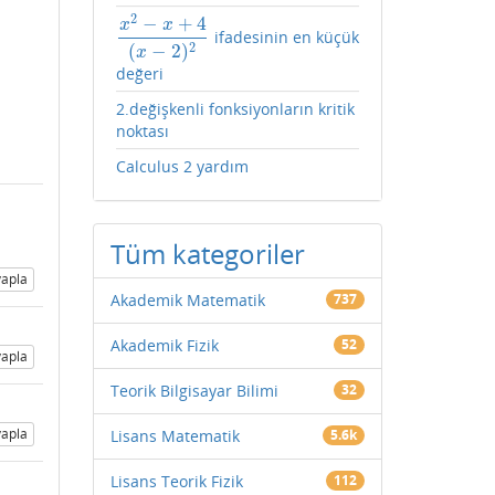
2
−
+
4
x
x
ifadesinin en küçük
x
2
−
x
+
4
(
x
−
2
)
2
2
(
−
2
)
x
değeri
2.değişkenli fonksiyonların kritik
noktası
Calculus 2 yardım
Tüm kategoriler
apla
Akademik Matematik
737
Akademik Fizik
52
apla
Teorik Bilgisayar Bilimi
32
apla
Lisans Matematik
5.6k
Lisans Teorik Fizik
112