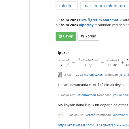
calculus
maksimum-minimum
3 Kasım 2023
Orta Öğretim Matematik
kate
3 Kasım 2023
alpercay
tarafından
yeniden et
Cevap
Yorum
İpucu:
2
2
2
−
+
2
−
6
+
9
+
5
−
7
−
6
+
9
5
x
x
x
x
x
x
x
=
=
+
x
2
−
x
+
2
(
x
−
3
)
2
=
x
2
−
6
x
+
9
+
5
x
−
7
(
x
−
3
)
2
=
x
2
−
6
x
+
2
2
2
(
−
3
)
(
−
3
)
(
−
3
)
(
x
x
x
x
3 Kasım 2023
murad.ozkoc
tarafından
yoruml
Hocam devamında
=
7
/
5
olmalı deyip bu
x
=
7
/
5
x
3 Kasım 2023
ozlemakman
tarafından
yorumlandı
6/5 koysan daha küçük bir değer elde etmez
3 Kasım 2023
Sercan
tarafından
yorumlandı
https://matkafasi.com/137329/dfrac-x-2-x-4-