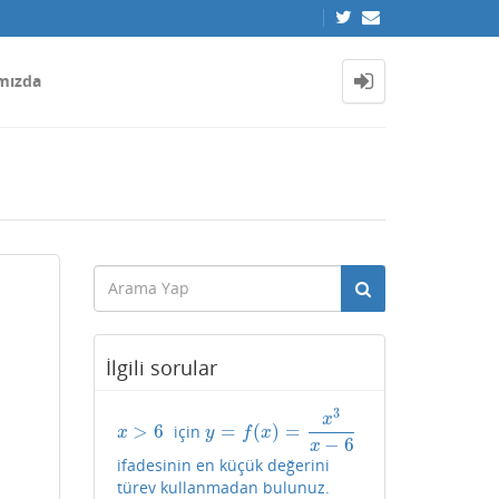
mızda
İlgili sorular
3
x
>
6
=
(
)
=
için
x
>
6
y
=
f
(
x
)
=
x
3
x
−
6
x
y
f
x
−
6
x
ifadesinin en küçük değerini
türev kullanmadan bulunuz.