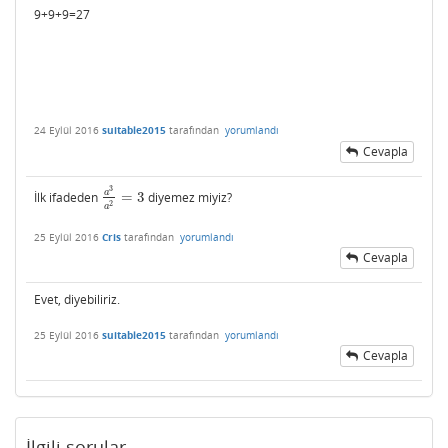
9+9+9=27
24 Eylül 2016
suitable2015
tarafından
yorumlandı
Cevapla
3
a
İlk ifadeden
=
3
diyemez miyiz?
a
3
a
2
=
3
2
a
25 Eylül 2016
Cris
tarafından
yorumlandı
Cevapla
Evet, diyebiliriz.
25 Eylül 2016
suitable2015
tarafından
yorumlandı
Cevapla
İlgili sorular