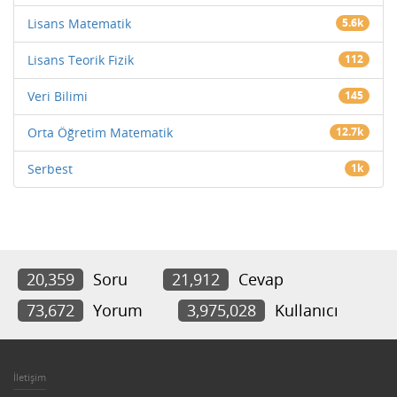
Lisans Matematik
5.6k
Lisans Teorik Fizik
112
Veri Bilimi
145
Orta Öğretim Matematik
12.7k
Serbest
1k
20,359
Soru
21,912
Cevap
73,672
Yorum
3,975,028
Kullanıcı
İletişim