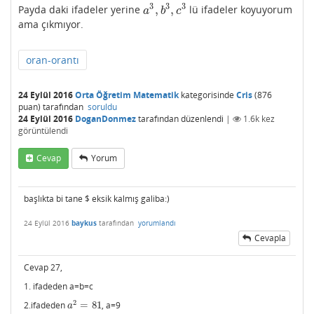
3
3
3
,
,
Payda daki ifadeler yerine
lü ifadeler koyuyorum
a
3
,
b
3
,
c
3
a
b
c
ama çıkmıyor.
oran-orantı
24 Eylül 2016
Orta Öğretim Matematik
kategorisinde
Cris
(
876
puan)
tarafından
soruldu
24 Eylül 2016
DoganDonmez
tarafından
düzenlendi
|
1.6k
kez
görüntülendi
Cevap
Yorum
başlıkta bi tane $ eksik kalmış galiba:)
24 Eylül 2016
baykus
tarafından
yorumlandı
Cevapla
Cevap 27,
1. ifadeden a=b=c
2
2.ifadeden
=
81
, a=9
a
2
=
81
a