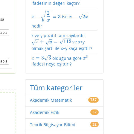
ifadesinin değeri kaçtır?
−
−
2
√
−
−
√
−
=
3
−
2
ise
x
−
2
x
=
3
x
−
2
x
x
x
x
ksa
x
nedir
apla
x ve y pozitif tam sayılardır.
−
−
−
−
−
√
+
=
112
ve x<y
√
x
+
y
=
112
√
x
y
olmak şartı ile x+y kaça eşittir?
–
3
√
=
3
3
olduğuna göre
x
=
3
3
x
3
x
x
apla
ifadesi neye eşittir ?
Tüm kategoriler
Akademik Matematik
737
Akademik Fizik
52
Teorik Bilgisayar Bilimi
32