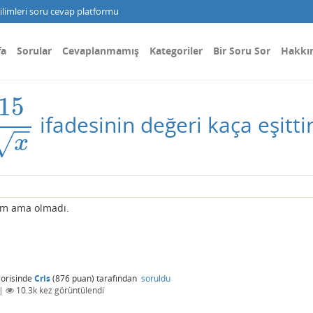
limleri soru cevap platformu
fa
Sorular
Cevaplanmamış
Kategoriler
Bir Soru Sor
Hakkı
15
ifadesinin değeri kaça eşitti
−
−
√
x
dim ama olmadı.
orisinde
Cris
(
876
puan)
tarafından
soruldu
|
10.3k
kez görüntülendi