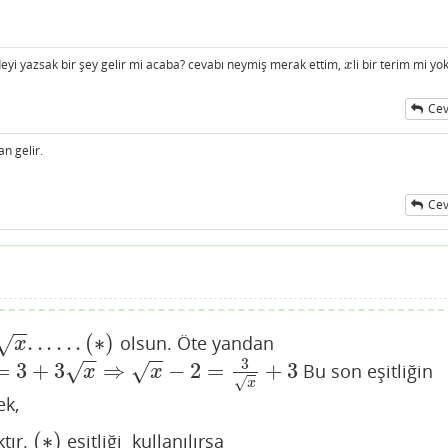
adeyi yazsak bir şey gelir mi acaba? cevabı neymiş merak ettim,
li bir terim mi yo
x
x
Cev
an gelir.
Cev
−
−
.
.
.
.
.
.
(
∗
)
olsun. Öte yandan
√
x
−
−
−
−
3
=
3
+
3
⇒
−
2
=
+
3
Bu son eşitliğin
√
√
x
x
√
x
ek,
(
∗
)
tır.
eşitliği kullanılırsa
(
∗
)