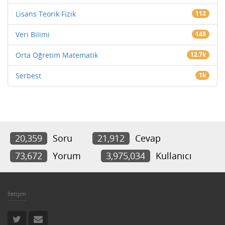
Lisans Teorik Fizik
112
Veri Bilimi
145
Orta Öğretim Matematik
12.7k
Serbest
1k
20,359
Soru
21,912
Cevap
73,672
Yorum
3,975,034
Kullanıcı
İletişim