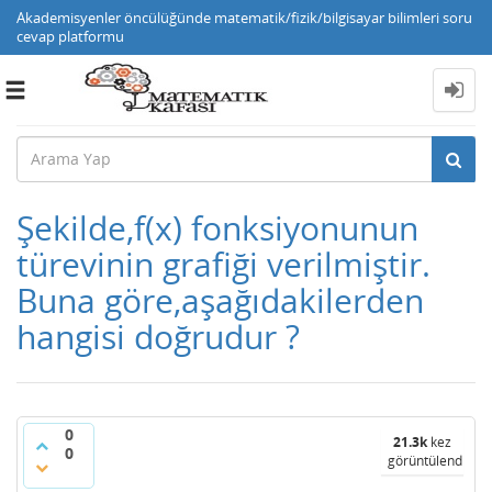
Akademisyenler öncülüğünde matematik/fizik/bilgisayar bilimleri soru
cevap platformu
Toggle
navigation
Şekilde,f(x) fonksiyonunun
türevinin grafiği verilmiştir.
Buna göre,aşağıdakilerden
hangisi doğrudur ?
0
21.3k
kez
0
görüntülendi