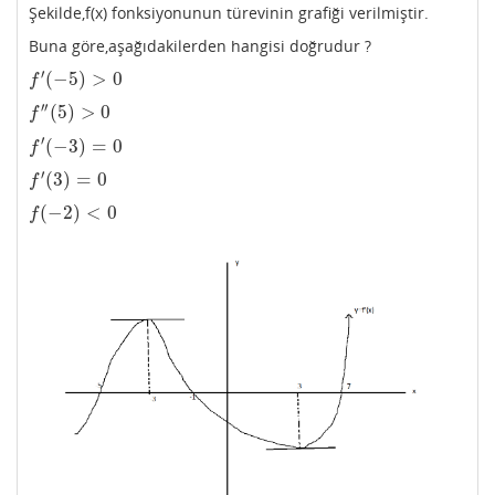
Şekilde,f(x) fonksiyonunun türevinin grafiği verilmiştir.
Buna göre,aşağıdakilerden hangisi doğrudur ?
′
(
−
5
)
>
0
f
′
(
−
5
)
>
0
f
′′
(
5
)
>
0
f
″
(
5
)
>
0
f
′
(
−
3
)
=
0
f
′
(
−
3
)
=
0
f
′
(
3
)
=
0
f
′
(
3
)
=
0
f
(
−
2
)
<
0
f
(
−
2
)
<
0
f