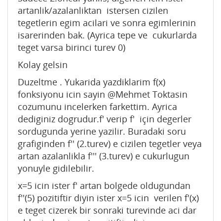
artanlik/azalanliktan istersen cizilen
tegetlerin egim acilari ve sonra egimlerinin
isarerinden bak. (Ayrica tepe ve cukurlarda
teget varsa birinci turev 0)
Kolay gelsin
Duzeltme . Yukarida yazdiklarim f(x)
fonksiyonu icin sayin @Mehmet Toktasin
cozumunu incelerken farkettim. Ayrica
dediginiz dogrudur.f' verip f' için degerler
sordugunda yerine yazilir. Buradaki soru
grafiginden f'' (2.turev) e cizilen tegetler veya
artan azalanlikla f''' (3.turev) e cukurlugun
yonuyle gidilebilir.
x=5 icin ister f' artan bolgede oldugundan
f''(5) pozitiftir diyin ister x=5 icin verilen f'(x)
e teget cizerek bir sonraki turevinde aci dar