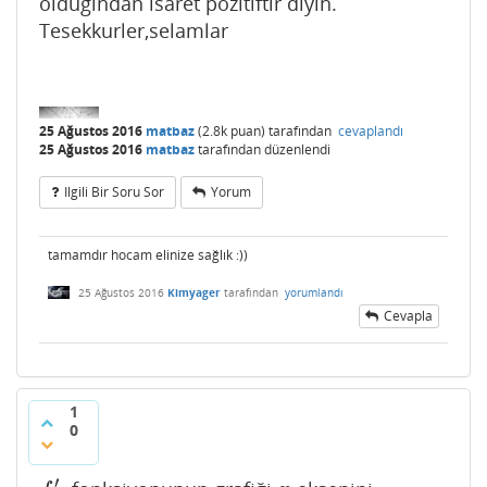
oldugindan isaret pozitiftir diyin.
Tesekkurler,selamlar
25 Ağustos 2016
matbaz
(
2.8k
puan)
tarafından
cevaplandı
25 Ağustos 2016
matbaz
tarafından
düzenlendi
Ilgili Bir Soru Sor
Yorum
tamamdır hocam elinize sağlık :))
25 Ağustos 2016
Kimyager
tarafından
yorumlandı
Cevapla
1
0
′