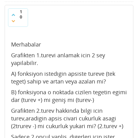
1
0
Merhabalar
Grafikten 1.turevi anlamak icin 2 sey
yapilabilir.
A) fonksiyon istedigin apsiste tureve (tek
teget) sahip ve artan veya azalan mi?
B) fonksiyona o noktada cizilen tegetin egimi
dar (turev +) mi geniş mi (turev-)
Grafikten 2.turev hakkinda bilgi icin
turev,aradigin apsis civari cukurluk asagi
(2trurev -) mi cukurluk yukari mi? (2.turev +)
Sadece 2.oncul yanlis, digerleri icin ister