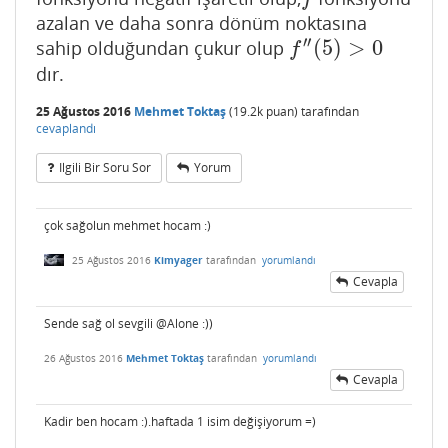
azalan ve daha sonra dönüm noktasına
′′
(
5
)
>
0
sahip olduğundan çukur olup
f
″
(
5
)
>
0
f
dır.
25 Ağustos 2016
Mehmet Toktaş
(
19.2k
puan)
tarafından
cevaplandı
Ilgili Bir Soru Sor
Yorum
çok sağolun mehmet hocam :)
25 Ağustos 2016
Kimyager
tarafından
yorumlandı
Cevapla
Sende sağ ol sevgili @Alone :))
26 Ağustos 2016
Mehmet Toktaş
tarafından
yorumlandı
Cevapla
Kadir ben hocam :).haftada 1 isim değişiyorum =)