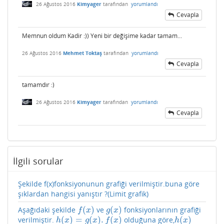
26 Ağustos 2016
Kimyager
tarafından
yorumlandı
Cevapla
Memnun oldum Kadir :)) Yeni bir değişime kadar tamam...
26 Ağustos 2016
Mehmet Toktaş
tarafından
yorumlandı
Cevapla
tamamdır :)
26 Ağustos 2016
Kimyager
tarafından
yorumlandı
Cevapla
İlgili sorular
Şekilde f(x)fonksiyonunun grafiği verilmiştir.buna göre
şıklardan hangisi yanıştır ?(Limit grafik)
(
)
(
)
Aşağıdaki şekilde
ve
fonksiyonlarının grafiği
f
(
x
)
g
(
x
)
f
x
g
x
(
)
=
(
)
.
(
)
(
)
verilmiştir.
olduğuna göre,
h
(
x
)
=
g
(
x
)
.
f
(
x
)
h
(
x
)
h
x
g
x
f
x
h
x