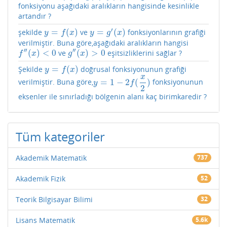
fonksiyonu aşağıdaki aralıkların hangisinde kesinlikle
artandır ?
′
=
(
)
=
(
)
şekilde
ve
fonksiyonlarının grafiği
y
=
f
(
x
)
y
=
g
′
(
x
)
y
f
x
y
g
x
verilmiştir. Buna göre,aşağıdaki aralıkların hangisi
′′
′′
(
)
<
0
(
)
>
0
ve
eşitsizliklerini sağlar ?
f
″
(
x
)
<
0
g
″
(
x
)
>
0
f
x
g
x
=
(
)
Şekilde
doğrusal fonksiyonunun grafiği
y
=
f
(
x
)
y
f
x
x
=
1
−
2
(
)
verilmiştir. Buna göre,
fonksiyonunun
y
=
1
−
2
f
(
x
2
)
y
f
2
eksenler ile sınırladığı bölgenin alanı kaç birimkaredir ?
Tüm kategoriler
Akademik Matematik
737
Akademik Fizik
52
Teorik Bilgisayar Bilimi
32
Lisans Matematik
5.6k