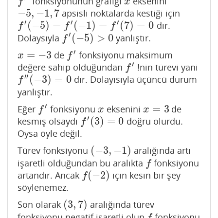
fonksiyonunun grafiği
eksenini
f
′
x
f
x
−
5
,
−
1
,
7
apsisli noktalarda kestiği için
−
5
,
−
1
,
7
′
′
′
(
−
5
)
=
(
−
1
)
=
(
7
)
=
0
dır.
f
′
(
−
5
)
=
f
′
(
−
1
)
=
f
′
(
7
)
=
0
f
f
f
′
(
−
5
)
>
0
Dolaysıyla
yanlıştır.
f
′
(
−
5
)
>
0
f
′
=
−
3
de
fonksiyonu maksimum
x
=
−
3
f
′
x
f
′
değere sahip olduğundan
!nin türevi yani
f
′
f
′′
(
−
3
)
=
0
dır. Dolayısıyla üçüncü durum
f
″
(
−
3
)
=
0
f
yanlıştır.
′
=
3
Eğer
fonksiyonu
eksenini
de
f
′
x
x
=
3
f
x
x
′
(
3
)
=
0
kesmiş olsaydı
doğru olurdu.
f
′
(
3
)
=
0
f
Oysa öyle değil.
(
−
3
,
−
1
)
Türev fonksiyonu
aralığında artı
(
−
3
,
−
1
)
işaretli olduğundan bu aralıkta
fonksiyonu
f
f
(
−
2
)
artandır. Ancak
için kesin bir şey
f
(
−
2
)
f
söylenemez.
(
3
,
7
)
Son olarak
aralığında türev
(
3
,
7
)
fonksiyonu negatif işaretli olup,
fonksiyonu
f
f